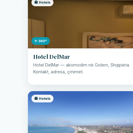
🏨 Hotels
✨ 360°
Hotel DelMar
Hotel DelMar — akomodim në Golem, Shqipëria.
Kontakt, adresa, çmimet.
🏨 Hotels