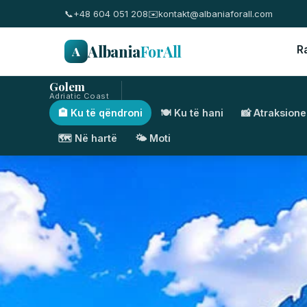
📞
+48 604 051 208
✉️
kontakt@albaniaforall.com
Albania
ForAll
A
R
Golem
Adriatic Coast
🏨 Ku të qëndroni
🍽️ Ku të hani
📸 Atraksione
🗺️ Në hartë
🌤️ Moti