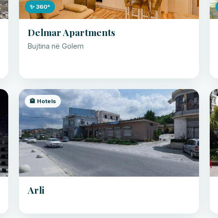
✨ 360°
Delmar Apartments
Bujtina në Golem
🏨 Hotels
Arli