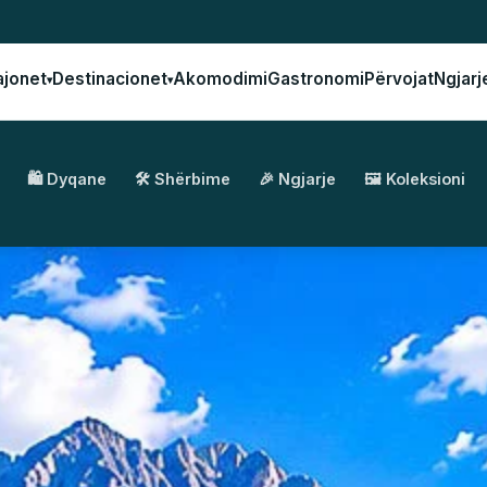
ajonet
Destinacionet
Akomodimi
Gastronomi
Përvojat
Ngjarj
▾
▾
🛍️ Dyqane
🛠️ Shërbime
🎉 Ngjarje
🖼️ Koleksioni