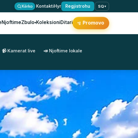
·
Kontakti
Hyr
Regjistrohu
Kërko
SQ
▾
e
Njoftime
Zbulo
Koleksioni
Ditari
✨
Promovo
▾
📹 Kamerat live
📣 Njoftime lokale