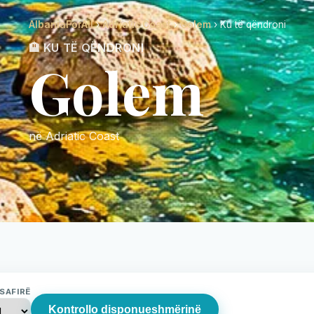
AlbaniaForAll
›
Adriatic Coast
›
Golem
› Ku të qëndroni
🏨 KU TË QËNDRONI
Golem
në Adriatic Coast
SAFIRË
Kontrollo disponueshmërinë