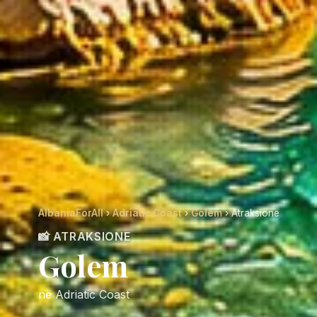
AlbaniaForAll
›
Adriatic Coast
›
Golem
› Atraksione
📸 ATRAKSIONE
Golem
në Adriatic Coast