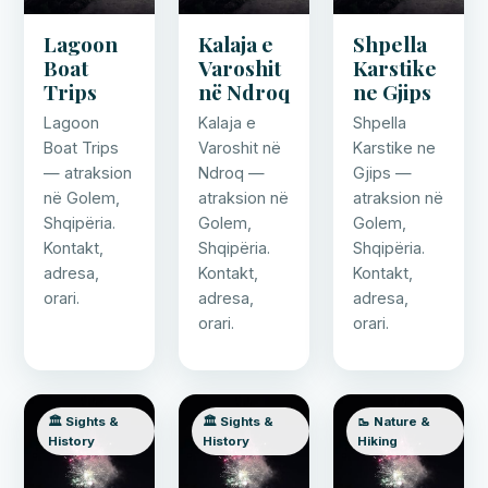
Lagoon
Kalaja e
Shpella
Boat
Varoshit
Karstike
Trips
në Ndroq
ne Gjips
Lagoon
Kalaja e
Shpella
Boat Trips
Varoshit në
Karstike ne
— atraksion
Ndroq —
Gjips —
në Golem,
atraksion në
atraksion në
Shqipëria.
Golem,
Golem,
Kontakt,
Shqipëria.
Shqipëria.
adresa,
Kontakt,
Kontakt,
orari.
adresa,
adresa,
orari.
orari.
🏛️ Sights &
🏛️ Sights &
🥾 Nature &
History
History
Hiking