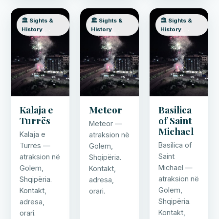
🏛️ Sights &
🏛️ Sights &
🏛️ Sights &
History
History
History
Kalaja e
Meteor
Basilica
Turrës
of Saint
Meteor —
Michael
Kalaja e
atraksion në
Basilica of
Turrës —
Golem,
Saint
atraksion në
Shqipëria.
Michael —
Golem,
Kontakt,
atraksion në
Shqipëria.
adresa,
Golem,
Kontakt,
orari.
Shqipëria.
adresa,
Kontakt,
orari.