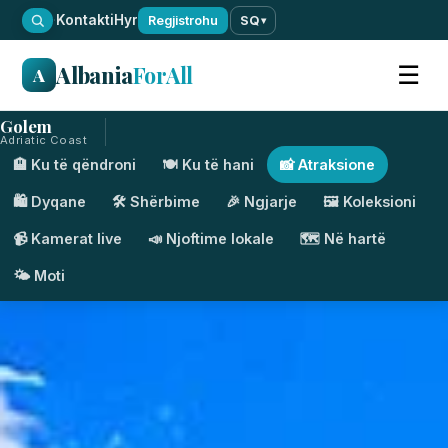
·
Kontakti
Hyr
Regjistrohu
SQ
▾
Albania
ForAll
☰
A
Golem
Adriatic Coast
🏨 Ku të qëndroni
🍽️ Ku të hani
📸 Atraksione
🛍️ Dyqane
🛠️ Shërbime
🎉 Ngjarje
🖼️ Koleksioni
📹 Kamerat live
📣 Njoftime lokale
🗺️ Në hartë
🌤️ Moti