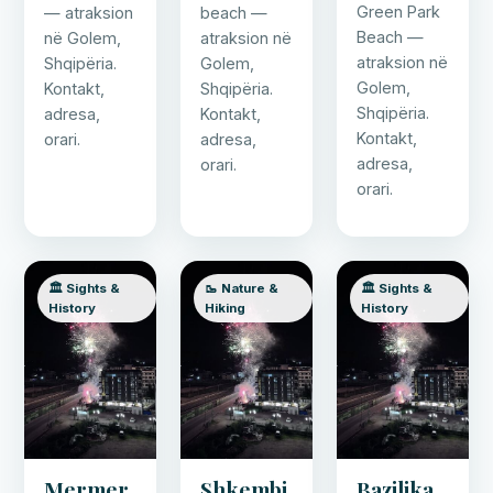
Green Park
— atraksion
beach —
Beach —
në Golem,
atraksion në
atraksion në
Shqipëria.
Golem,
Golem,
Kontakt,
Shqipëria.
Shqipëria.
adresa,
Kontakt,
Kontakt,
orari.
adresa,
adresa,
orari.
orari.
🏛️ Sights &
🥾 Nature &
🏛️ Sights &
History
Hiking
History
Mermer
Shkembi
Bazilika