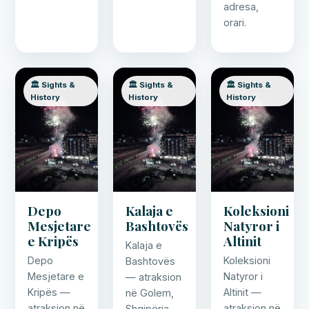
adresa,
orari.
🏛️ Sights &
🏛️ Sights &
🏛️ Sights &
History
History
History
Depo
Kalaja e
Koleksioni
Mesjetare
Bashtovës
Natyror i
e Kripës
Altinit
Kalaja e
Depo
Koleksioni
Bashtovës
Mesjetare e
Natyror i
— atraksion
Kripës —
Altinit —
në Golem,
atraksion në
atraksion në
Shqipëria.