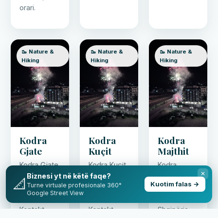
orari.
🥾 Nature &
🥾 Nature &
🥾 Nature &
Hiking
Hiking
Hiking
Kodra
Kodra
Kodra
Gjate
Kuçit
Majthit
Kodra Gjate
Kodra Kuçit
Kodra
✕
Biznesi yt në këtë faqe?
— atraksion
— atraksion
Majthit —
📐
Kuotim falas →
Turne virtuale profesionale 360°
në Golem,
në Golem,
atraksion në
Google Street View
Shqipëria.
Shqipëria.
Golem,
Kontakt,
Kontakt,
Shqipëria.