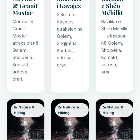
& Granit
i Kavajes
e Shën
Mostar
Mëhillit
Shkembi i
Mermer &
Bazilika e
Kavajes —
Granit
Shën Mëhillit
atraksion në
Mostar —
— atraksion
Golem,
atraksion në
në Golem,
Shqipëria.
Golem,
Shqipëria.
Kontakt,
Shqipëria.
Kontakt,
adresa,
Kontakt,
adresa,
orari.
adresa,
orari.
orari.
🥾 Nature &
🥾 Nature &
🥾 Nature &
Hiking
Hiking
Hiking