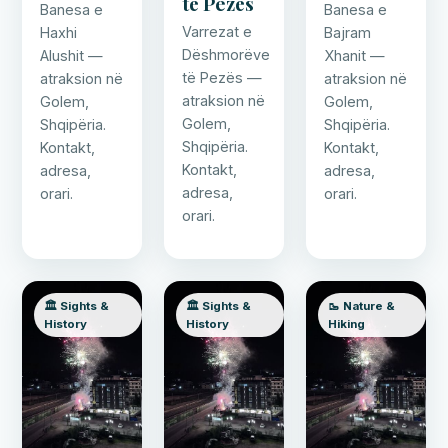
të Pezës
Banesa e
Banesa e
Varrezat e
Haxhi
Bajram
Dëshmorëve
Alushit —
Xhanit —
të Pezës —
atraksion në
atraksion në
atraksion në
Golem,
Golem,
Golem,
Shqipëria.
Shqipëria.
Shqipëria.
Kontakt,
Kontakt,
Kontakt,
adresa,
adresa,
adresa,
orari.
orari.
orari.
🏛️ Sights &
🏛️ Sights &
🥾 Nature &
History
History
Hiking