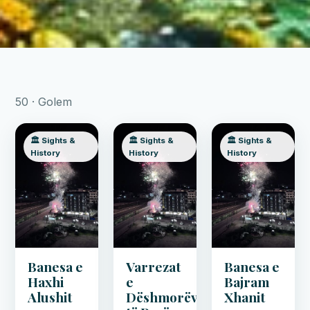
50 · Golem
🏛️ Sights &
🏛️ Sights &
🏛️ Sights &
History
History
History
Banesa e
Varrezat
Banesa e
Haxhi
e
Bajram
Alushit
Dëshmorëve
Xhanit