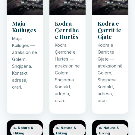
Maja
Kodra
Kodra e
Kuiluges
Çerrdhe
Qarrit te
e Hurtës
Gjate
Maja
Kodra
Kodra e
Kuiluges —
Çerrdhe e
Qarrit te
atraksion në
Hurtës —
Gjate —
Golem,
atraksion në
atraksion në
Shqipëria.
Golem,
Golem,
Kontakt,
Shqipëria.
Shqipëria.
adresa,
Kontakt,
Kontakt,
orari.
adresa,
adresa,
orari.
orari.
🥾 Nature &
🥾 Nature &
🥾 Nature &
Hiking
Hiking
Hiking