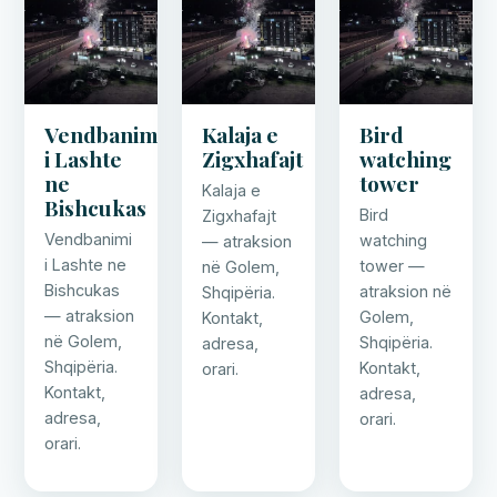
Vendbanimi
Kalaja e
Bird
i Lashte
Zigxhafajt
watching
ne
tower
Kalaja e
Bishcukas
Bird
Zigxhafajt
Vendbanimi
watching
— atraksion
i Lashte ne
tower —
në Golem,
Bishcukas
atraksion në
Shqipëria.
— atraksion
Golem,
Kontakt,
në Golem,
Shqipëria.
adresa,
Shqipëria.
Kontakt,
orari.
Kontakt,
adresa,
adresa,
orari.
orari.