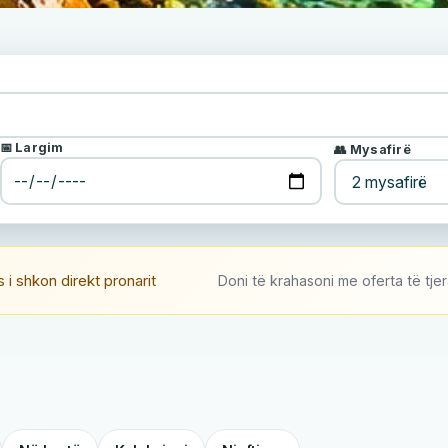
📅 Largim
👥 Mysafirë
i shkon direkt pronarit
Doni të krahasoni me oferta të tje