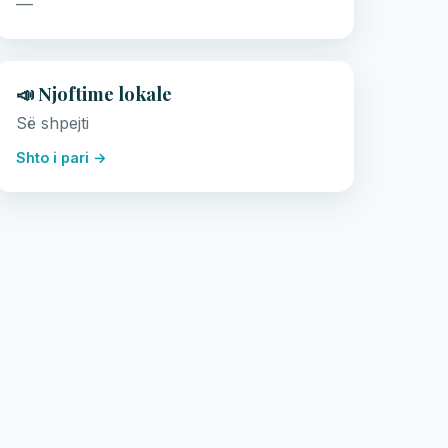
—
📣 Njoftime lokale
Së shpejti
Shto i pari →