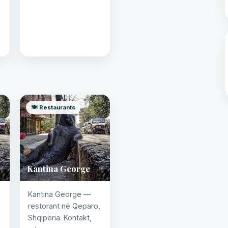
🍽️ Restaurants
Kantina George
Kantina George —
restorant në Qeparo,
Shqipëria. Kontakt,