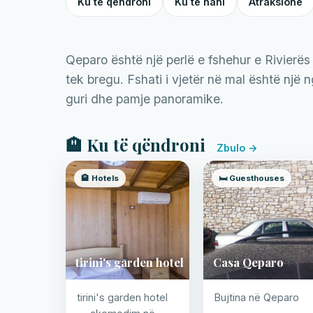
Ku të qëndroni
Ku të hani
Atraksione
Qeparo është një perlë e fshehur e Rivierës
tek bregu. Fshati i vjetër në mal është një 
guri dhe pamje panoramike.
🏨 Ku të qëndroni
Zbulo →
🏨 Hotels
🛏️ Guesthouses
tirini's garden hotel
Casa Qeparo
tirini's garden hotel
Bujtina në Qeparo