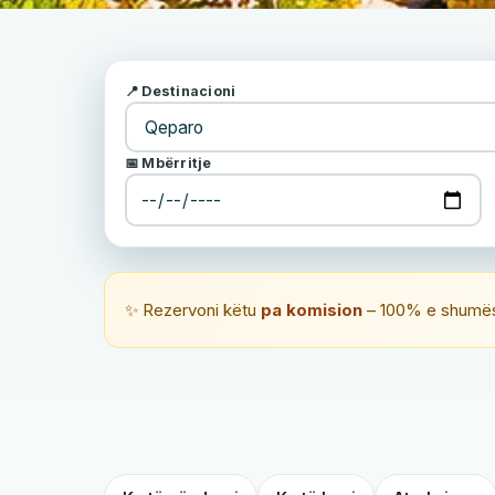
📍 Destinacioni
📅 Mbërritje
✨ Rezervoni këtu
pa komision
– 100% e shumës 