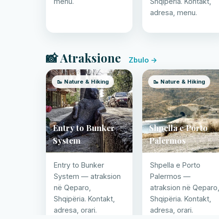
menu.
Shqipëria. Kontakt,
adresa, menu.
📸 Atraksione
Zbulo →
🥾 Nature & Hiking
🥾 Nature & Hiking
Entry to Bunker
Shpella e Porto
System
Palermos
Entry to Bunker
Shpella e Porto
System — atraksion
Palermos —
në Qeparo,
atraksion në Qeparo
Shqipëria. Kontakt,
Shqipëria. Kontakt,
adresa, orari.
adresa, orari.