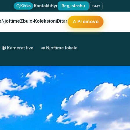
·
Kontakti
Hyr
Regjistrohu
Kërko
SQ
▾
e
Njoftime
Zbulo
Koleksioni
Ditari
✨
Promovo
▾
📹 Kamerat live
📣 Njoftime lokale