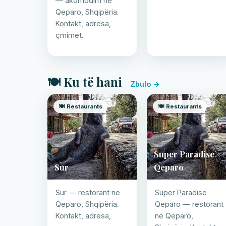
— akomodim në
Qeparo, Shqipëria.
Kontakt, adresa,
çmimet.
🍽️ Ku të hani
Zbulo →
🍽️ Restaurants
🍽️ Restaurants
Super Paradise
Sur
Qeparo
Sur — restorant në
Super Paradise
Qeparo, Shqipëria.
Qeparo — restorant
Kontakt, adresa,
në Qeparo,