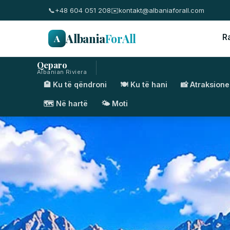
📞
+48 604 051 208
✉️
kontakt@albaniaforall.com
Albania
ForAll
A
R
Qeparo
Albanian Riviera
🏨 Ku të qëndroni
🍽️ Ku të hani
📸 Atraksione
🗺️ Në hartë
🌤️ Moti