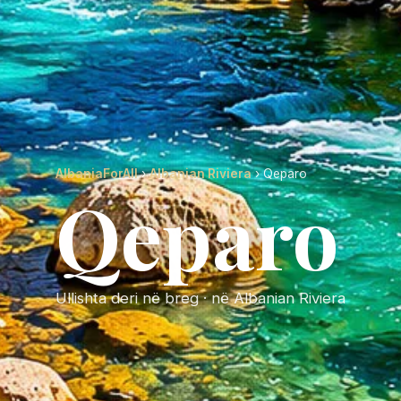
AlbaniaForAll
›
Albanian Riviera
› Qeparo
Qeparo
Ullishta deri në breg · në Albanian Riviera