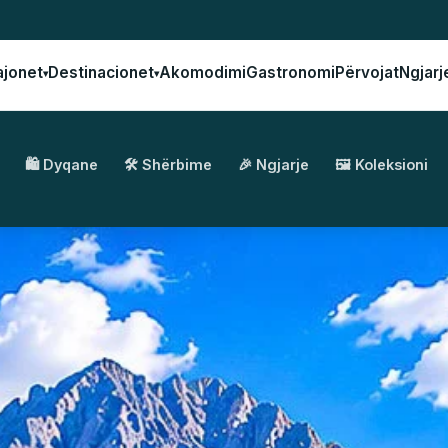
ajonet
Destinacionet
Akomodimi
Gastronomi
Përvojat
Ngjarj
▾
▾
🛍️ Dyqane
🛠️ Shërbime
🎉 Ngjarje
🖼️ Koleksioni