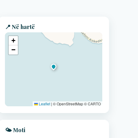
📍 Në hartë
+
−
Leaflet
|
© OpenStreetMap © CARTO
🌤️ Moti