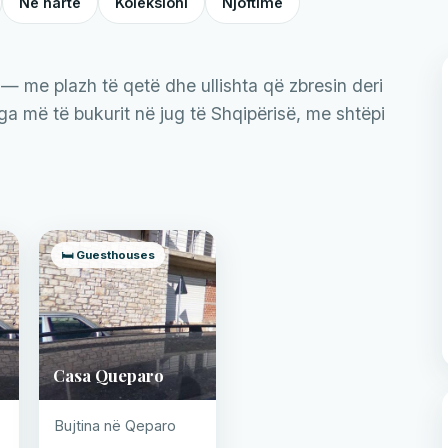
Në hartë
Koleksioni
Njoftime
 — me plazh të qetë dhe ullishta që zbresin deri
nga më të bukurit në jug të Shqipërisë, me shtëpi
🛏️ Guesthouses
Casa Queparo
Bujtina në Qeparo