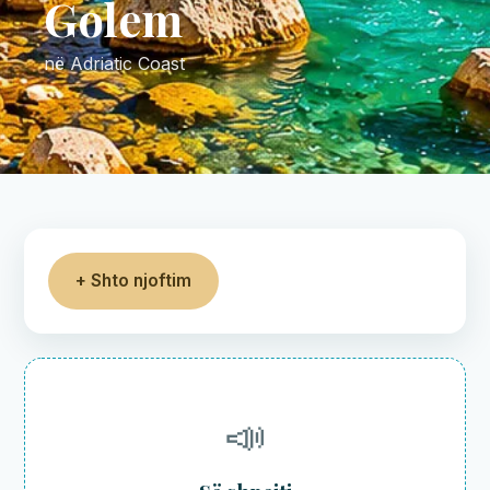
Golem
në Adriatic Coast
+ Shto njoftim
📣