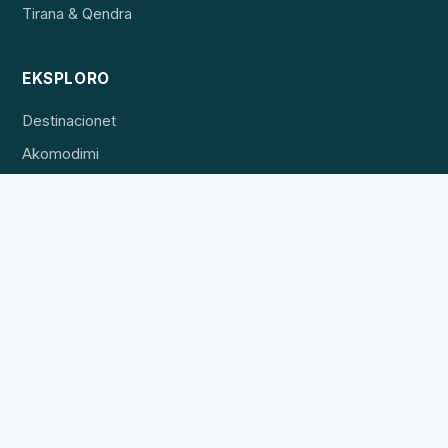
Tirana & Qendra
EKSPLORO
Destinacionet
Akomodimi
Përvojat
PËR BIZNESET
Listo pronën tënde
Reklamo
Kontakti
Bëhu partner