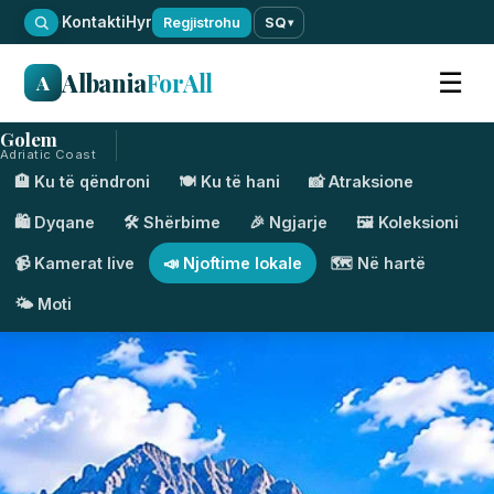
·
Kontakti
Hyr
Regjistrohu
SQ
▾
Albania
ForAll
☰
A
Golem
Adriatic Coast
🏨 Ku të qëndroni
🍽️ Ku të hani
📸 Atraksione
🛍️ Dyqane
🛠️ Shërbime
🎉 Ngjarje
🖼️ Koleksioni
📹 Kamerat live
📣 Njoftime lokale
🗺️ Në hartë
🌤️ Moti