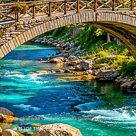
AlbaniaForAll
›
Adriatic Coast
›
Golem
› Njoftime lokale
📣 NJOFTIME LOKALE