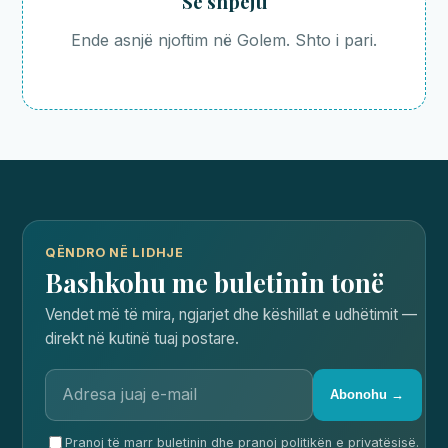
Së shpejti
Ende asnjë njoftim në Golem. Shto i pari.
QËNDRO NË LIDHJE
Bashkohu me buletinin tonë
Vendet më të mira, ngjarjet dhe këshillat e udhëtimit —
direkt në kutinë tuaj postare.
Abonohu →
Pranoj të marr buletinin dhe pranoj politikën e privatësisë.