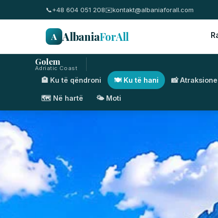
📞
+48 604 051 208
✉️
kontakt@albaniaforall.com
Albania
ForAll
A
R
Golem
Adriatic Coast
🏨 Ku të qëndroni
🍽️ Ku të hani
📸 Atraksione
🗺️ Në hartë
🌤️ Moti