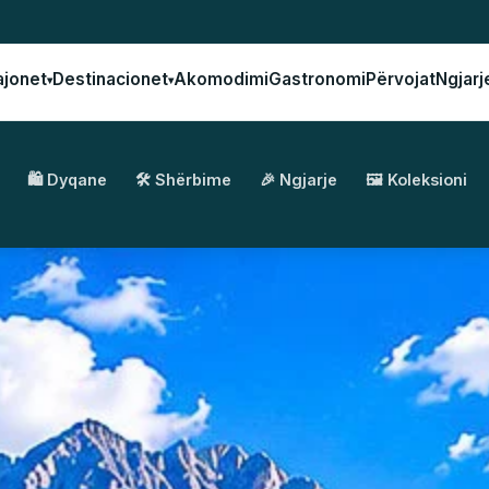
ajonet
Destinacionet
Akomodimi
Gastronomi
Përvojat
Ngjarj
▾
▾
🛍️ Dyqane
🛠️ Shërbime
🎉 Ngjarje
🖼️ Koleksioni