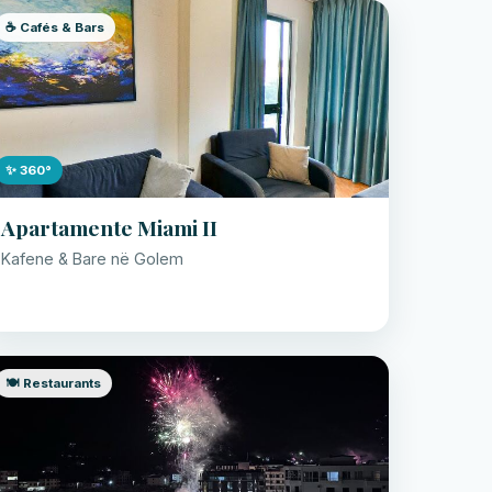
☕ Cafés & Bars
✨ 360°
Apartamente Miami II
Kafene & Bare në Golem
🍽️ Restaurants