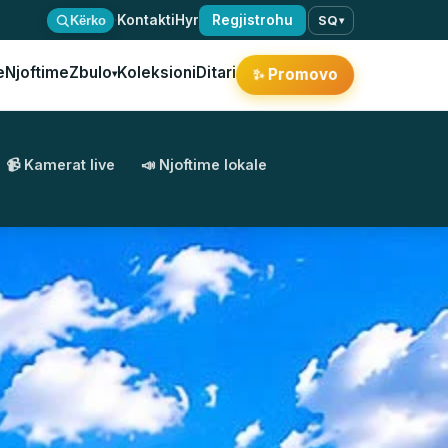
·
Kontakti
Hyr
Regjistrohu
Kërko
SQ
▾
e
Njoftime
Zbulo
Koleksioni
Ditari
✨
Promovo
▾
📹 Kamerat live
📣 Njoftime lokale