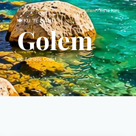
AlbaniaForAll
›
Adriatic Coast
›
Golem
› Ku të hani
🍽️ KU TË HANI
Golem
në Adriatic Coast