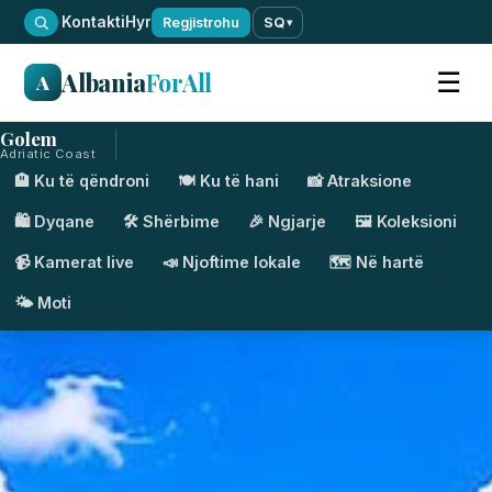
·
Kontakti
Hyr
Regjistrohu
SQ
▾
Albania
ForAll
☰
A
Golem
Adriatic Coast
🏨 Ku të qëndroni
🍽️ Ku të hani
📸 Atraksione
🛍️ Dyqane
🛠️ Shërbime
🎉 Ngjarje
🖼️ Koleksioni
📹 Kamerat live
📣 Njoftime lokale
🗺️ Në hartë
🌤️ Moti