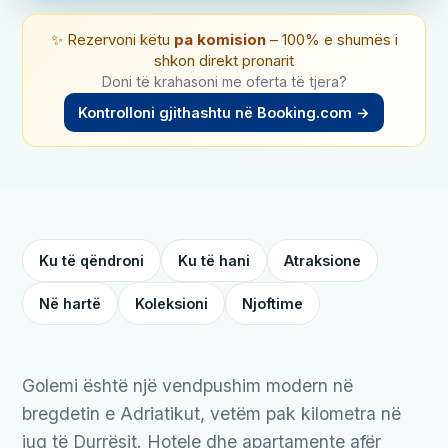
✨ Rezervoni këtu
pa komision
– 100% e shumës i
shkon direkt pronarit
Doni të krahasoni me oferta të tjera?
Kontrolloni gjithashtu në Booking.com →
Ku të qëndroni
Ku të hani
Atraksione
Në hartë
Koleksioni
Njoftime
Golemi është një vendpushim modern në
bregdetin e Adriatikut, vetëm pak kilometra në
jug të Durrësit. Hotele dhe apartamente afër