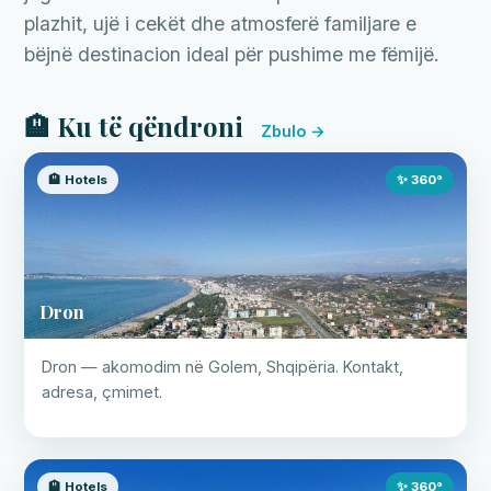
plazhit, ujë i cekët dhe atmosferë familjare e
bëjnë destinacion ideal për pushime me fëmijë.
🏨 Ku të qëndroni
Zbulo →
🏨 Hotels
✨ 360°
Dron
Dron — akomodim në Golem, Shqipëria. Kontakt,
adresa, çmimet.
🏨 Hotels
✨ 360°