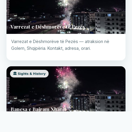
Varrezat e Dëshmorëve të Pezës
Varrezat e Dëshmorëve të Pezës — atraksion në
Golem, Shqipëria. Kontakt, adresa, orari.
🏛️ Sights & History
✕
Biznesi yt në këtë faqe?
📐
Kuotim falas →
Turne virtuale profesionale 360°
Google Street View
Banesa e Bajram Xhanit
Banesa e Bajram Xhanit — atraksion në Golem,
Shqipëria. Kontakt, adresa, orari.