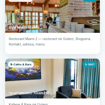
Restorant Miami 2
Restorant Miami 2 — restorant në Golem, Shqipëria.
Kontakt, adresa, menu.
☕ Cafés & Bars
✨ 360°
Apartamente Miami II
Kafene & Bare në Golem