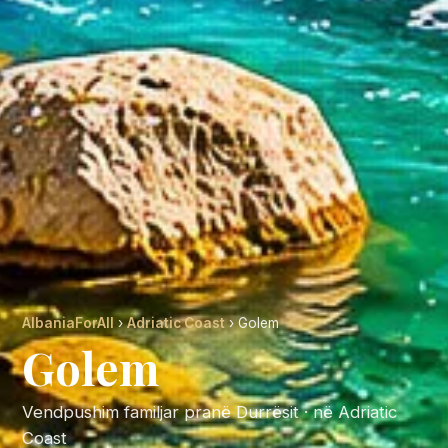
AlbaniaForAll
›
Adriatic Coast
› Golem
Golem
Vendpushim familjar pranë Durrësit · në Adriatic
Coast