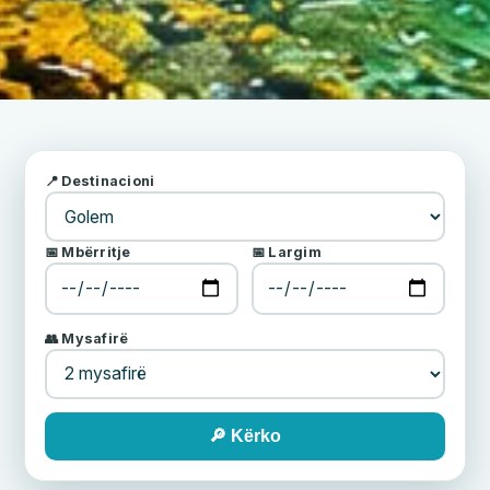
📍 Destinacioni
📅 Mbërritje
📅 Largim
👥 Mysafirë
🔎 Kërko