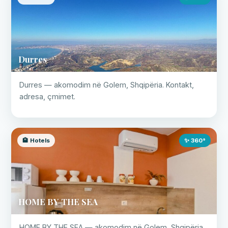
Durres
Durres — akomodim në Golem, Shqipëria. Kontakt,
adresa, çmimet.
🏨 Hotels
✨ 360°
HOME BY THE SEA
HOME BY THE SEA — akomodim në Golem, Shqipëria.