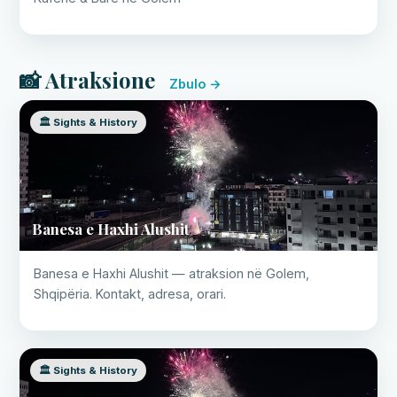
📸 Atraksione
Zbulo →
🏛️ Sights & History
Banesa e Haxhi Alushit
Banesa e Haxhi Alushit — atraksion në Golem,
Shqipëria. Kontakt, adresa, orari.
🏛️ Sights & History