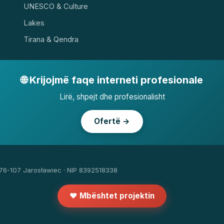
UNESCO & Culture
Lakes
Tirana & Qendra
🌐 Krijojmë faqe interneti profesionale
Lirë, shpejt dhe profesionalisht
Ofertë →
 76-107 Jarosławiec · NIP 8392518338
❤️ Mbështet projektin