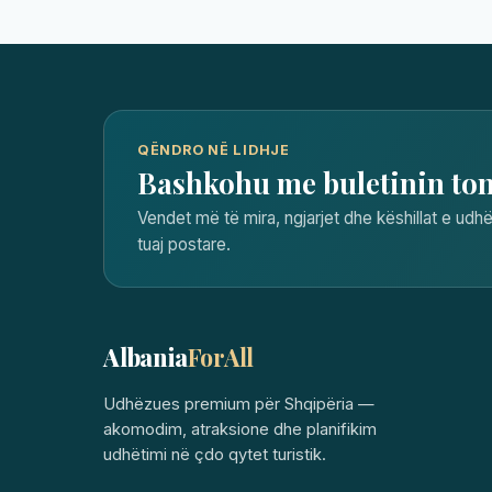
QËNDRO NË LIDHJE
Bashkohu me buletinin to
Vendet më të mira, ngjarjet dhe këshillat e udhë
tuaj postare.
Albania
ForAll
Udhëzues premium për Shqipëria —
akomodim, atraksione dhe planifikim
udhëtimi në çdo qytet turistik.