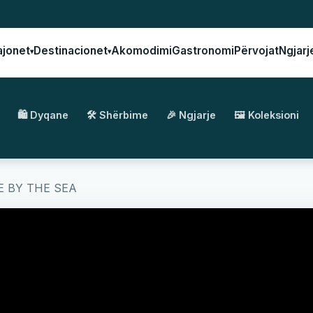
ajonet
Destinacionet
Akomodimi
Gastronomi
Përvojat
Ngjarj
▾
▾
🛍️ Dyqane
🛠️ Shërbime
🎉 Ngjarje
🖼️ Koleksioni
 BY THE SEA