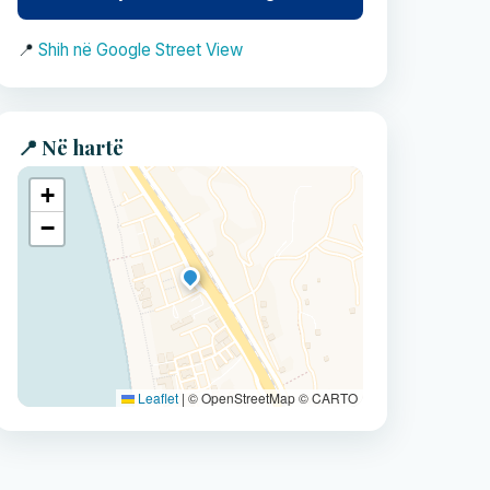
📍
Shih në Google Street View
📍 Në hartë
+
−
Leaflet
|
© OpenStreetMap © CARTO