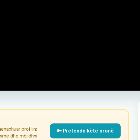
enaxhuar profilin:
🔑 Pretendo këtë pronë
çmime dhe mblidhni