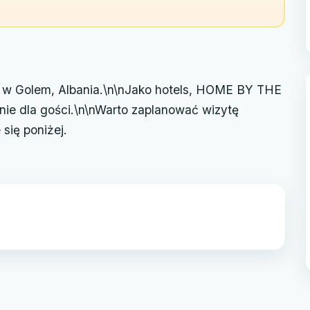
 Golem, Albania.\n\nJako hotels, HOME BY THE
ie dla gości.\n\nWarto zaplanować wizytę
się poniżej.