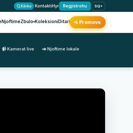
·
Kontakti
Hyr
Regjistrohu
Kërko
SQ
▾
e
Njoftime
Zbulo
Koleksioni
Ditari
Promovo
✨
▾
📹 Kamerat live
📣 Njoftime lokale