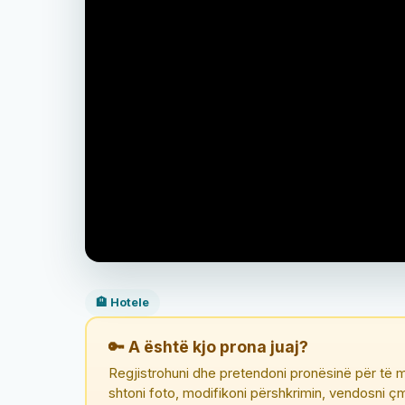
🏨 Hotele
🔑 A është kjo prona juaj?
Regjistrohuni dhe pretendoni pronësinë për të m
shtoni foto, modifikoni përshkrimin, vendosni 