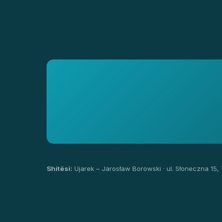
Shitësi:
Ujarek – Jarosław Borowski · ul. Słoneczna 15,