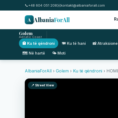
📞
+48 604 051 208
✉️
kontakt@albaniaforall.com
Albania
ForAll
A
R
Golem
Adriatic Coast
🏨 Ku të qëndroni
🍽️ Ku të hani
📸 Atraksione
🗺️ Në hartë
🌤️ Moti
AlbaniaForAll
›
Golem
›
Ku të qëndroni
› HOME
📍 Street View