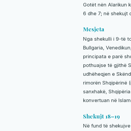
Gotët nën Alarikun ka
6 dhe 7; në shekujt q
Mesjeta
Nga shekulli i 9-të 
Bullgaria, Venedikun,
principata e parë s
pothuajse të gjithë 
udhëheqjen e Skënderb
rimorën Shqipërinë (
sanxhakë, Shqipëria 
konvertuan në Islam,
Shekujt 18–19
Në fund të shekujve