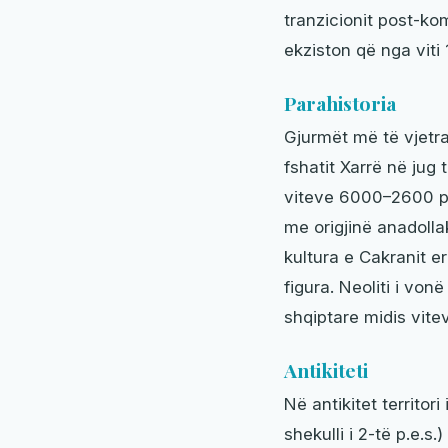
tranzicionit post-ko
ekziston që nga viti 
Parahistoria
Gjurmët më të vjetra
fshatit Xarrë në jug
viteve 6000–2600 p.e
me origjinë anadoll
kultura e Cakranit 
figura. Neoliti i von
shqiptare midis vite
Antikiteti
Në antikitet territor
shekulli i 2-të p.e.s.