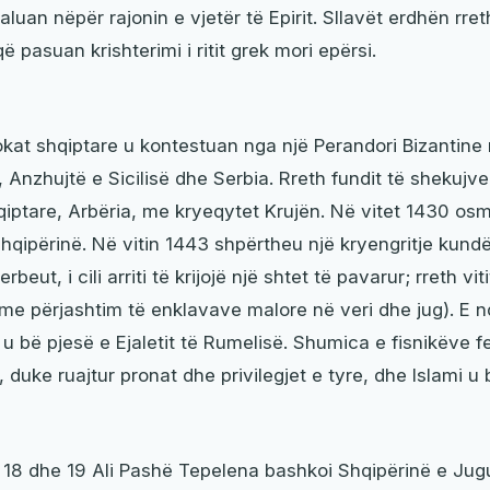
luan nëpër rajonin e vjetër të Epirit. Sllavët erdhën rre
ë pasuan krishterimi i ritit grek mori epërsi.
tokat shqiptare u kontestuan nga një Perandori Bizantine
 Anzhujtë e Sicilisë dhe Serbia. Rreth fundit të shekujve
hqiptare, Arbëria, me kryeqytet Krujën. Në vitet 1430 o
Shqipërinë. Në vitin 1443 shpërtheu një kryengritje ku
eut, i cili arriti të krijojë një shtet të pavarur; rreth v
me përjashtim të enklavave malore në veri dhe jug). E n
u bë pjesë e Ejaletit të Rumelisë. Shumica e fisnikëve f
 duke ruajtur pronat dhe privilegjet e tyre, dhe Islami u
 18 dhe 19 Ali Pashë Tepelena bashkoi Shqipërinë e Jug