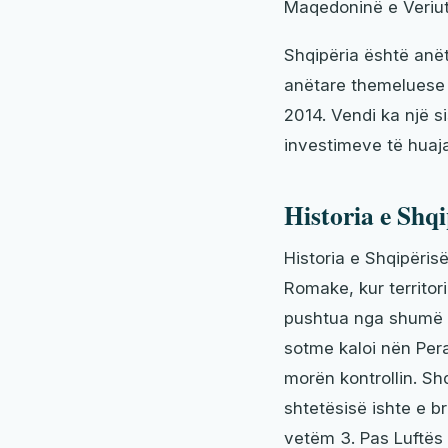
Maqedoninë e Veriut
Shqipëria është anë
anëtare themeluese e
2014. Vendi ka një s
investimeve të huaja
Historia e Shqi
Historia e Shqipëris
Romake, kur territo
pushtua nga shumë f
sotme kaloi nën Per
morën kontrollin. Sh
shtetësisë ishte e b
vetëm 3. Pas Luftës