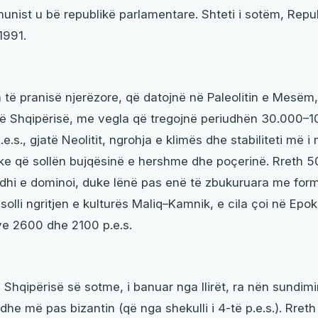
munist u bë republikë parlamentare. Shteti i sotëm, Repu
1991.
 të pranisë njerëzore, që datojnë në Paleolitin e Mesëm
 të Shqipërisë, me vegla që tregojnë periudhën 30.000–10
.s., gjatë Neolitit, ngrohja e klimës dhe stabiliteti më 
ake që sollën bujqësinë e hershme dhe poçerinë. Rreth 
erdhi e dominoi, duke lënë pas enë të zbukuruara me for
ë solli ngritjen e kulturës Maliq–Kamnik, e cila çoi në Epo
ve 2600 dhe 2100 p.e.s.
i i Shqipërisë së sotme, i banuar nga Ilirët, ra nën sundi
) dhe më pas bizantin (që nga shekulli i 4-të p.e.s.). Rreth 