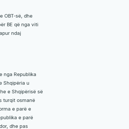
he OBT-së, dhe
ër BE që nga viti
hapur ndaj
ve nga Republika
e Shqipëria u
he e Shqipërisë së
s turqit osmanë
forma e parë e
epublika e parë
dor, dhe pas