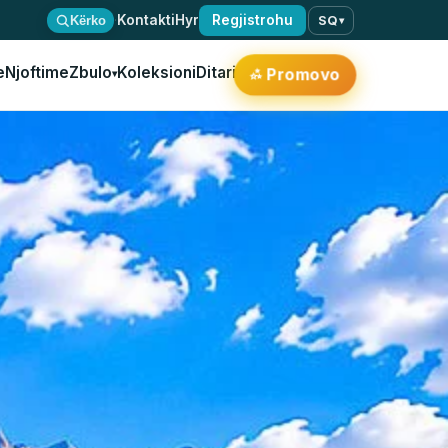
·
Kontakti
Hyr
Regjistrohu
Kërko
SQ
▾
e
Njoftime
Zbulo
Koleksioni
Ditari
✨
Promovo
▾