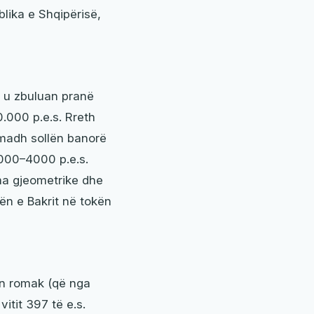
blika e Shqipërisë,
, u zbuluan pranë
.000 p.e.s. Rreth
i madh sollën banorë
5000–4000 p.e.s.
ma gjeometrike dhe
kën e Bakrit në tokën
min romak (që nga
vitit 397 të e.s.