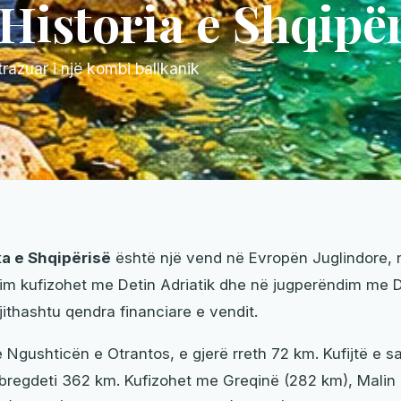
 Historia e Shqipë
trazuar i një kombi ballkanik
ka e Shqipërisë
është një vend në Evropën Juglindore, n
dim kufizohet me Detin Adriatik dhe në jugperëndim me D
gjithashtu qendra financiare e vendit.
 Ngushticën e Otrantos, e gjerë rreth 72 km. Kufijtë e sa
bregdeti 362 km. Kufizohet me Greqinë (282 km), Malin 