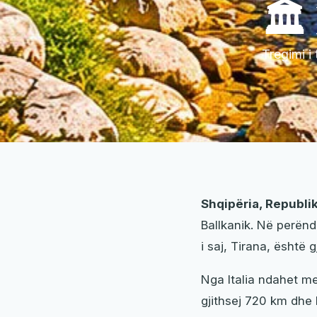
🏛️
Tregimi i 
Shqipëria, Republi
Ballkanik. Në perën
i saj, Tirana, është 
Nga Italia ndahet me
gjithsej 720 km dhe 