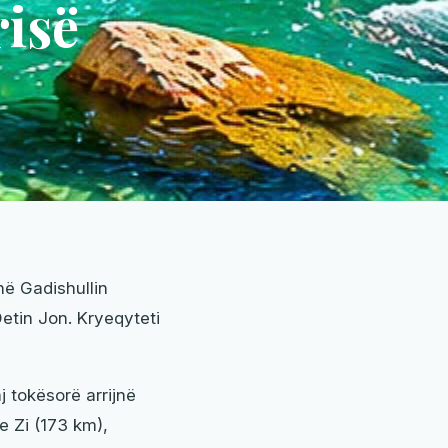
risë
ë Gadishullin
etin Jon. Kryeqyteti
j tokësorë arrijnë
e Zi (173 km),