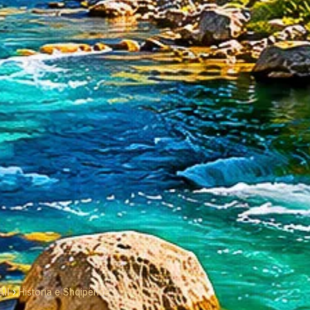
ll
›
Historia e Shqipërisë