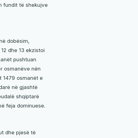
th fundit të shekujve
 në dobësim,
 12 dhe 13 ekzistoi
smanët pushtuan
ndër osmanëve nën
itit 1479 osmanët e
darë në gjashtë
eudalë shqiptarë
 bë feja dominuese.
ut dhe pjesë të