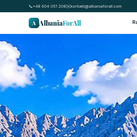
📞
+48 604 051 208
✉️
kontakt@albaniaforall.com
Albania
ForAll
A
R