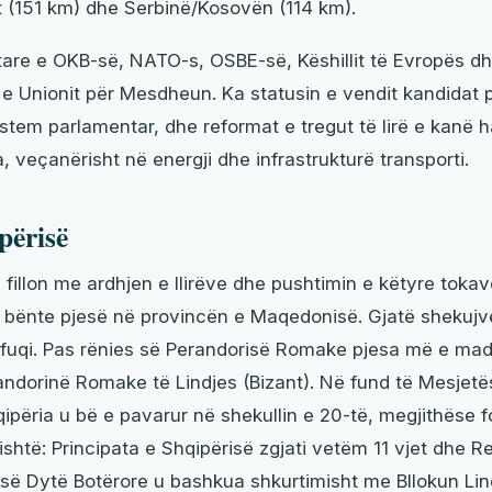
 (151 km) dhe Serbinë/Kosovën (114 km).
tare e OKB-së, NATO-s, OSBE-së, Këshillit të Evropës d
 Unionit për Mesdheun. Ka statusin e vendit kandidat p
istem parlamentar, dhe reformat e tregut të lirë e kanë 
, veçanërisht në energji dhe infrastrukturë transporti.
përisë
ë fillon me ardhjen e Ilirëve dhe pushtimin e këtyre toka
ri bënte pjesë në provincën e Maqedonisë. Gjatë shekujv
uqi. Pas rënies së Perandorisë Romake pjesa më e mad
andorinë Romake të Lindjes (Bizant). Në fund të Mesjetë
qipëria u bë e pavarur në shekullin e 20-të, megjithëse 
rishtë: Principata e Shqipërisë zgjati vetëm 11 vjet dhe R
 së Dytë Botërore u bashkua shkurtimisht me Bllokun Lin