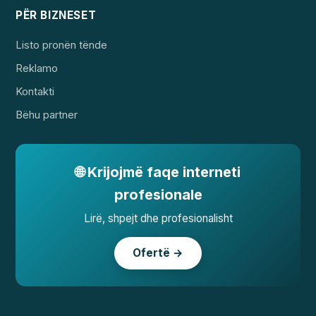
PËR BIZNESET
Listo pronën tënde
Reklamo
Kontakti
Bëhu partner
🌐 Krijojmë faqe interneti
profesionale
Lirë, shpejt dhe profesionalisht
Ofertë →