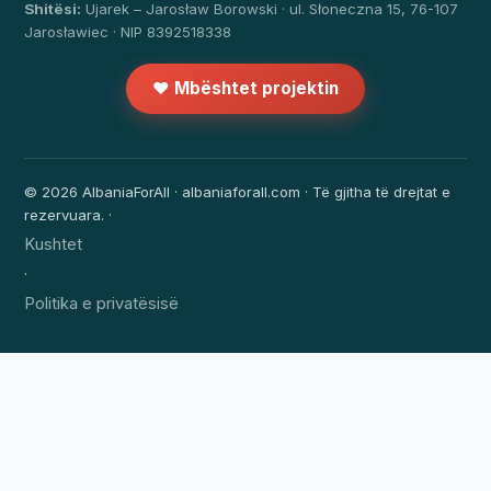
Shitësi:
Ujarek – Jarosław Borowski · ul. Słoneczna 15, 76-107
Jarosławiec · NIP 8392518338
❤️ Mbështet projektin
© 2026 AlbaniaForAll · albaniaforall.com · Të gjitha të drejtat e
rezervuara. ·
Kushtet
·
Politika e privatësisë