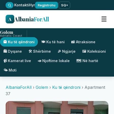
·
Kontakti
Hyr
Regjistrohu
SQ
▾
Albania
ForAll
☰
A
Golem
Adriatic Coast
🏨 Ku të qëndroni
🍽️ Ku të hani
📸 Atraksione
🛍️ Dyqane
🛠️ Shërbime
🎉 Ngjarje
🖼️ Koleksioni
📹 Kamerat live
📣 Njoftime lokale
🗺️ Në hartë
🌤️ Moti
AlbaniaForAll
›
Golem
›
Ku të qëndroni
› Apartment
37