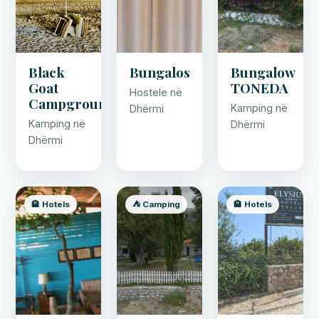
Black
Bungalos
Bungalow
Goat
TONEDA
Hostele në
Campground
Kamping në
Dhërmi
Kamping në
Dhërmi
Dhërmi
🏨 Hotels
⛺ Camping
🏨 Hotels