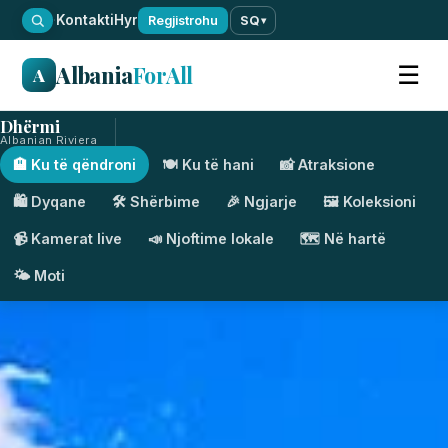
·
Kontakti
Hyr
Regjistrohu
SQ
▾
Albania
ForAll
☰
A
Dhërmi
Albanian Riviera
🏨 Ku të qëndroni
🍽️ Ku të hani
📸 Atraksione
🛍️ Dyqane
🛠️ Shërbime
🎉 Ngjarje
🖼️ Koleksioni
📹 Kamerat live
📣 Njoftime lokale
🗺️ Në hartë
🌤️ Moti