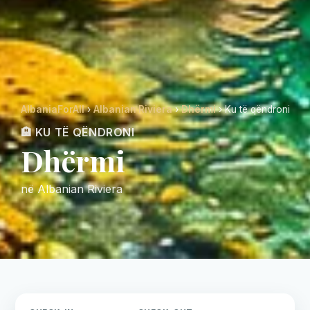
AlbaniaForAll
›
Albanian Riviera
›
Dhërmi
› Ku të qëndroni
🏨 KU TË QËNDRONI
Dhërmi
në Albanian Riviera