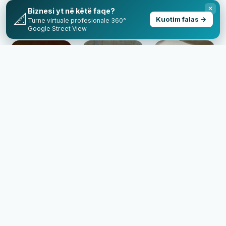
Dhërmi
Dhërmi
✕
Biznesi yt në këtë faqe?
📐
Kuotim falas →
Turne virtuale profesionale 360°
Google Street View
🏨 Hotels
🏨 Hotels
🏨 Hotels
Hotel
Hotel
Hotel
Belvue
Drymades
Ionian
Hotele në
Hotele në
Hotele në
Dhërmi
Dhërmi
Dhërmi