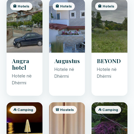
🏨 Hotels
🏨 Hotels
🏨 Hotels
Angra
Augustus
BEYOND
hotel
Hotele në
Hotele në
Hotele në
Dhërmi
Dhërmi
Dhërmi
⛺ Camping
🎒 Hostels
⛺ Camping