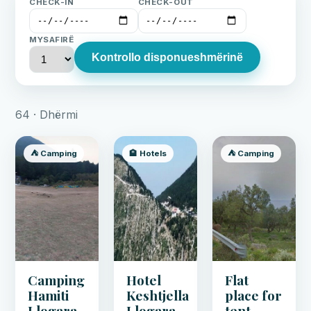
CHECK-IN
CHECK-OUT
MYSAFIRË
Kontrollo disponueshmërinë
64 · Dhërmi
⛺ Camping
🏨 Hotels
⛺ Camping
Camping
Hotel
Flat
Hamiti
Keshtjella
place for
Llogara
Llogara
tent