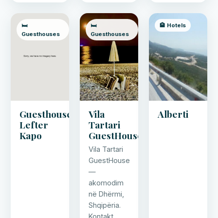
🛏️
🛏️
🏨 Hotels
Guesthouses
Guesthouses
Guesthouse
Vila
Alberti
Lefter
Tartari
Kapo
GuestHouse
Vila Tartari
GuestHouse
—
akomodim
në Dhërmi,
Shqipëria.
Kontakt,