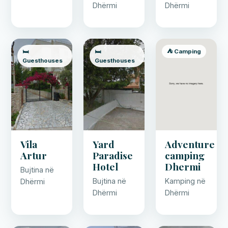
Dhërmi
Dhërmi
🛏️
🛏️
⛺ Camping
Guesthouses
Guesthouses
Vila
Yard
Adventure
Artur
Paradise
camping
Hotel
Dhermi
Bujtina në
Bujtina në
Kamping në
Dhërmi
Dhërmi
Dhërmi