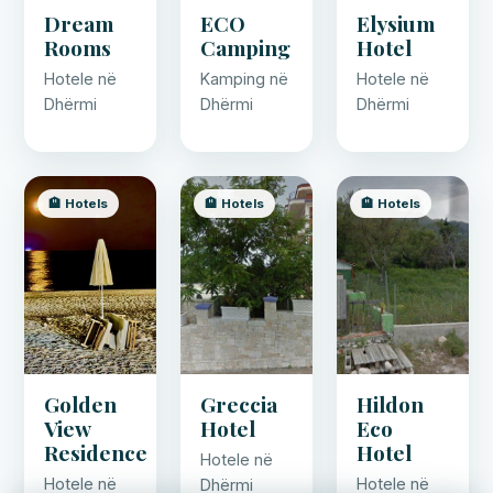
Dream
ECO
Elysium
Rooms
Camping
Hotel
Hotele në
Kamping në
Hotele në
Dhërmi
Dhërmi
Dhërmi
🏨 Hotels
🏨 Hotels
🏨 Hotels
Golden
Greccia
Hildon
View
Hotel
Eco
Residence
Hotel
Hotele në
Hotele në
Hotele në
Dhërmi