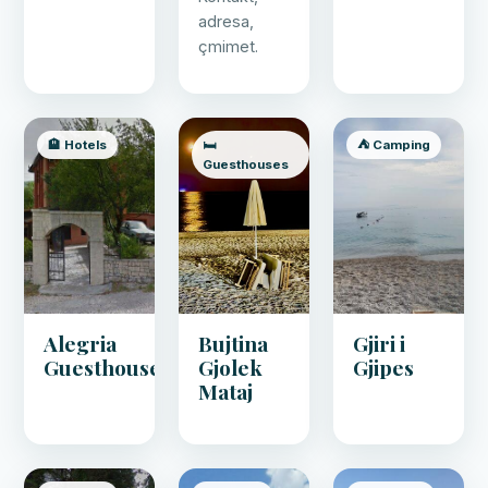
adresa,
çmimet.
🏨 Hotels
🛏️
⛺ Camping
Guesthouses
Alegria
Bujtina
Gjiri i
Guesthouse
Gjolek
Gjipes
Mataj