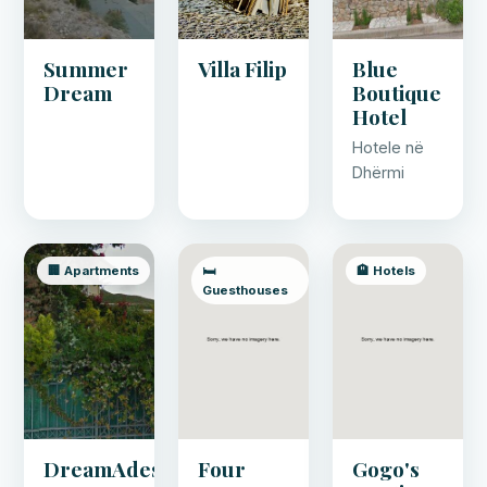
Summer
Villa Filip
Blue
Dream
Boutique
Hotel
Hotele në
Dhërmi
🏢 Apartments
🛏️
🏨 Hotels
Guesthouses
DreamAdes
Four
Gogo's