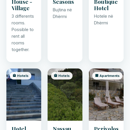
House -
Seasons
Boutique
Village
Hotel
Bujtina në
3 differents
Hotele në
Dhërmi
rooms.
Dhërmi
Possible to
rent all
rooms
together.
🏨 Hotels
🏨 Hotels
🏢 Apartments
Hotel
Nassau
Perivolos