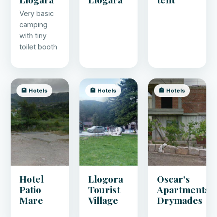
Very basic
camping
with tiny
toilet booth
🏨 Hotels
🏨 Hotels
🏨 Hotels
Hotel
Llogora
Oscar’s
Patio
Tourist
Apartments
Mare
Village
Drymades