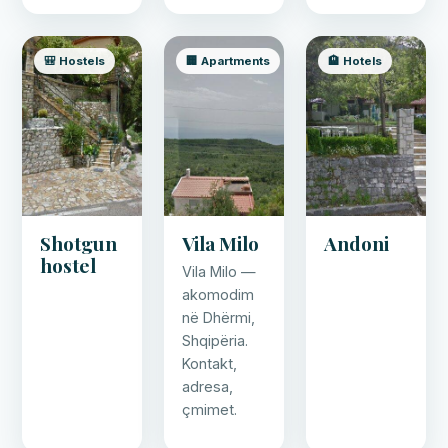
🎒 Hostels
🏢 Apartments
🏨 Hotels
Shotgun
Vila Milo
Andoni
hostel
Vila Milo —
akomodim
në Dhërmi,
Shqipëria.
Kontakt,
adresa,
çmimet.