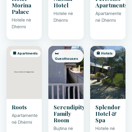
Morina
Hotel
Apartments
Palace
Hotele në
Apartamente
Hotele në
Dhërmi
në Dhërmi
Dhërmi
🏢 Apartments
🛏️
🏨 Hotels
Guesthouses
Roots
Serendipity
Splendor
Family
Hotel &
Apartamente
Room
Spa
në Dhërmi
Bujtina në
Hotele në