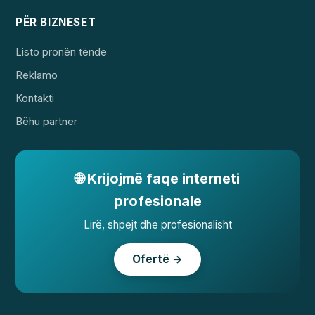
PËR BIZNESET
Listo pronën tënde
Reklamo
Kontakti
Bëhu partner
🌐 Krijojmë faqe interneti
profesionale
Lirë, shpejt dhe profesionalisht
Ofertë →