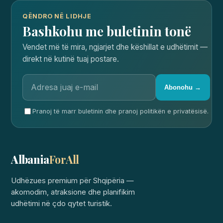
QËNDRO NË LIDHJE
Bashkohu me buletinin tonë
Vendet më të mira, ngjarjet dhe këshillat e udhëtimit —
direkt në kutinë tuaj postare.
Abonohu →
Pranoj të marr buletinin dhe pranoj politikën e privatësisë.
Albania
ForAll
Udhëzues premium për Shqipëria —
akomodim, atraksione dhe planifikim
udhëtimi në çdo qytet turistik.