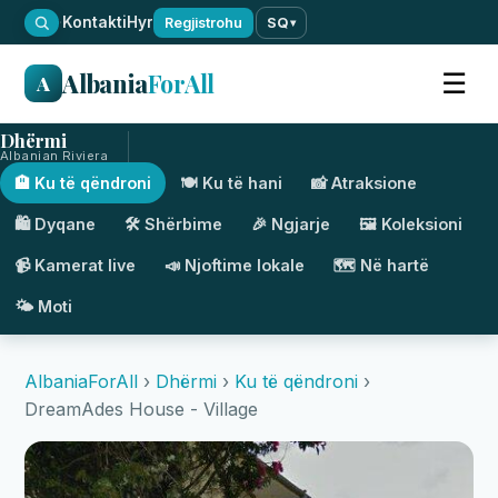
·
Kontakti
Hyr
Regjistrohu
SQ
▾
Albania
ForAll
☰
A
Dhërmi
Albanian Riviera
🏨 Ku të qëndroni
🍽️ Ku të hani
📸 Atraksione
🛍️ Dyqane
🛠️ Shërbime
🎉 Ngjarje
🖼️ Koleksioni
📹 Kamerat live
📣 Njoftime lokale
🗺️ Në hartë
🌤️ Moti
AlbaniaForAll
›
Dhërmi
›
Ku të qëndroni
›
DreamAdes House - Village