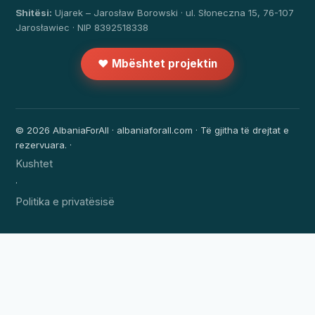
Shitësi:
Ujarek – Jarosław Borowski · ul. Słoneczna 15, 76-107
Jarosławiec · NIP 8392518338
❤️ Mbështet projektin
© 2026 AlbaniaForAll · albaniaforall.com · Të gjitha të drejtat e
rezervuara. ·
Kushtet
·
Politika e privatësisë