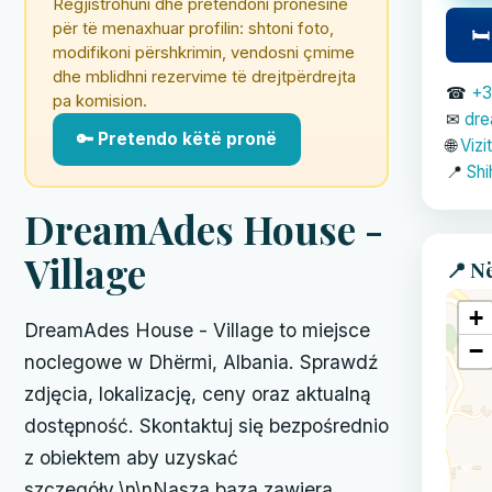
Regjistrohuni dhe pretendoni pronësinë
për të menaxhuar profilin: shtoni foto,
🛏
modifikoni përshkrimin, vendosni çmime
dhe mblidhni rezervime të drejtpërdrejta
☎
+3
pa komision.
✉
dr
🔑 Pretendo këtë pronë
🌐
Vizi
📍
Shi
DreamAdes House -
Village
📍 N
+
DreamAdes House - Village to miejsce
−
noclegowe w Dhërmi, Albania. Sprawdź
zdjęcia, lokalizację, ceny oraz aktualną
dostępność. Skontaktuj się bezpośrednio
z obiektem aby uzyskać
szczegóły.\n\nNasza baza zawiera