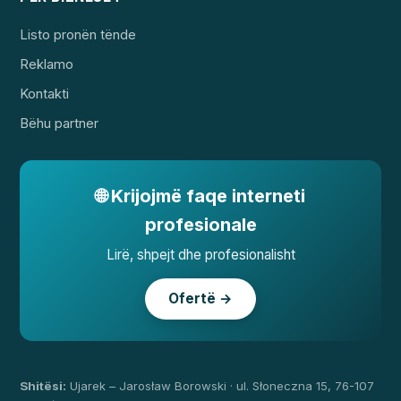
Listo pronën tënde
Reklamo
Kontakti
Bëhu partner
🌐 Krijojmë faqe interneti
profesionale
Lirë, shpejt dhe profesionalisht
Ofertë →
Shitësi:
Ujarek – Jarosław Borowski · ul. Słoneczna 15, 76-107