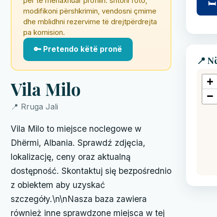
për të menaxhuar profilin: shtoni foto,
🛏
modifikoni përshkrimin, vendosni çmime
dhe mblidhni rezervime të drejtpërdrejta
pa komision.
🔑 Pretendo këtë pronë
📍 N
+
Vila Milo
−
📍 Rruga Jali
Vila Milo to miejsce noclegowe w
Dhërmi, Albania. Sprawdź zdjęcia,
lokalizację, ceny oraz aktualną
dostępność. Skontaktuj się bezpośrednio
z obiektem aby uzyskać
szczegóły.\n\nNasza baza zawiera
również inne sprawdzone miejsca w tej