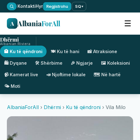
·
Kontakti
Hyr
Regjistrohu
SQ
▾
Albania
ForAll
☰
A
Dhërmi
Albanian Riviera
🏨 Ku të qëndroni
🍽️ Ku të hani
📸 Atraksione
🛍️ Dyqane
🛠️ Shërbime
🎉 Ngjarje
🖼️ Koleksioni
📹 Kamerat live
📣 Njoftime lokale
🗺️ Në hartë
🌤️ Moti
AlbaniaForAll
›
Dhërmi
›
Ku të qëndroni
› Vila Milo