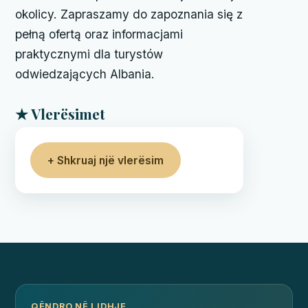
okolicy. Zapraszamy do zapoznania się z
pełną ofertą oraz informacjami
praktycznymi dla turystów
odwiedzających Albania.
★ Vlerësimet
+ Shkruaj një vlerësim
QËNDRO NË LIDHJE