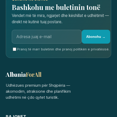
Bashkohu me buletinin tonë
Vendet më të mira, ngjarjet dhe këshillat e udhëtimit —
direkt në kutinë tuaj postare.
Abonohu →
Pranoj të marr buletinin dhe pranoj politikën e privatësisë.
Albania
ForAll
Udhëzues premium për Shqipëria —
akomodim, atraksione dhe planifikim
udhëtimi në çdo qytet turistik.
RAJONET