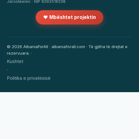
Jarosławiec · NIP 8392518338
❤️ Mbështet projektin
© 2026 AlbaniaForAll · albaniaforall.com · Të gjitha të drejtat e
rezervuara. ·
Kushtet
·
Politika e privatësisë