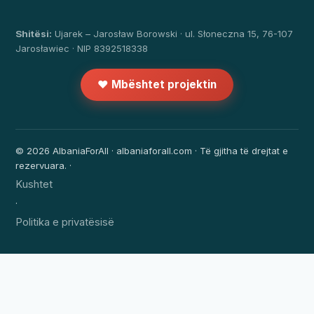
Shitësi:
Ujarek – Jarosław Borowski · ul. Słoneczna 15, 76-107
Jarosławiec · NIP 8392518338
❤️ Mbështet projektin
© 2026 AlbaniaForAll · albaniaforall.com · Të gjitha të drejtat e
rezervuara. ·
Kushtet
·
Politika e privatësisë