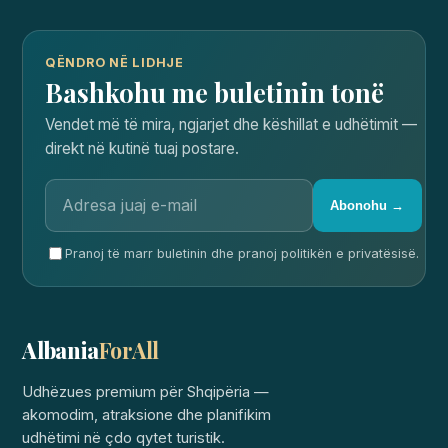
QËNDRO NË LIDHJE
Bashkohu me buletinin tonë
Vendet më të mira, ngjarjet dhe këshillat e udhëtimit —
direkt në kutinë tuaj postare.
Abonohu →
Pranoj të marr buletinin dhe pranoj politikën e privatësisë.
Albania
ForAll
Udhëzues premium për Shqipëria —
akomodim, atraksione dhe planifikim
udhëtimi në çdo qytet turistik.