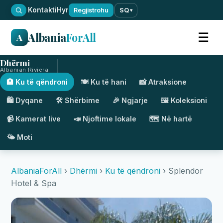
·
Kontakti
Hyr
Regjistrohu
SQ
▾
Albania
ForAll
☰
A
Dhërmi
Albanian Riviera
🏨 Ku të qëndroni
🍽️ Ku të hani
📸 Atraksione
🛍️ Dyqane
🛠️ Shërbime
🎉 Ngjarje
🖼️ Koleksioni
📹 Kamerat live
📣 Njoftime lokale
🗺️ Në hartë
🌤️ Moti
AlbaniaForAll
›
Dhërmi
›
Ku të qëndroni
› Splendor
Hotel & Spa