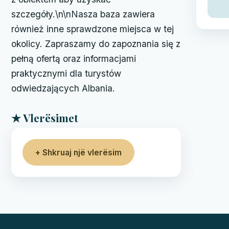
szczegóły.\n\nNasza baza zawiera
również inne sprawdzone miejsca w tej
okolicy. Zapraszamy do zapoznania się z
pełną ofertą oraz informacjami
praktycznymi dla turystów
odwiedzających Albania.
★ Vlerësimet
+ Shkruaj një vlerësim