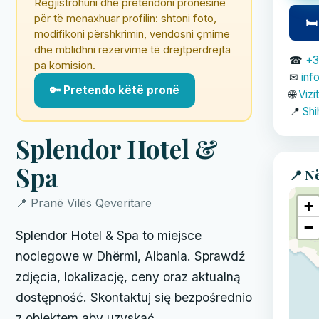
Regjistrohuni dhe pretendoni pronësinë
për të menaxhuar profilin: shtoni foto,
🛏
modifikoni përshkrimin, vendosni çmime
dhe mblidhni rezervime të drejtpërdrejta
☎
+3
pa komision.
✉
inf
🔑 Pretendo këtë pronë
🌐
Vizi
📍
Shi
Splendor Hotel &
Spa
📍 N
📍 Pranë Vilës Qeveritare
+
−
Splendor Hotel & Spa to miejsce
noclegowe w Dhërmi, Albania. Sprawdź
zdjęcia, lokalizację, ceny oraz aktualną
dostępność. Skontaktuj się bezpośrednio
z obiektem aby uzyskać