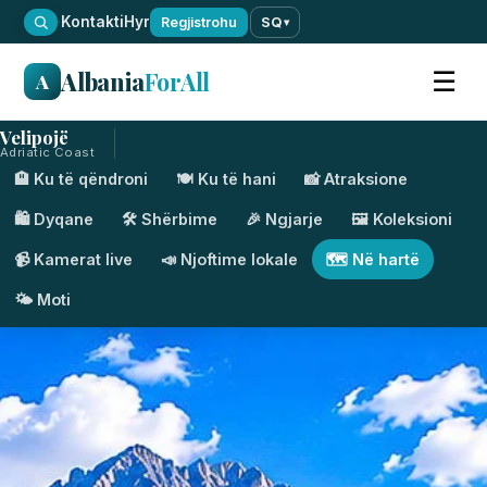
·
Kontakti
Hyr
Regjistrohu
SQ
▾
Albania
ForAll
☰
A
Velipojë
Adriatic Coast
🏨 Ku të qëndroni
🍽️ Ku të hani
📸 Atraksione
🛍️ Dyqane
🛠️ Shërbime
🎉 Ngjarje
🖼️ Koleksioni
📹 Kamerat live
📣 Njoftime lokale
🗺️ Në hartë
🌤️ Moti