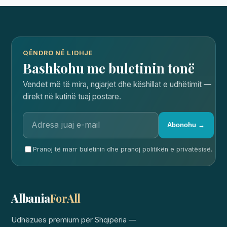
QËNDRO NË LIDHJE
Bashkohu me buletinin tonë
Vendet më të mira, ngjarjet dhe këshillat e udhëtimit —
direkt në kutinë tuaj postare.
Abonohu →
Pranoj të marr buletinin dhe pranoj politikën e privatësisë.
Albania
ForAll
Udhëzues premium për Shqipëria —