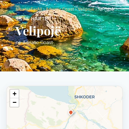
AlbaniaForAll
›
Adriatic Coast
›
Velipojë
› Në hartë
🗺️ NË HARTË
Velipojë
në Adriatic Coast
+
−