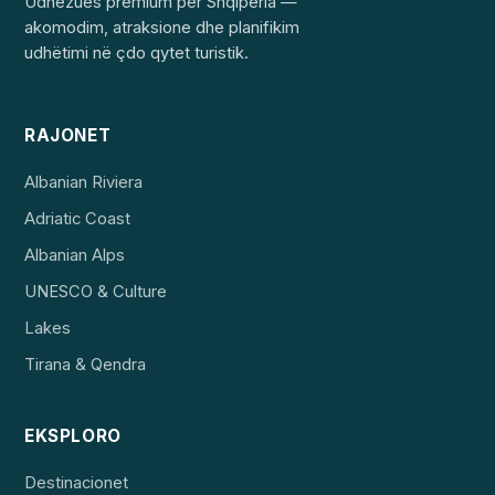
Udhëzues premium për Shqipëria —
akomodim, atraksione dhe planifikim
udhëtimi në çdo qytet turistik.
RAJONET
Albanian Riviera
Adriatic Coast
Albanian Alps
UNESCO & Culture
Lakes
Tirana & Qendra
EKSPLORO
Destinacionet