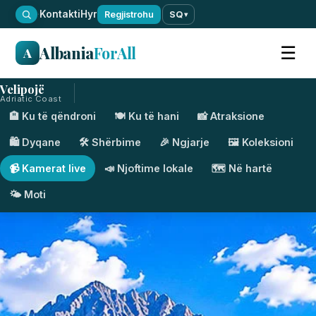
·
Kontakti
Hyr
Regjistrohu
SQ
▾
Albania
ForAll
☰
A
Velipojë
Adriatic Coast
🏨 Ku të qëndroni
🍽️ Ku të hani
📸 Atraksione
🛍️ Dyqane
🛠️ Shërbime
🎉 Ngjarje
🖼️ Koleksioni
📹 Kamerat live
📣 Njoftime lokale
🗺️ Në hartë
🌤️ Moti