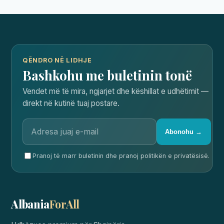
QËNDRO NË LIDHJE
Bashkohu me buletinin tonë
Vendet më të mira, ngjarjet dhe këshillat e udhëtimit —
direkt në kutinë tuaj postare.
Abonohu →
Pranoj të marr buletinin dhe pranoj politikën e privatësisë.
Albania
ForAll