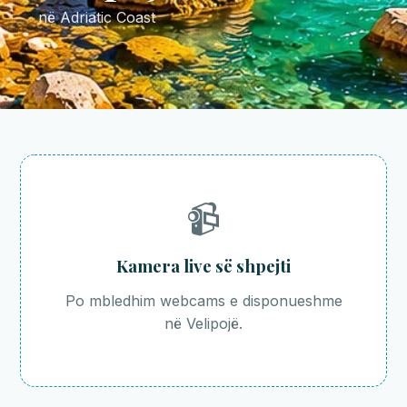
në Adriatic Coast
📹
Kamera live së shpejti
Po mbledhim webcams e disponueshme
në Velipojë.