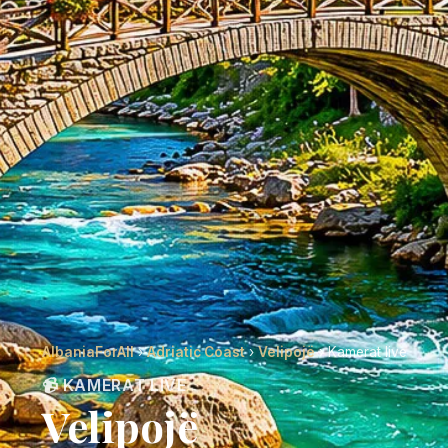
AlbaniaForAll
›
Adriatic Coast
›
Velipojë
› Kamerat live
📹 KAMERAT LIVE
Velipojë