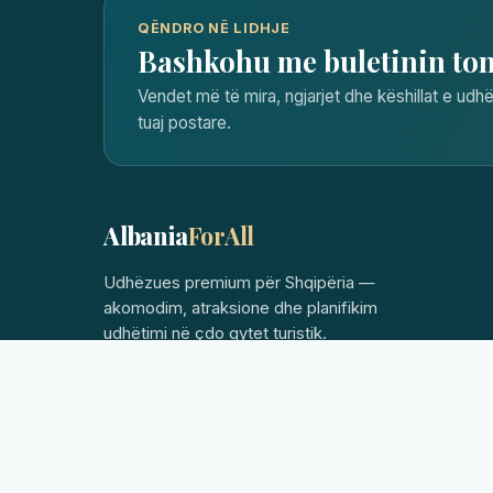
QËNDRO NË LIDHJE
Bashkohu me buletinin to
Vendet më të mira, ngjarjet dhe këshillat e udhë
tuaj postare.
Albania
ForAll
Udhëzues premium për Shqipëria —
akomodim, atraksione dhe planifikim
udhëtimi në çdo qytet turistik.