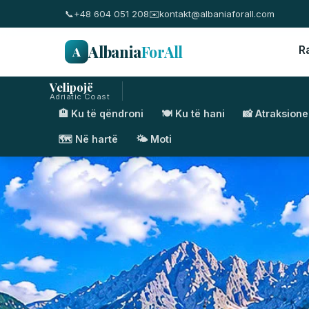
📞
+48 604 051 208
✉️
kontakt@albaniaforall.com
Albania
ForAll
A
R
Velipojë
Adriatic Coast
🏨 Ku të qëndroni
🍽️ Ku të hani
📸 Atraksione
🗺️ Në hartë
🌤️ Moti