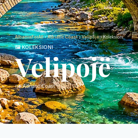
AlbaniaForAll
›
Adriatic Coast
›
Velipojë
› Koleksioni
🖼️ KOLEKSIONI
Velipojë
në Adriatic Coast