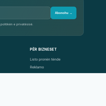
Abonohu →
politikën e privatësisë.
✕
PËR BIZNESET
Biznesi yt në këtë
📐
faqe?
Kuotim falas →
Listo pronën tënde
Turne virtuale profesionale
360° Google Street View
Reklamo
Kontakti
Bëhu partner