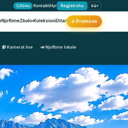
·
Kontakti
Hyr
Regjistrohu
Kërko
SQ
▾
e
Njoftime
Zbulo
Koleksioni
Ditari
Promovo
▾
✨
📹 Kamerat live
📣 Njoftime lokale