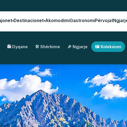
ajonet
Destinacionet
Akomodimi
Gastronomi
Përvojat
Ngjarj
▾
▾
🛍️ Dyqane
🛠️ Shërbime
🎉 Ngjarje
🖼️ Koleksioni