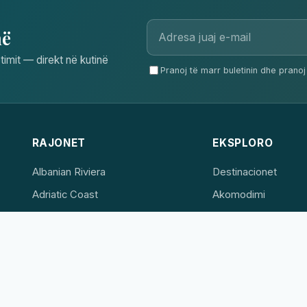
në
timit — direkt në kutinë
Pranoj të marr buletinin dhe pranoj 
RAJONET
EKSPLORO
Albanian Riviera
Destinacionet
Adriatic Coast
Akomodimi
Albanian Alps
Përvojat
UNESCO & Culture
Lakes
Tirana & Qendra