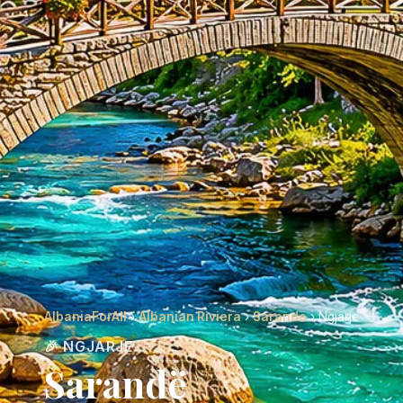
AlbaniaForAll
›
Albanian Riviera
›
Sarandë
› Ngjarje
🎉 NGJARJE
Sarandë