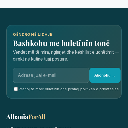
QËNDRO NË LIDHJE
Bashkohu me buletinin tonë
Vendet më të mira, ngjarjet dhe këshillat e udhëtimit —
direkt në kutinë tuaj postare.
Abonohu →
Pranoj të marr buletinin dhe pranoj politikën e privatësisë.
Albania
ForAll