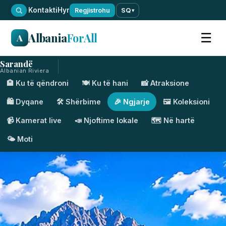
·
Kontakti
Hyr
Regjistrohu
SQ
▾
Albania
ForAll
☰
A
Sarandë
Albanian Riviera
🏨 Ku të qëndroni
🍽️ Ku të hani
📸 Atraksione
🛍️ Dyqane
🛠️ Shërbime
🎉 Ngjarje
🖼️ Koleksioni
📹 Kamerat live
📣 Njoftime lokale
🗺️ Në hartë
🌤️ Moti