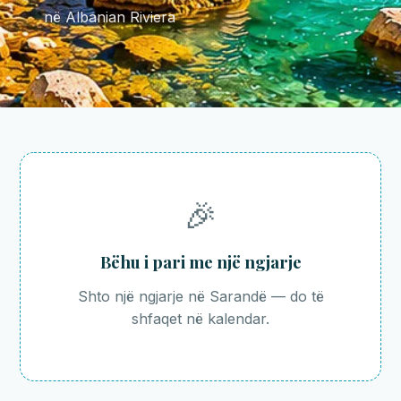
në Albanian Riviera
🎉
Bëhu i pari me një ngjarje
Shto një ngjarje në Sarandë — do të
shfaqet në kalendar.