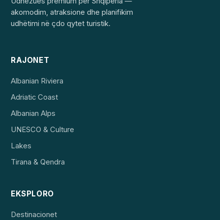
Udhëzues premium për Shqipëria —
akomodim, atraksione dhe planifikim
udhëtimi në çdo qytet turistik.
RAJONET
Albanian Riviera
Adriatic Coast
Albanian Alps
UNESCO & Culture
Lakes
Tirana & Qendra
EKSPLORO
Destinacionet