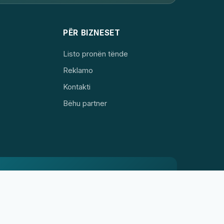
PËR BIZNESET
Listo pronën tënde
Reklamo
Kontakti
Bëhu partner
✕
Biznesi yt në këtë
📐
faqe?
Kuotim falas →
Turne virtuale profesionale
360° Google Street View