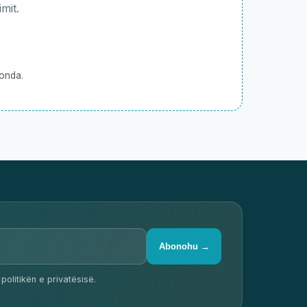
mit.
konda.
Abonohu →
politikën e privatësisë.