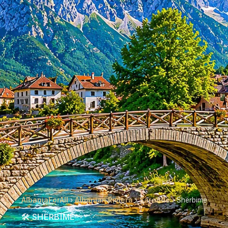
AlbaniaForAll
›
Albanian Riviera
›
Sarandë
› Shërbime
🛠️ SHËRBIME