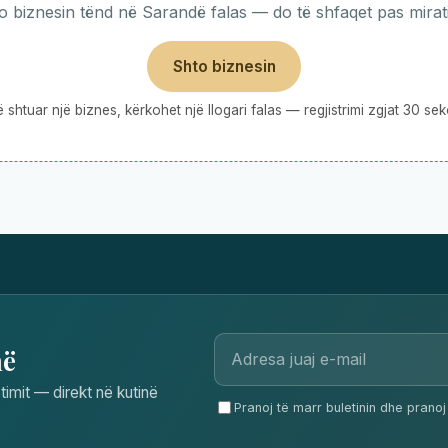
o biznesin tënd në Sarandë falas — do të shfaqet pas mirati
Shto biznesin
ë shtuar një biznes, kërkohet një llogari falas — regjistrimi zgjat 30 se
në
timit — direkt në kutinë
Pranoj të marr buletinin dhe pranoj 