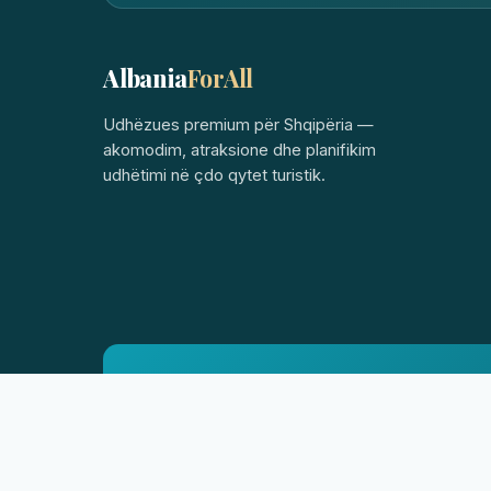
Albania
ForAll
Udhëzues premium për Shqipëria —
akomodim, atraksione dhe planifikim
udhëtimi në çdo qytet turistik.