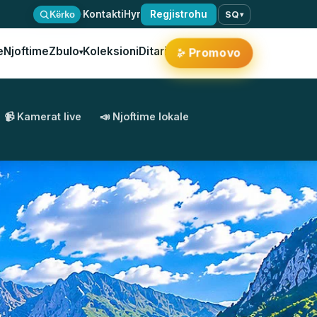
·
Kontakti
Hyr
Regjistrohu
Kërko
SQ
▾
e
Njoftime
Zbulo
Koleksioni
Ditari
✨
Promovo
▾
📹 Kamerat live
📣 Njoftime lokale