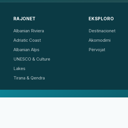
RAJONET
EKSPLORO
Albanian Riviera
Destinacionet
Adriatic Coast
Akomodimi
Albanian Alps
Përvojat
UNESCO & Culture
Lakes
Tirana & Qendra
🌐 Krijojmë faqe interneti profesionale
Lirë, shpejt dhe profesionalisht
Ofertë →