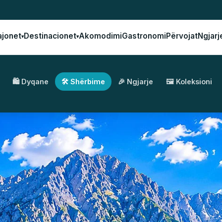
ajonet
Destinacionet
Akomodimi
Gastronomi
Përvojat
Ngjarj
▾
▾
🛍️ Dyqane
🛠️ Shërbime
🎉 Ngjarje
🖼️ Koleksioni