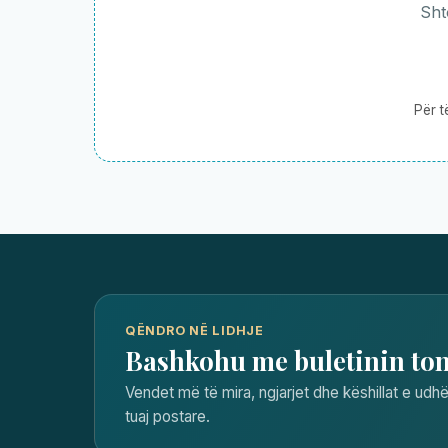
Sht
Për t
QËNDRO NË LIDHJE
Bashkohu me buletinin to
Vendet më të mira, ngjarjet dhe këshillat e udhë
tuaj postare.