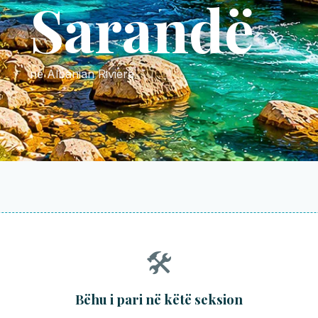
Sarandë
në Albanian Riviera
🛠️
Bëhu i pari në këtë seksion