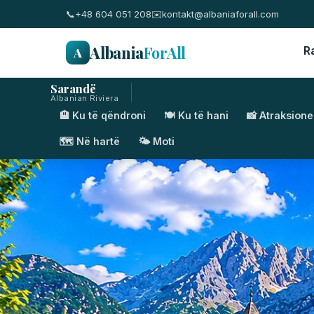
📞
+48 604 051 208
✉️
kontakt@albaniaforall.com
Albania
ForAll
A
R
Sarandë
Albanian Riviera
🏨 Ku të qëndroni
🍽️ Ku të hani
📸 Atraksione
🗺️ Në hartë
🌤️ Moti