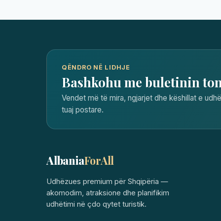
QËNDRO NË LIDHJE
Bashkohu me buletinin to
Vendet më të mira, ngjarjet dhe këshillat e udhë
tuaj postare.
Albania
ForAll
Udhëzues premium për Shqipëria —
akomodim, atraksione dhe planifikim
udhëtimi në çdo qytet turistik.