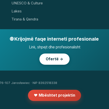
UNESCO & Culture
Lakes
Tirana & Qendra
🌐 Krijojmë faqe interneti profesionale
Lirë, shpejt dhe profesionalisht
Ofertë →
 76-107 Jarosławiec · NIP 8392518338
❤️ Mbështet projektin