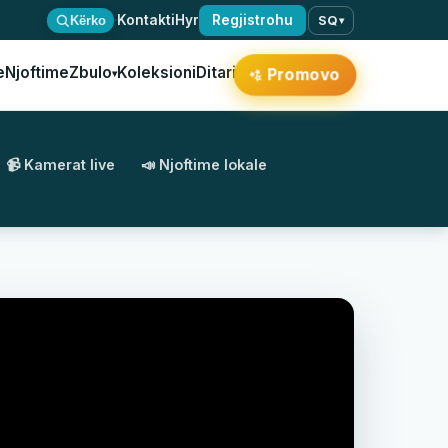
·
Kontakti
Hyr
Regjistrohu
Kërko
SQ
▾
e
Njoftime
Zbulo
Koleksioni
Ditari
Promovo
▾
✨
📹 Kamerat live
📣 Njoftime lokale