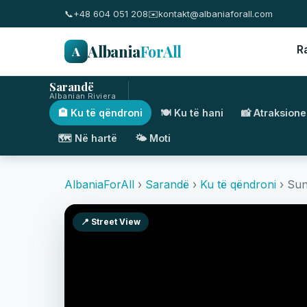
📞
+48 604 051 208
✉️
kontakt@albaniaforall.com
Albania
ForAll
A
R
Sarandë
Albanian Riviera
🏨 Ku të qëndroni
🍽️ Ku të hani
📸 Atraksione
🗺️ Në hartë
🌤️ Moti
AlbaniaForAll
›
Sarandë
›
Ku të qëndroni
› Sun
📍 Street View