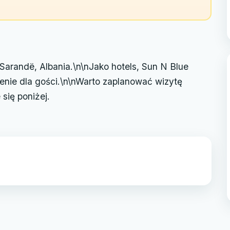
arandë, Albania.\n\nJako hotels, Sun N Blue
enie dla gości.\n\nWarto zaplanować wizytę
się poniżej.