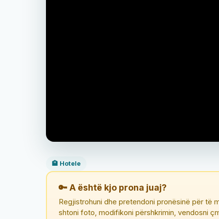
🏨 Hotele
🔑 A është kjo prona juaj?
Regjistrohuni dhe pretendoni pronësinë për të m
shtoni foto, modifikoni përshkrimin, vendosni 