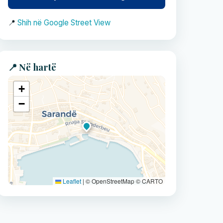
📍
Shih në Google Street View
📍 Në hartë
+
−
Leaflet
|
© OpenStreetMap © CARTO