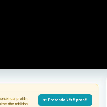
enaxhuar profilin:
🔑 Pretendo këtë pronë
çmime dhe mblidhni