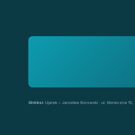
Shitësi:
Ujarek – Jarosław Borowski · ul. Słoneczna 15,