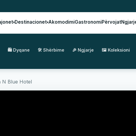
ajonet
Destinacionet
Akomodimi
Gastronomi
Përvojat
Ngjarj
▾
▾
🛍️ Dyqane
🛠️ Shërbime
🎉 Ngjarje
🖼️ Koleksioni
 N Blue Hotel