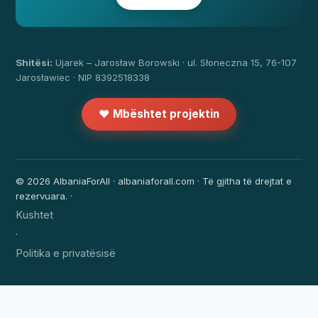
Shitësi:
Ujarek – Jarosław Borowski · ul. Słoneczna 15, 76-107
Jarosławiec · NIP 8392518338
❤️ Mbështet projektin
© 2026 AlbaniaForAll · albaniaforall.com · Të gjitha të drejtat e
rezervuara. ·
Kushtet
·
Politika e privatësisë