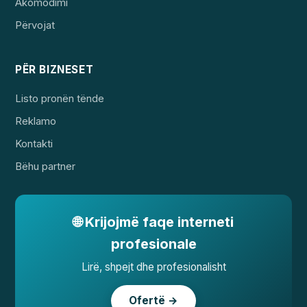
Akomodimi
Përvojat
PËR BIZNESET
Listo pronën tënde
Reklamo
Kontakti
Bëhu partner
🌐 Krijojmë faqe interneti
profesionale
Lirë, shpejt dhe profesionalisht
Ofertë →