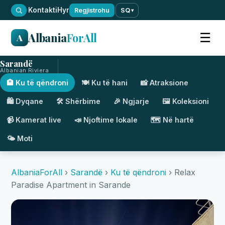
·
Kontakti
Hyr
Regjistrohu
SQ
▾
Albania
ForAll
☰
A
Sarandë
Albanian Riviera
🏨 Ku të qëndroni
🍽️ Ku të hani
📸 Atraksione
🛍️ Dyqane
🛠️ Shërbime
🎉 Ngjarje
🖼️ Koleksioni
📹 Kamerat live
📣 Njoftime lokale
🗺️ Në hartë
🌤️ Moti
AlbaniaForAll
›
Sarandë
›
Ku të qëndroni
› Relax
Paradise Apartment in Sarande