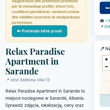
Regjistrohuni dhe pretendoni pronësinë
për të menaxhuar profilin: shtoni foto,
🛏
modifikoni përshkrimin, vendosni çmime
dhe mblidhni rezervime të drejtpërdrejta
☎
+3
pa komision.
📍
Shi
🔑 Pretendo këtë pronë
📍 N
Relax Paradise
Apartment in
+
−
Sarande
📍 Idriz Alidhima Villa 13
Relax Paradise Apartment in Sarande to
miejsce noclegowe w Sarandë, Albania.
Sprawdź zdjęcia, lokalizację, ceny oraz