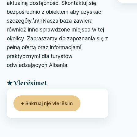
aktualną dostępność. Skontaktuj się
bezpośrednio z obiektem aby uzyskać
szczegóły.\n\nNasza baza zawiera
również inne sprawdzone miejsca w tej
okolicy. Zapraszamy do zapoznania się z
pełną ofertą oraz informacjami
praktycznymi dla turystów
odwiedzających Albania.
★ Vlerësimet
+ Shkruaj një vlerësim