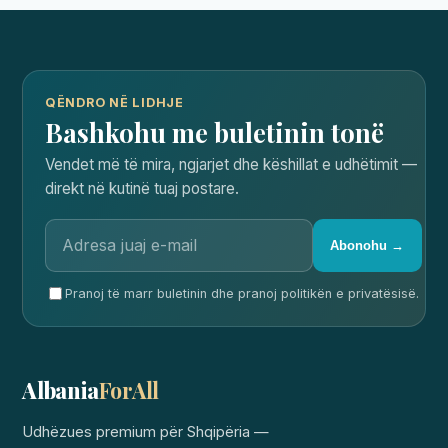
QËNDRO NË LIDHJE
Bashkohu me buletinin tonë
Vendet më të mira, ngjarjet dhe këshillat e udhëtimit —
direkt në kutinë tuaj postare.
Abonohu →
Pranoj të marr buletinin dhe pranoj politikën e privatësisë.
Albania
ForAll
Udhëzues premium për Shqipëria —