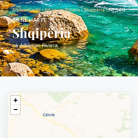
AlbaniaForAll
›
Albanian Riviera
›
Shqipëria
› Në hartë
🗺️ NË HARTË
Shqipëria
në Albanian Riviera
+
−