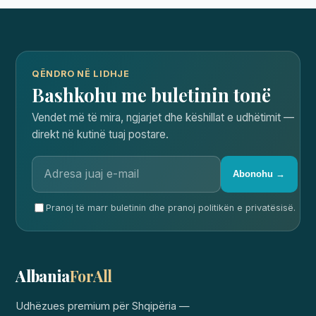
QËNDRO NË LIDHJE
Bashkohu me buletinin tonë
Vendet më të mira, ngjarjet dhe këshillat e udhëtimit —
direkt në kutinë tuaj postare.
Abonohu →
Pranoj të marr buletinin dhe pranoj politikën e privatësisë.
Albania
ForAll
Udhëzues premium për Shqipëria —