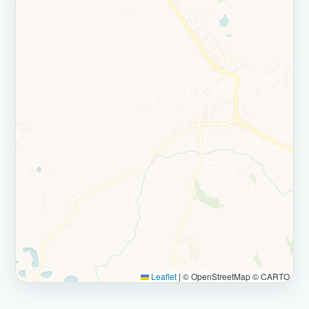
Leaflet
|
© OpenStreetMap © CARTO