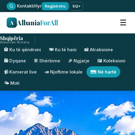
·
Kontakti
Hyr
Regjistrohu
SQ
▾
Albania
ForAll
☰
A
Shqipëria
Albanian Riviera
🏨 Ku të qëndroni
🍽️ Ku të hani
📸 Atraksione
🛍️ Dyqane
🛠️ Shërbime
🎉 Ngjarje
🖼️ Koleksioni
📹 Kamerat live
📣 Njoftime lokale
🗺️ Në hartë
🌤️ Moti