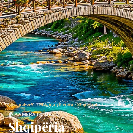
AlbaniaForAll
›
Albanian Riviera
›
Shqipëria
› Kamerat live
📹 KAMERAT LIVE
Shqipëria