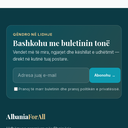
QËNDRO NË LIDHJE
Bashkohu me buletinin tonë
Vendet më të mira, ngjarjet dhe këshillat e udhëtimit —
direkt në kutinë tuaj postare.
Abonohu →
Pranoj të marr buletinin dhe pranoj politikën e privatësisë.
Albania
ForAll