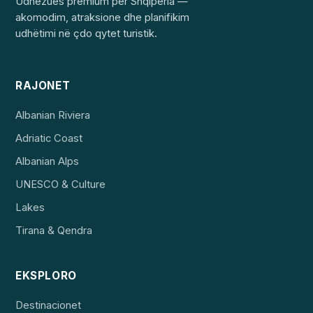
Udhëzues premium për Shqipëria —
akomodim, atraksione dhe planifikim
udhëtimi në çdo qytet turistik.
RAJONET
Albanian Riviera
Adriatic Coast
Albanian Alps
UNESCO & Culture
Lakes
Tirana & Qendra
EKSPLORO
Destinacionet