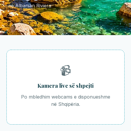
në Albanian Riviera
📹
Kamera live së shpejti
Po mbledhim webcams e disponueshme
në Shqipëria.