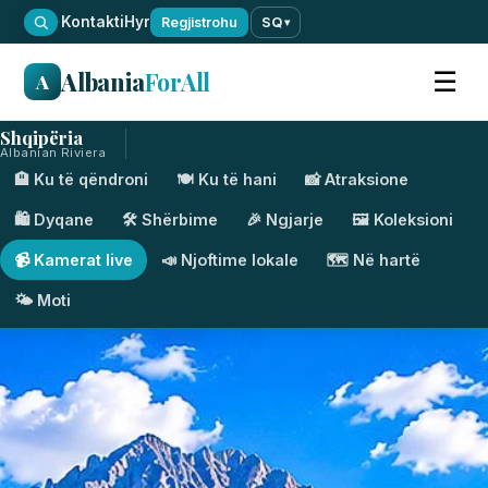
·
Kontakti
Hyr
Regjistrohu
SQ
▾
Albania
ForAll
☰
A
Shqipëria
Albanian Riviera
🏨 Ku të qëndroni
🍽️ Ku të hani
📸 Atraksione
🛍️ Dyqane
🛠️ Shërbime
🎉 Ngjarje
🖼️ Koleksioni
📹 Kamerat live
📣 Njoftime lokale
🗺️ Në hartë
🌤️ Moti