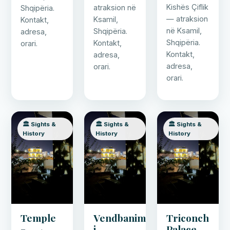
Kishës Çiflik
atraksion në
Shqipëria.
— atraksion
Ksamil,
Kontakt,
në Ksamil,
Shqipëria.
adresa,
Shqipëria.
Kontakt,
orari.
Kontakt,
adresa,
adresa,
orari.
orari.
🏛️ Sights &
🏛️ Sights &
🏛️ Sights &
History
History
History
Temple
Vendbanimi
Triconch
i
Palace