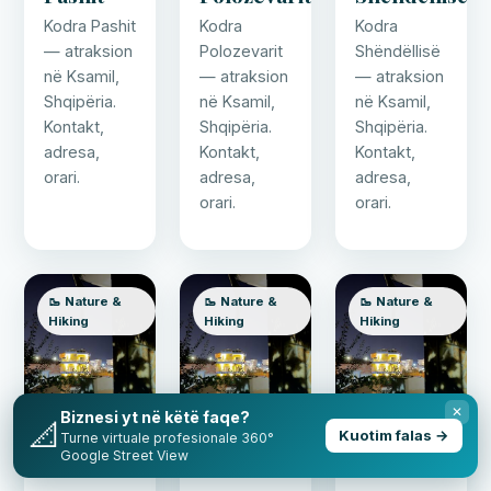
Kodra Pashit
Kodra
Kodra
— atraksion
Polozevarit
Shëndëllisë
në Ksamil,
— atraksion
— atraksion
Shqipëria.
në Ksamil,
në Ksamil,
Kontakt,
Shqipëria.
Shqipëria.
adresa,
Kontakt,
Kontakt,
orari.
adresa,
adresa,
orari.
orari.
🥾 Nature &
🥾 Nature &
🥾 Nature &
Hiking
Hiking
Hiking
✕
Biznesi yt në këtë faqe?
📐
Kuotim falas →
Turne virtuale profesionale 360°
Google Street View