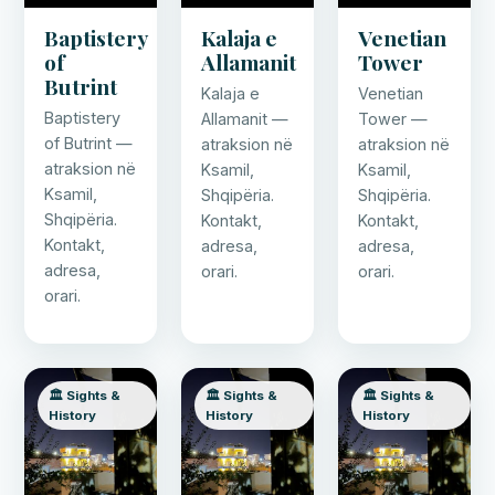
Baptistery
Kalaja e
Venetian
of
Allamanit
Tower
Butrint
Kalaja e
Venetian
Baptistery
Allamanit —
Tower —
of Butrint —
atraksion në
atraksion në
atraksion në
Ksamil,
Ksamil,
Ksamil,
Shqipëria.
Shqipëria.
Shqipëria.
Kontakt,
Kontakt,
Kontakt,
adresa,
adresa,
adresa,
orari.
orari.
orari.
🏛️ Sights &
🏛️ Sights &
🏛️ Sights &
History
History
History