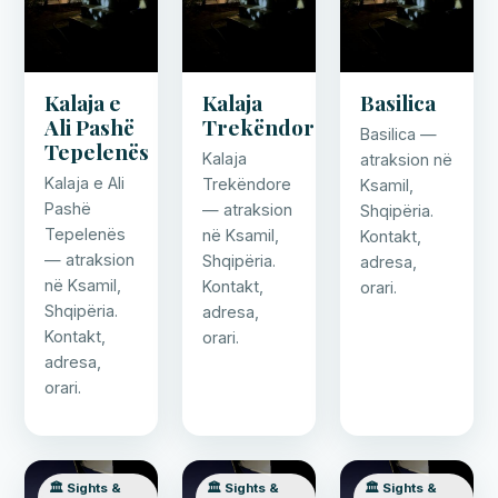
Kalaja e
Kalaja
Basilica
Ali Pashë
Trekëndore
Basilica —
Tepelenës
Kalaja
atraksion në
Kalaja e Ali
Trekëndore
Ksamil,
Pashë
— atraksion
Shqipëria.
Tepelenës
në Ksamil,
Kontakt,
— atraksion
Shqipëria.
adresa,
në Ksamil,
Kontakt,
orari.
Shqipëria.
adresa,
Kontakt,
orari.
adresa,
orari.
🏛️ Sights &
🏛️ Sights &
🏛️ Sights &