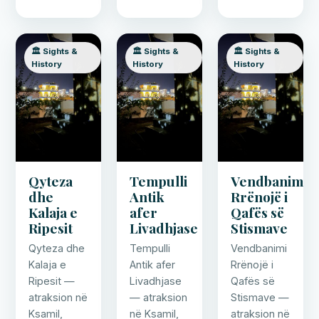
🏛️ Sights &
🏛️ Sights &
🏛️ Sights &
History
History
History
Qyteza
Tempulli
Vendbanimi
dhe
Antik
Rrënojë i
Kalaja e
afer
Qafës së
Ripesit
Livadhjase
Stismave
Qyteza dhe
Tempulli
Vendbanimi
Kalaja e
Antik afer
Rrënojë i
Ripesit —
Livadhjase
Qafës së
atraksion në
— atraksion
Stismave —
Ksamil,
në Ksamil,
atraksion në