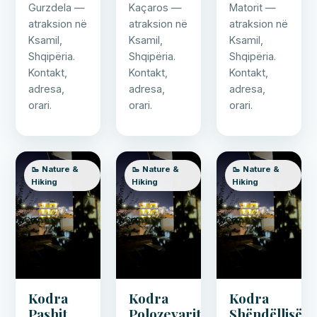
Gurzdela —
Kaçaros —
Matorit —
atraksion në
atraksion në
atraksion në
Ksamil,
Ksamil,
Ksamil,
Shqipëria.
Shqipëria.
Shqipëria.
Kontakt,
Kontakt,
Kontakt,
adresa,
adresa,
adresa,
orari.
orari.
orari.
🥾 Nature &
🥾 Nature &
🥾 Nature &
Hiking
Hiking
Hiking
Kodra
Kodra
Kodra
Pashit
Polozevarit
Shëndëllisë