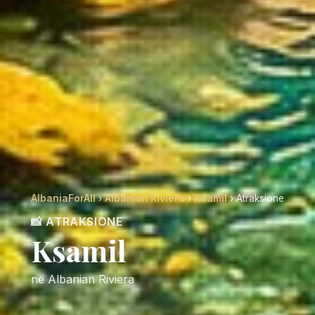
AlbaniaForAll
›
Albanian Riviera
›
Ksamil
› Atraksione
📸 ATRAKSIONE
Ksamil
në Albanian Riviera