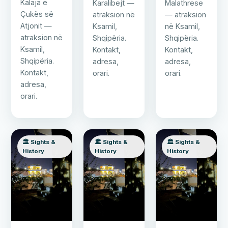
Kalaja e
Karalibejt —
Malathrese
Çukës së
atraksion në
— atraksion
Atjonit —
Ksamil,
në Ksamil,
atraksion në
Shqipëria.
Shqipëria.
Ksamil,
Kontakt,
Kontakt,
Shqipëria.
adresa,
adresa,
Kontakt,
orari.
orari.
adresa,
orari.
🏛️ Sights &
🏛️ Sights &
🏛️ Sights &
History
History
History