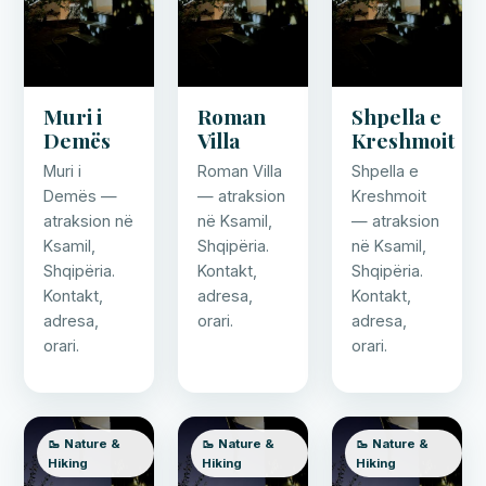
Muri i
Roman
Shpella e
Demës
Villa
Kreshmoit
Muri i
Roman Villa
Shpella e
Demës —
— atraksion
Kreshmoit
atraksion në
në Ksamil,
— atraksion
Ksamil,
Shqipëria.
në Ksamil,
Shqipëria.
Kontakt,
Shqipëria.
Kontakt,
adresa,
Kontakt,
adresa,
orari.
adresa,
orari.
orari.
🥾 Nature &
🥾 Nature &
🥾 Nature &
Hiking
Hiking
Hiking