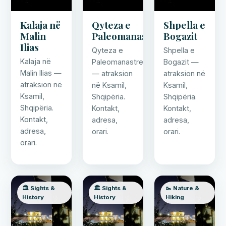
Kalaja në
Qyteza e
Shpella e
Malin
Paleomanastres
Bogazit
Ilias
Qyteza e
Shpella e
Kalaja në
Paleomanastres
Bogazit —
Malin Ilias —
— atraksion
atraksion në
atraksion në
në Ksamil,
Ksamil,
Ksamil,
Shqipëria.
Shqipëria.
Shqipëria.
Kontakt,
Kontakt,
Kontakt,
adresa,
adresa,
adresa,
orari.
orari.
orari.
🏛️ Sights &
🏛️ Sights &
🥾 Nature &
History
History
Hiking