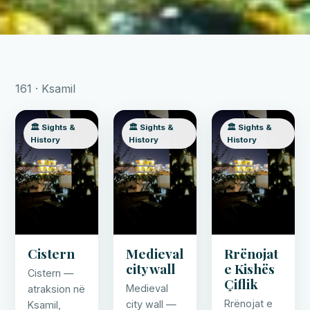
161 · Ksamil
🏛️ Sights &
🏛️ Sights &
🏛️ Sights &
History
History
History
Cistern
Medieval
Rrënojat
city wall
e Kishës
Cistern —
Çiflik
Medieval
atraksion në
Rrënojat e
city wall —
Ksamil,