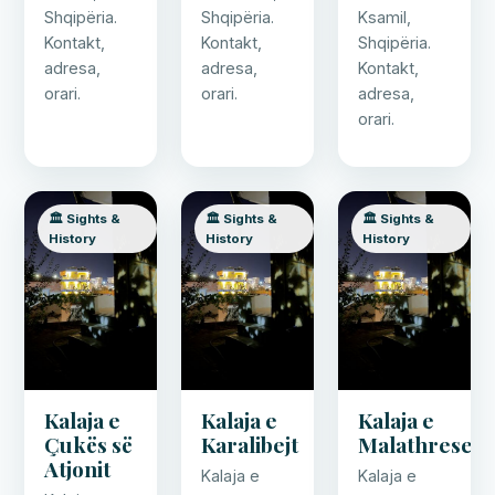
Shqipëria.
Shqipëria.
Ksamil,
Kontakt,
Kontakt,
Shqipëria.
adresa,
adresa,
Kontakt,
orari.
orari.
adresa,
orari.
🏛️ Sights &
🏛️ Sights &
🏛️ Sights &
History
History
History
Kalaja e
Kalaja e
Kalaja e
Çukës së
Karalibejt
Malathrese
Atjonit
Kalaja e
Kalaja e