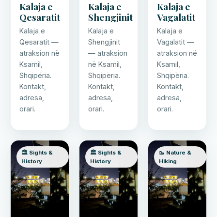
Kalaja e
Kalaja e
Kalaja e
Qesaratit
Shengjinit
Vagalatit
Kalaja e
Kalaja e
Kalaja e
Qesaratit —
Shengjinit
Vagalatit —
atraksion në
— atraksion
atraksion në
Ksamil,
në Ksamil,
Ksamil,
Shqipëria.
Shqipëria.
Shqipëria.
Kontakt,
Kontakt,
Kontakt,
adresa,
adresa,
adresa,
orari.
orari.
orari.
🏛️ Sights &
🏛️ Sights &
🥾 Nature &
History
History
Hiking