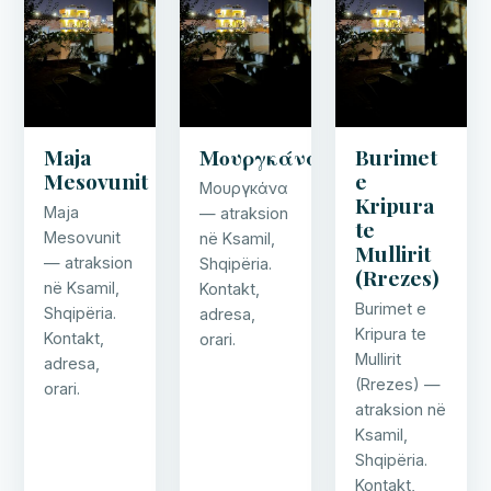
Maja
Μουργκάνα
Burimet
Mesovunit
e
Μουργκάνα
Kripura
Maja
— atraksion
te
Mesovunit
në Ksamil,
Mullirit
— atraksion
Shqipëria.
(Rrezes)
në Ksamil,
Kontakt,
Burimet e
Shqipëria.
adresa,
Kripura te
Kontakt,
orari.
Mullirit
adresa,
(Rrezes) —
orari.
atraksion në
Ksamil,
Shqipëria.
Kontakt,