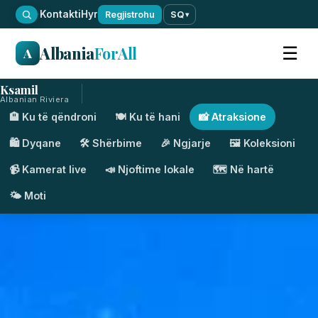
·
Kontakti
Hyr
Regjistrohu
SQ
▾
Albania
ForAll
☰
A
Ksamil
Albanian Riviera
🏨 Ku të qëndroni
🍽️ Ku të hani
📸 Atraksione
🛍️ Dyqane
🛠️ Shërbime
🎉 Ngjarje
🖼️ Koleksioni
📹 Kamerat live
📣 Njoftime lokale
🗺️ Në hartë
🌤️ Moti