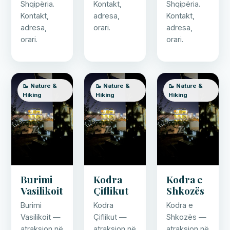
Shqipëria.
Kontakt,
Shqipëria.
Kontakt,
adresa,
Kontakt,
adresa,
orari.
adresa,
orari.
orari.
🥾 Nature &
🥾 Nature &
🥾 Nature &
Hiking
Hiking
Hiking
Burimi
Kodra
Kodra e
Vasilikoit
Çiflikut
Shkozës
Burimi
Kodra
Kodra e
Vasilikoit —
Çiflikut —
Shkozës —
atraksion në
atraksion në
atraksion në