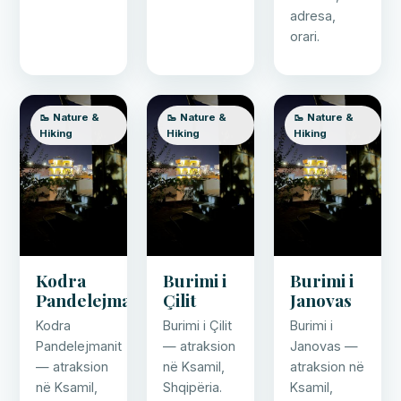
adresa,
orari.
🥾 Nature &
🥾 Nature &
🥾 Nature &
Hiking
Hiking
Hiking
Kodra
Burimi i
Burimi i
Pandelejmanit
Çilit
Janovas
Kodra
Burimi i Çilit
Burimi i
Pandelejmanit
— atraksion
Janovas —
— atraksion
në Ksamil,
atraksion në
në Ksamil,
Shqipëria.
Ksamil,