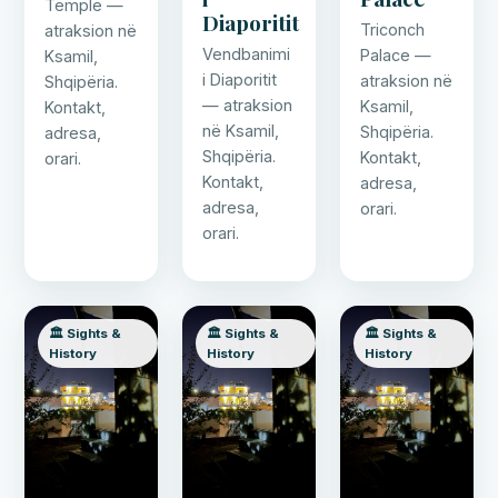
Temple —
Diaporitit
Triconch
atraksion në
Vendbanimi
Palace —
Ksamil,
i Diaporitit
atraksion në
Shqipëria.
— atraksion
Ksamil,
Kontakt,
në Ksamil,
Shqipëria.
adresa,
Shqipëria.
Kontakt,
orari.
Kontakt,
adresa,
adresa,
orari.
orari.
🏛️ Sights &
🏛️ Sights &
🏛️ Sights &
History
History
History