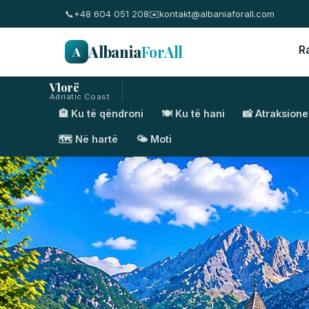
📞
+48 604 051 208
✉️
kontakt@albaniaforall.com
Albania
ForAll
A
R
Vlorë
Adriatic Coast
🏨 Ku të qëndroni
🍽️ Ku të hani
📸 Atraksione
🗺️ Në hartë
🌤️ Moti