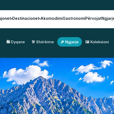
ajonet
Destinacionet
Akomodimi
Gastronomi
Përvojat
Ngjarj
▾
▾
🛍️ Dyqane
🛠️ Shërbime
🎉 Ngjarje
🖼️ Koleksioni