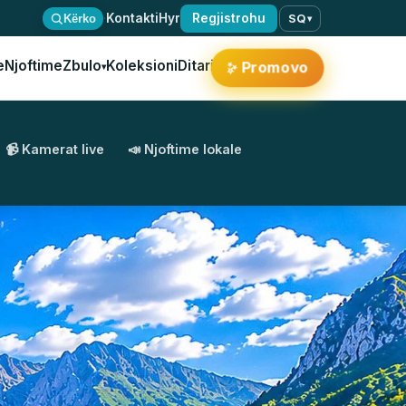
·
Kontakti
Hyr
Regjistrohu
Kërko
SQ
▾
e
Njoftime
Zbulo
Koleksioni
Ditari
✨
Promovo
▾
📹 Kamerat live
📣 Njoftime lokale