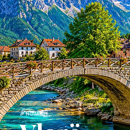
AlbaniaForAll
›
Adriatic Coast
›
Vlorë
› Ngjarje
🎉 NGJARJE