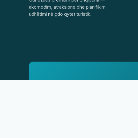
akomodim, atraksione dhe planifikim
udhëtimi në çdo qytet turistik.
Shitësi:
Ujarek – Jarosław Borowski · ul. Słoneczna 15,