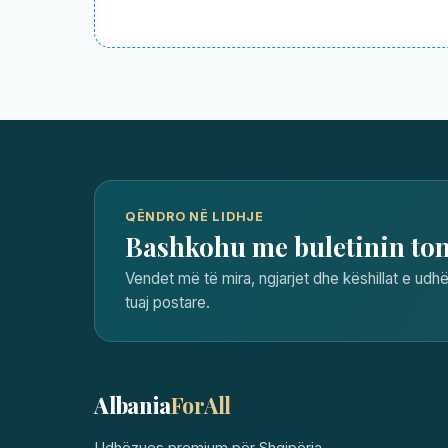
QËNDRO NË LIDHJE
Bashkohu me buletinin to
Vendet më të mira, ngjarjet dhe këshillat e udhë
tuaj postare.
Albania
ForAll
Udhëzues premium për Shqipëria —