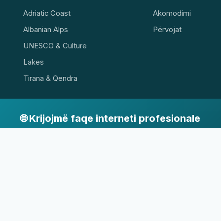
Adriatic Coast
Akomodimi
Albanian Alps
Përvojat
UNESCO & Culture
Lakes
Tirana & Qendra
🌐 Krijojmë faqe interneti profesionale
Lirë, shpejt dhe profesionalisht
Ofertë →
 76-107 Jarosławiec · NIP 8392518338