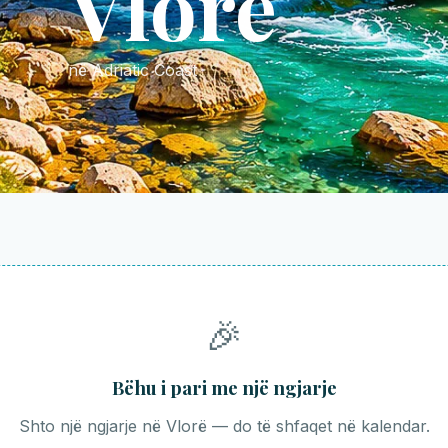
Vlorë
në Adriatic Coast
🎉
Bëhu i pari me një ngjarje
Shto një ngjarje në Vlorë — do të shfaqet në kalendar.