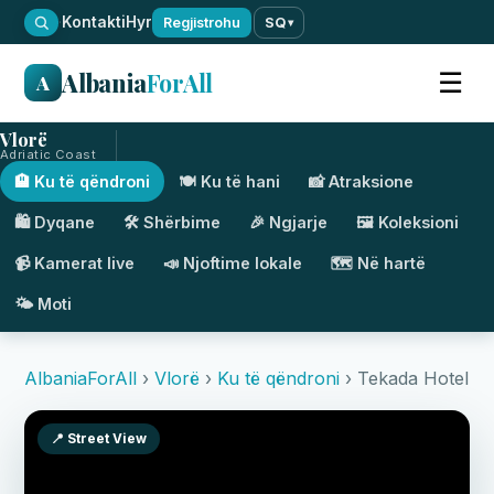
·
Kontakti
Hyr
Regjistrohu
SQ
▾
Albania
ForAll
☰
A
Vlorë
Adriatic Coast
🏨 Ku të qëndroni
🍽️ Ku të hani
📸 Atraksione
🛍️ Dyqane
🛠️ Shërbime
🎉 Ngjarje
🖼️ Koleksioni
📹 Kamerat live
📣 Njoftime lokale
🗺️ Në hartë
🌤️ Moti
AlbaniaForAll
›
Vlorë
›
Ku të qëndroni
› Tekada Hotel
📍 Street View