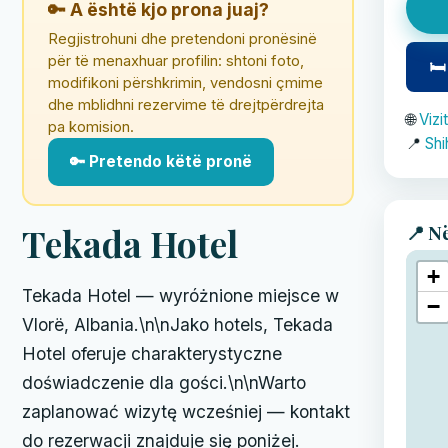
🔑 A është kjo prona juaj?
Regjistrohuni dhe pretendoni pronësinë
për të menaxhuar profilin: shtoni foto,
🛏
modifikoni përshkrimin, vendosni çmime
dhe mblidhni rezervime të drejtpërdrejta
🌐
Vizi
pa komision.
📍
Shi
🔑 Pretendo këtë pronë
📍 N
Tekada Hotel
+
Tekada Hotel — wyróżnione miejsce w
−
Vlorë, Albania.\n\nJako hotels, Tekada
Hotel oferuje charakterystyczne
doświadczenie dla gości.\n\nWarto
zaplanować wizytę wcześniej — kontakt
do rezerwacji znajduje się poniżej.