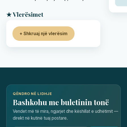
★ Vlerësimet
+ Shkruaj një vlerësim
QËNDRO NË LIDHJE
Bashkohu me buletinin tonë
Vendet më të mira, ngjarjet dhe këshillat e udhëtimit —
direkt në kutinë tuaj postare.