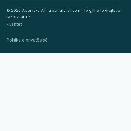
© 2026 AlbaniaForAll · albaniaforall.com · Të gjitha të drejtat e
rezervuara. ·
Kushtet
·
Politika e privatësisë