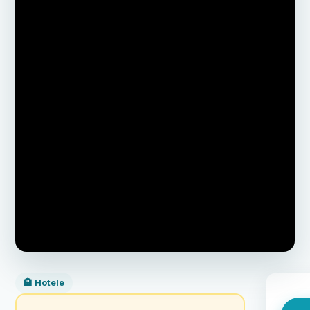
🏨 Hotele