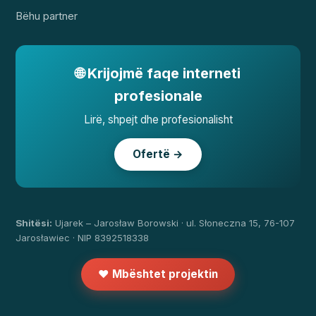
Bëhu partner
🌐 Krijojmë faqe interneti
profesionale
Lirë, shpejt dhe profesionalisht
Ofertë →
Shitësi:
Ujarek – Jarosław Borowski · ul. Słoneczna 15, 76-107
Jarosławiec · NIP 8392518338
❤️ Mbështet projektin