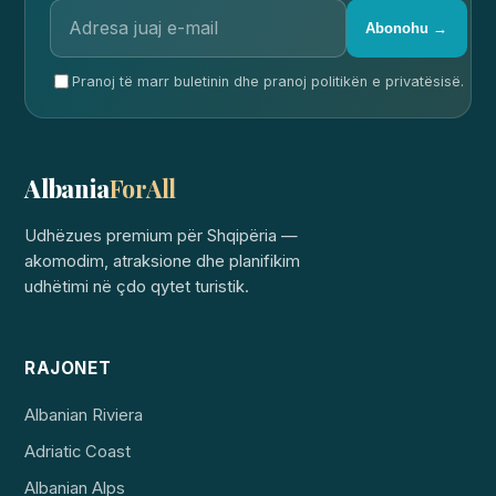
Abonohu →
Pranoj të marr buletinin dhe pranoj politikën e privatësisë.
Albania
ForAll
Udhëzues premium për Shqipëria —
akomodim, atraksione dhe planifikim
udhëtimi në çdo qytet turistik.
RAJONET
Albanian Riviera
Adriatic Coast
Albanian Alps