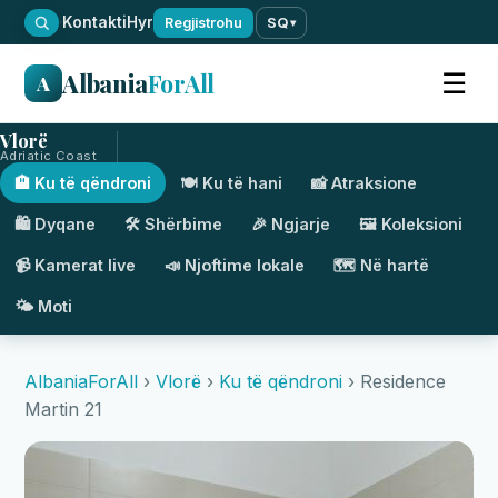
·
Kontakti
Hyr
Regjistrohu
SQ
▾
Albania
ForAll
☰
A
Vlorë
Adriatic Coast
🏨 Ku të qëndroni
🍽️ Ku të hani
📸 Atraksione
🛍️ Dyqane
🛠️ Shërbime
🎉 Ngjarje
🖼️ Koleksioni
📹 Kamerat live
📣 Njoftime lokale
🗺️ Në hartë
🌤️ Moti
AlbaniaForAll
›
Vlorë
›
Ku të qëndroni
› Residence
Martin 21