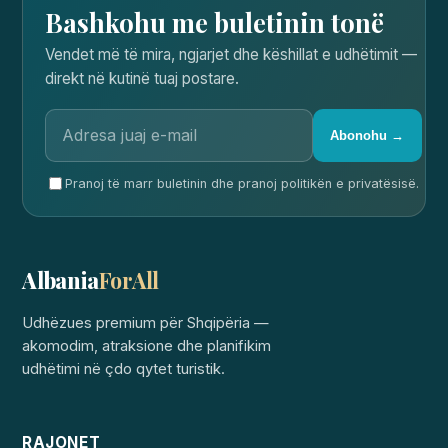
Bashkohu me buletinin tonë
Vendet më të mira, ngjarjet dhe këshillat e udhëtimit —
direkt në kutinë tuaj postare.
Abonohu →
Pranoj të marr buletinin dhe pranoj politikën e privatësisë.
Albania
ForAll
Udhëzues premium për Shqipëria —
akomodim, atraksione dhe planifikim
udhëtimi në çdo qytet turistik.
RAJONET