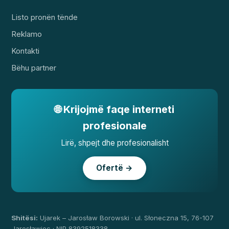
Listo pronën tënde
Reklamo
Kontakti
Bëhu partner
🌐 Krijojmë faqe interneti
profesionale
Lirë, shpejt dhe profesionalisht
Ofertë →
Shitësi:
Ujarek – Jarosław Borowski · ul. Słoneczna 15, 76-107
Jarosławiec · NIP 8392518338