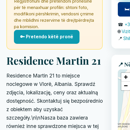
Regjistrohuni dhe pretendoni pronësinë
për të menaxhuar profilin: shtoni foto,
🛏
modifikoni përshkrimin, vendosni çmime
dhe mblidhni rezervime të drejtpërdrejta
☎
+3
pa komision.
🌐
Vizi
🔑 Pretendo këtë pronë
📍
Shi
Residence Martin 21
📍 N
Residence Martin 21 to miejsce
+
noclegowe w Vlorë, Albania. Sprawdź
−
zdjęcia, lokalizację, ceny oraz aktualną
dostępność. Skontaktuj się bezpośrednio
z obiektem aby uzyskać
szczegóły.\n\nNasza baza zawiera
również inne sprawdzone miejsca w tej