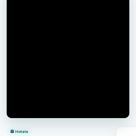
🏨 Hotele