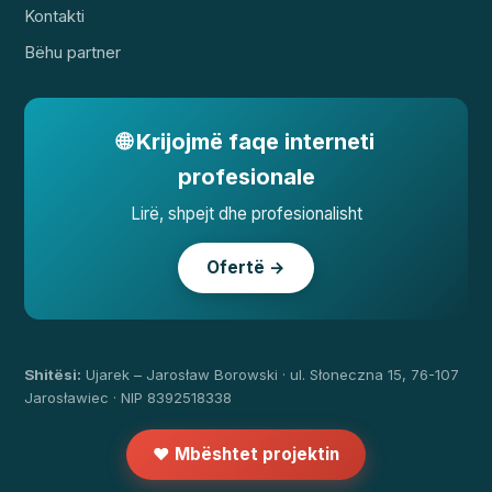
Kontakti
Bëhu partner
🌐 Krijojmë faqe interneti
profesionale
Lirë, shpejt dhe profesionalisht
Ofertë →
Shitësi:
Ujarek – Jarosław Borowski · ul. Słoneczna 15, 76-107
Jarosławiec · NIP 8392518338
❤️ Mbështet projektin