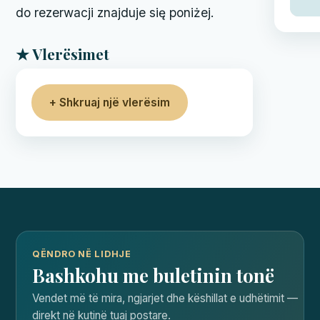
do rezerwacji znajduje się poniżej.
★ Vlerësimet
+ Shkruaj një vlerësim
QËNDRO NË LIDHJE
Bashkohu me buletinin tonë
Vendet më të mira, ngjarjet dhe këshillat e udhëtimit —
direkt në kutinë tuaj postare.