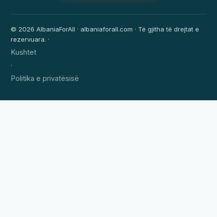
© 2026 AlbaniaForAll · albaniaforall.com · Të gjitha të drejtat e
rezervuara. ·
Kushtet
·
Politika e privatësisë