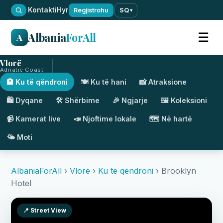
·
Kontakti
Hyr
Regjistrohu
SQ
▾
Albania
ForAll
☰
A
Vlorë
Adriatic Coast
🏨 Ku të qëndroni
🍽️ Ku të hani
📸 Atraksione
🛍️ Dyqane
🛠️ Shërbime
🎉 Ngjarje
🖼️ Koleksioni
📹 Kamerat live
📣 Njoftime lokale
🗺️ Në hartë
🌤️ Moti
AlbaniaForAll
›
Vlorë
›
Ku të qëndroni
› Brooklyn
Hotel
📍 Street View