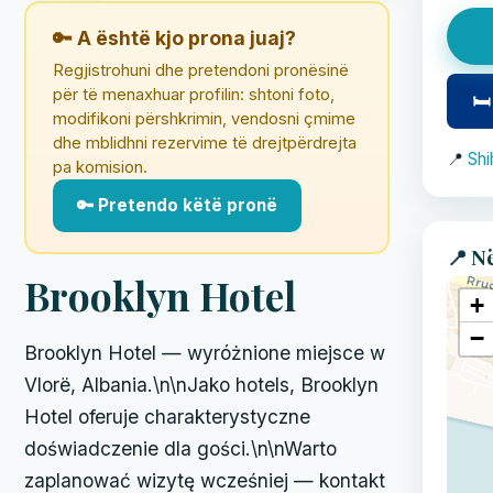
🔑 A është kjo prona juaj?
Regjistrohuni dhe pretendoni pronësinë
për të menaxhuar profilin: shtoni foto,
🛏
modifikoni përshkrimin, vendosni çmime
dhe mblidhni rezervime të drejtpërdrejta
📍
Shi
pa komision.
🔑 Pretendo këtë pronë
📍 N
Brooklyn Hotel
+
−
Brooklyn Hotel — wyróżnione miejsce w
Vlorë, Albania.\n\nJako hotels, Brooklyn
Hotel oferuje charakterystyczne
doświadczenie dla gości.\n\nWarto
zaplanować wizytę wcześniej — kontakt