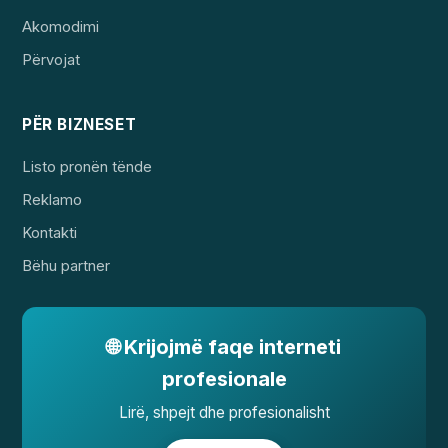
Akomodimi
Përvojat
PËR BIZNESET
Listo pronën tënde
Reklamo
Kontakti
Bëhu partner
🌐 Krijojmë faqe interneti
profesionale
Lirë, shpejt dhe profesionalisht