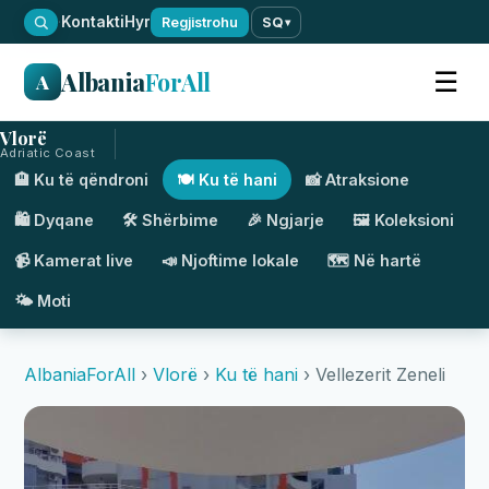
·
Kontakti
Hyr
Regjistrohu
SQ
▾
Albania
ForAll
☰
A
Vlorë
Adriatic Coast
🏨 Ku të qëndroni
🍽️ Ku të hani
📸 Atraksione
🛍️ Dyqane
🛠️ Shërbime
🎉 Ngjarje
🖼️ Koleksioni
📹 Kamerat live
📣 Njoftime lokale
🗺️ Në hartë
🌤️ Moti
AlbaniaForAll
›
Vlorë
›
Ku të hani
› Vellezerit Zeneli