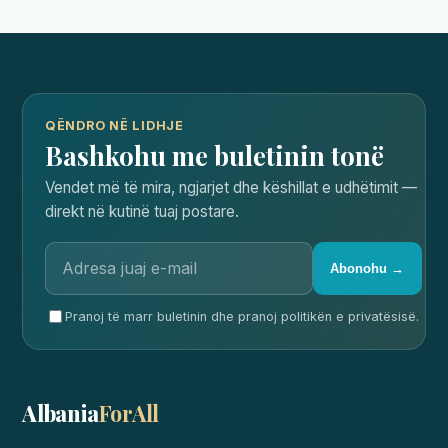
QËNDRO NË LIDHJE
Bashkohu me buletinin tonë
Vendet më të mira, ngjarjet dhe këshillat e udhëtimit —
direkt në kutinë tuaj postare.
Abonohu →
Pranoj të marr buletinin dhe pranoj politikën e privatësisë.
Albania
ForAll