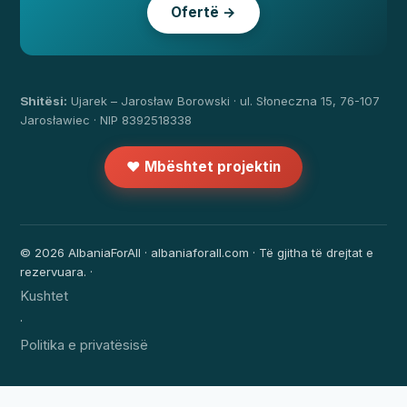
Ofertë →
Shitësi:
Ujarek – Jarosław Borowski · ul. Słoneczna 15, 76-107
Jarosławiec · NIP 8392518338
❤️ Mbështet projektin
© 2026 AlbaniaForAll · albaniaforall.com · Të gjitha të drejtat e
rezervuara. ·
Kushtet
·
Politika e privatësisë