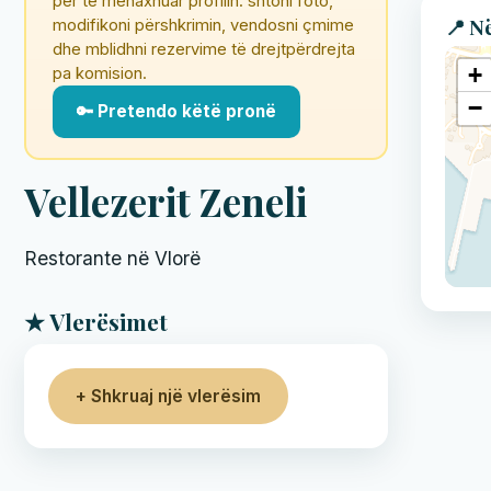
për të menaxhuar profilin: shtoni foto,
📍 N
modifikoni përshkrimin, vendosni çmime
dhe mblidhni rezervime të drejtpërdrejta
+
pa komision.
−
🔑 Pretendo këtë pronë
Vellezerit Zeneli
Restorante në Vlorë
★ Vlerësimet
+ Shkruaj një vlerësim