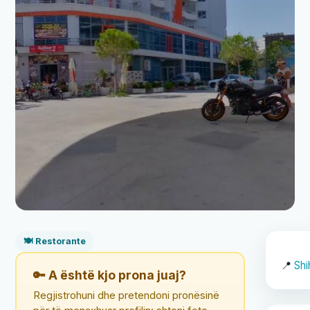
🍽️ Restorante
📍
Shi
🔑 A është kjo prona juaj?
Regjistrohuni dhe pretendoni pronësinë