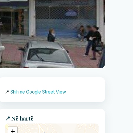
📍
Shih në Google Street View
📍 Në hartë
+