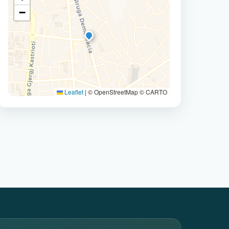
−
Leaflet
|
© OpenStreetMap © CARTO