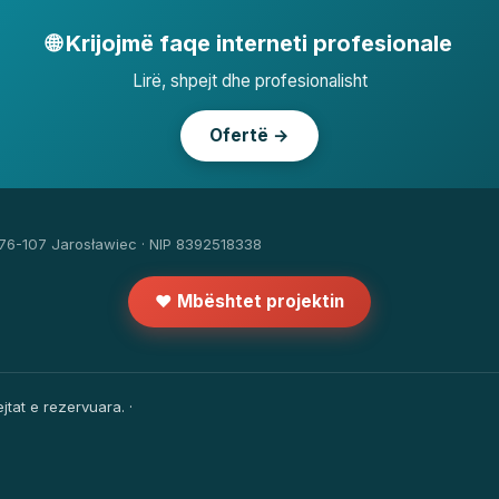
🌐 Krijojmë faqe interneti profesionale
Lirë, shpejt dhe profesionalisht
Ofertë →
 76-107 Jarosławiec · NIP 8392518338
❤️ Mbështet projektin
jtat e rezervuara. ·