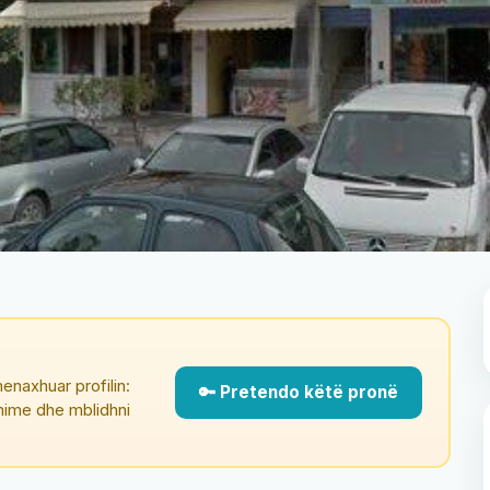
enaxhuar profilin:
🔑 Pretendo këtë pronë
çmime dhe mblidhni