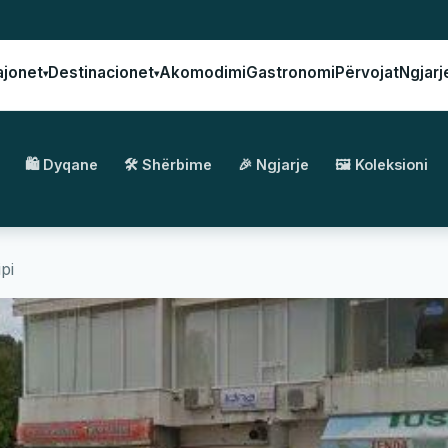
ajonet
Destinacionet
Akomodimi
Gastronomi
Përvojat
Ngjarj
▾
▾
🛍️ Dyqane
🛠️ Shërbime
🎉 Ngjarje
🖼️ Koleksioni
pi