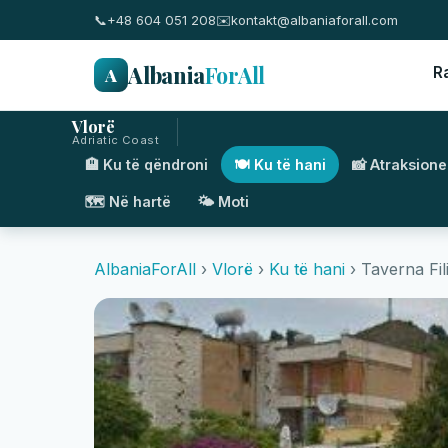
📞
+48 604 051 208
✉️
kontakt@albaniaforall.com
Albania
ForAll
A
R
Vlorë
Adriatic Coast
🏨 Ku të qëndroni
🍽️ Ku të hani
📸 Atraksione
🗺️ Në hartë
🌤️ Moti
AlbaniaForAll
›
Vlorë
›
Ku të hani
› Taverna Fili