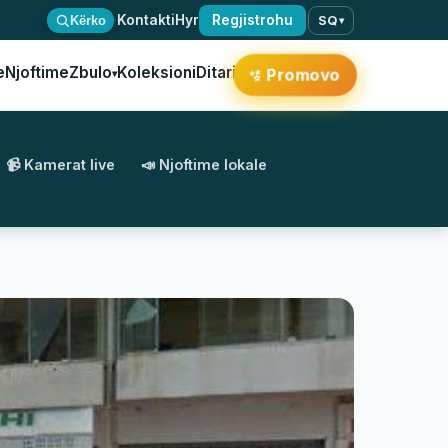
·
Kontakti
Hyr
Regjistrohu
Kërko
SQ
▾
e
Njoftime
Zbulo
Koleksioni
Ditari
✨
Promovo
▾
📹 Kamerat live
📣 Njoftime lokale