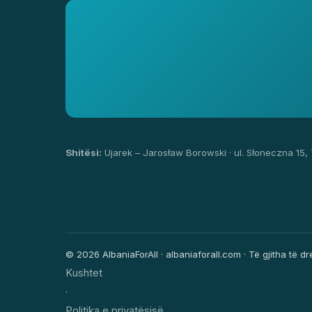
Shitësi:
Ujarek – Jarosław Borowski · ul. Słoneczna 15,
© 2026 AlbaniaForAll · albaniaforall.com · Të gjitha të dre
Kushtet
·
Politika e privatësisë