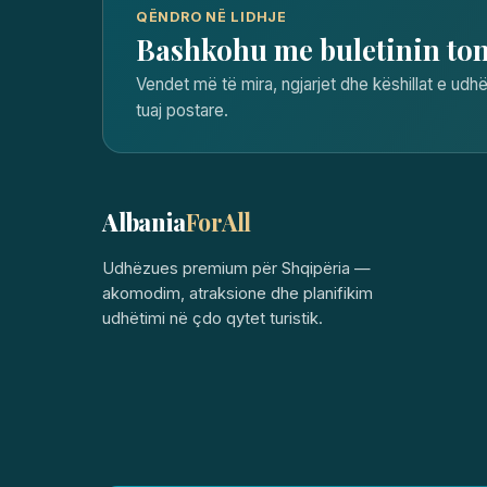
QËNDRO NË LIDHJE
Bashkohu me buletinin to
Vendet më të mira, ngjarjet dhe këshillat e udhë
tuaj postare.
Albania
ForAll
Udhëzues premium për Shqipëria —
akomodim, atraksione dhe planifikim
udhëtimi në çdo qytet turistik.