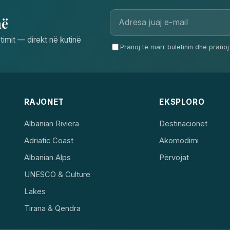
në
timit — direkt në kutinë
Pranoj të marr buletinin dhe pranoj 
RAJONET
EKSPLORO
Albanian Riviera
Destinacionet
Adriatic Coast
Akomodimi
Albanian Alps
Përvojat
UNESCO & Culture
Lakes
Tirana & Qendra