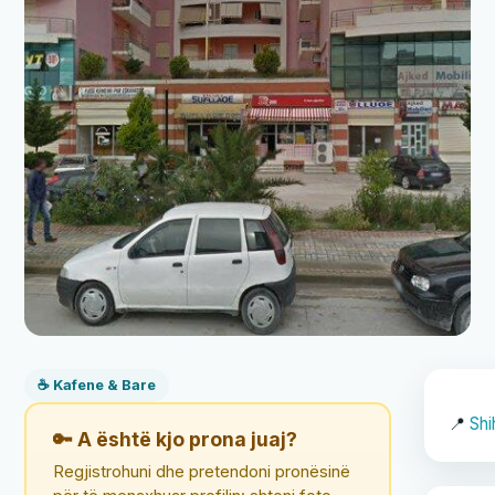
☕ Kafene & Bare
📍
Shi
🔑 A është kjo prona juaj?
Regjistrohuni dhe pretendoni pronësinë