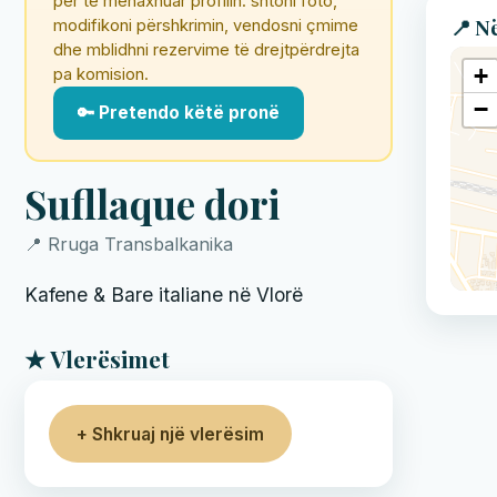
për të menaxhuar profilin: shtoni foto,
📍 N
modifikoni përshkrimin, vendosni çmime
dhe mblidhni rezervime të drejtpërdrejta
+
pa komision.
−
🔑 Pretendo këtë pronë
Sufllaque dori
📍 Rruga Transbalkanika
Kafene & Bare italiane në Vlorë
★ Vlerësimet
+ Shkruaj një vlerësim