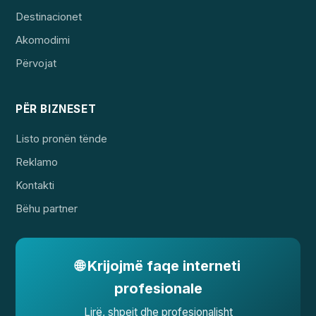
Destinacionet
Akomodimi
Përvojat
PËR BIZNESET
Listo pronën tënde
Reklamo
Kontakti
Bëhu partner
🌐 Krijojmë faqe interneti
profesionale
Lirë, shpejt dhe profesionalisht