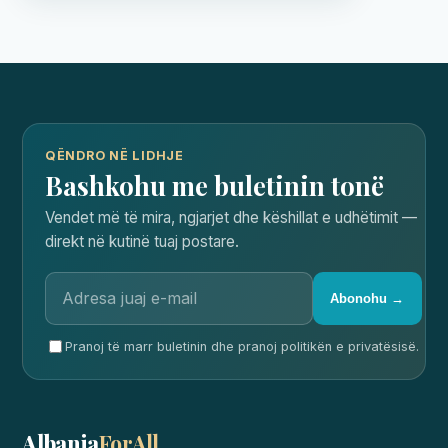
QËNDRO NË LIDHJE
Bashkohu me buletinin tonë
Vendet më të mira, ngjarjet dhe këshillat e udhëtimit —
direkt në kutinë tuaj postare.
Abonohu →
Pranoj të marr buletinin dhe pranoj politikën e privatësisë.
Albania
ForAll