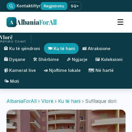
·
Kontakti
Hyr
Regjistrohu
SQ
▾
Albania
ForAll
☰
A
Vlorë
Adriatic Coast
🏨 Ku të qëndroni
🍽️ Ku të hani
📸 Atraksione
🛍️ Dyqane
🛠️ Shërbime
🎉 Ngjarje
🖼️ Koleksioni
📹 Kamerat live
📣 Njoftime lokale
🗺️ Në hartë
🌤️ Moti
AlbaniaForAll
›
Vlorë
›
Ku të hani
› Sufllaque dori