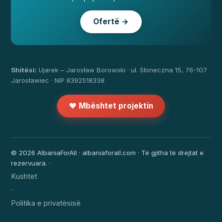
Ofertë →
Shitësi:
Ujarek – Jarosław Borowski · ul. Słoneczna 15, 76-107
Jarosławiec · NIP 8392518338
❤️ Mbështet projektin
© 2026 AlbaniaForAll · albaniaforall.com · Të gjitha të drejtat e
rezervuara. ·
Kushtet
·
Politika e privatësisë