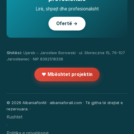
Lirë, shpejt dhe profesionalisht
Ofertë →
Shitësi:
Ujarek – Jarosław Borowski · ul. Słoneczna 15, 76-107
Jarosławiec · NIP 8392518338
❤️ Mbështet projektin
© 2026 AlbaniaForAll · albaniaforall.com · Të gjitha të drejtat e
rezervuara. ·
Kushtet
·
Politika e privatësisë