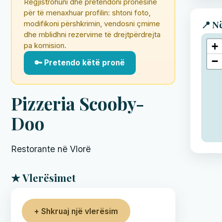
Regjistrohuni dhe pretendoni pronësinë
për të menaxhuar profilin: shtoni foto,
📍 N
modifikoni përshkrimin, vendosni çmime
dhe mblidhni rezervime të drejtpërdrejta
+
pa komision.
−
🔑 Pretendo këtë pronë
Pizzeria Scooby-
Doo
Restorante në Vlorë
★ Vlerësimet
+ Shkruaj një vlerësim