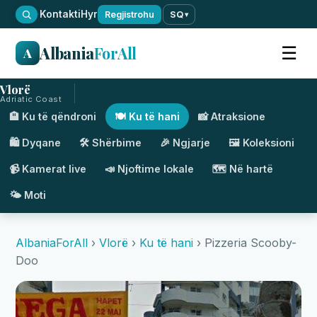
·
Kontakti
Hyr
Regjistrohu
SQ
▾
Albania
ForAll
☰
A
Vlorë
Adriatic Coast
🏨 Ku të qëndroni
🍽️ Ku të hani
📸 Atraksione
🛍️ Dyqane
🛠️ Shërbime
🎉 Ngjarje
🖼️ Koleksioni
📹 Kamerat live
📣 Njoftime lokale
🗺️ Në hartë
🌤️ Moti
AlbaniaForAll
›
Vlorë
›
Ku të hani
› Pizzeria Scooby-
Doo