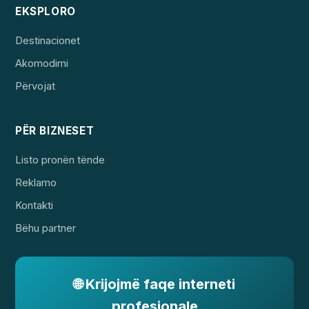
EKSPLORO
Destinacionet
Akomodimi
Përvojat
PËR BIZNESET
Listo pronën tënde
Reklamo
Kontakti
Bëhu partner
🌐 Krijojmë faqe interneti
profesionale