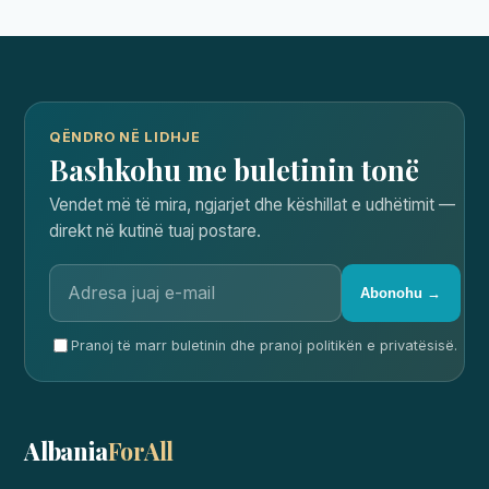
QËNDRO NË LIDHJE
Bashkohu me buletinin tonë
Vendet më të mira, ngjarjet dhe këshillat e udhëtimit —
direkt në kutinë tuaj postare.
Abonohu →
Pranoj të marr buletinin dhe pranoj politikën e privatësisë.
Albania
ForAll