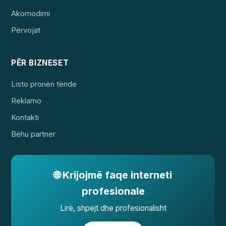
Akomodimi
Përvojat
PËR BIZNESET
Listo pronën tënde
Reklamo
Kontakti
Bëhu partner
🌐 Krijojmë faqe interneti
profesionale
Lirë, shpejt dhe profesionalisht