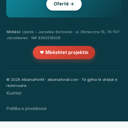
Ofertë →
Shitësi:
Ujarek – Jarosław Borowski · ul. Słoneczna 15, 76-107
Jarosławiec · NIP 8392518338
❤️ Mbështet projektin
© 2026 AlbaniaForAll · albaniaforall.com · Të gjitha të drejtat e
rezervuara. ·
Kushtet
·
Politika e privatësisë