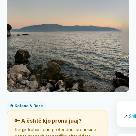
☕ Kafene & Bare
📍
Shi
🔑 A është kjo prona juaj?
Regjistrohuni dhe pretendoni pronësinë