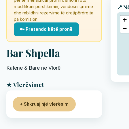
për të menaxhuar profilin: shtoni foto,
📍 N
modifikoni përshkrimin, vendosni çmime
dhe mblidhni rezervime të drejtpërdrejta
+
pa komision.
−
🔑 Pretendo këtë pronë
Bar Shpella
Kafene & Bare në Vlorë
★ Vlerësimet
+ Shkruaj një vlerësim