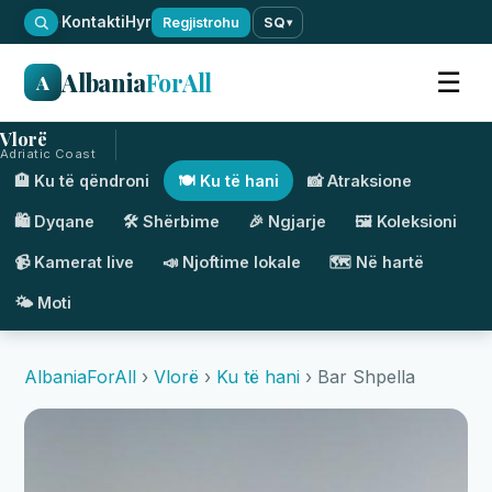
·
Kontakti
Hyr
Regjistrohu
SQ
▾
Albania
ForAll
☰
A
Vlorë
Adriatic Coast
🏨 Ku të qëndroni
🍽️ Ku të hani
📸 Atraksione
🛍️ Dyqane
🛠️ Shërbime
🎉 Ngjarje
🖼️ Koleksioni
📹 Kamerat live
📣 Njoftime lokale
🗺️ Në hartë
🌤️ Moti
AlbaniaForAll
›
Vlorë
›
Ku të hani
› Bar Shpella