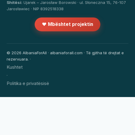
Shitësi:
Ujarek – Jarosław Borowski · ul. Słoneczna 15, 76-107
Jarosławiec · NIP 8392518338
❤️ Mbështet projektin
© 2026 AlbaniaForAll · albaniaforall.com · Të gjitha të drejtat e
rezervuara. ·
Kushtet
·
Politika e privatësisë