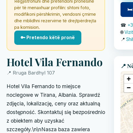
Regjistrohuni dhe pretendoni pronësinë
për të menaxhuar profilin: shtoni foto,
🛏
modifikoni përshkrimin, vendosni çmime
dhe mblidhni rezervime të drejtpërdrejta
☎
+3
pa komision.
🌐
Vizi
🔑 Pretendo këtë pronë
📍
Shi
Hotel Vila Fernando
📍 N
📍 Rruga Bardhyl 107
+
Hotel Vila Fernando to miejsce
−
noclegowe w Tirana, Albania. Sprawdź
zdjęcia, lokalizację, ceny oraz aktualną
dostępność. Skontaktuj się bezpośrednio
z obiektem aby uzyskać
szczegóły.\n\nNasza baza zawiera