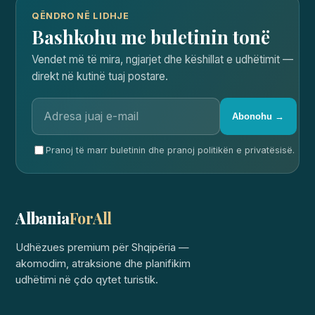
QËNDRO NË LIDHJE
Bashkohu me buletinin tonë
Vendet më të mira, ngjarjet dhe këshillat e udhëtimit —
direkt në kutinë tuaj postare.
Abonohu →
Pranoj të marr buletinin dhe pranoj politikën e privatësisë.
Albania
ForAll
Udhëzues premium për Shqipëria —
akomodim, atraksione dhe planifikim
udhëtimi në çdo qytet turistik.