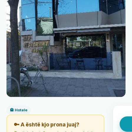
🏨 Hotele
🔑 A është kjo prona juaj?