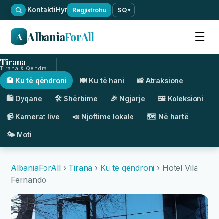
·
Kontakti
Hyr
Regjistrohu
SQ
▾
Albania
ForAll
☰
A
Tirana
Tirana & Qendra
🏨 Ku të qëndroni
🍽️ Ku të hani
📸 Atraksione
🛍️ Dyqane
🛠️ Shërbime
🎉 Ngjarje
🖼️ Koleksioni
📹 Kamerat live
📣 Njoftime lokale
🗺️ Në hartë
🌤️ Moti
AlbaniaForAll
›
Tirana
›
Ku të qëndroni
› Hotel Vila
Fernando