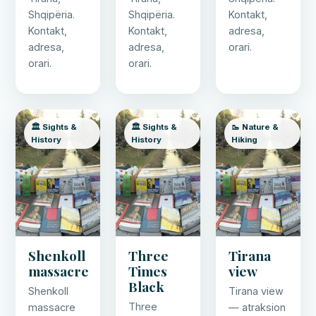
Shqipëria.
Shqipëria.
Kontakt,
Kontakt,
Kontakt,
adresa,
adresa,
adresa,
orari.
orari.
orari.
🏛️ Sights &
🏛️ Sights &
🥾 Nature &
History
History
Hiking
Shenkoll
Three
Tirana
massacre
Times
view
Black
Shenkoll
Tirana view
Three
massacre
— atraksion