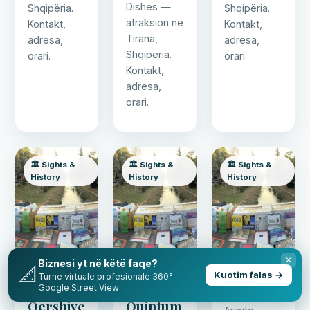
Dishës —
Shqipëria.
Shqipëria.
atraksion në
Kontakt,
Kontakt,
Tirana,
adresa,
adresa,
Shqipëria.
orari.
orari.
Kontakt,
adresa,
orari.
🏛️ Sights &
🏛️ Sights &
🏛️ Sights &
History
History
History
✕
Biznesi yt në këtë faqe?
📐
Kuotim falas →
Turne virtuale profesionale 360°
Shtegu i
Ad
Arinjtë
Google Street View
Qershive
Quintum