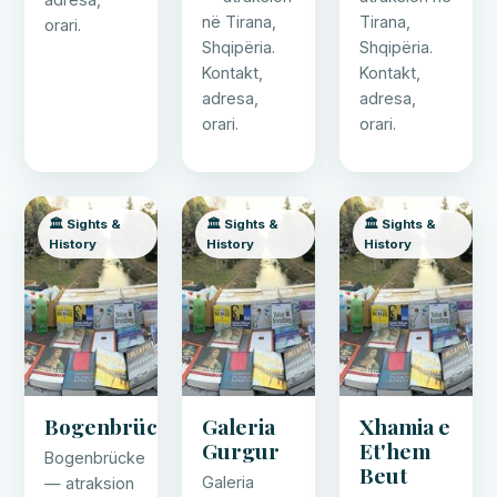
në Tirana,
Tirana,
orari.
Shqipëria.
Shqipëria.
Kontakt,
Kontakt,
adresa,
adresa,
orari.
orari.
🏛️ Sights &
🏛️ Sights &
🏛️ Sights &
History
History
History
Bogenbrücke
Galeria
Xhamia e
Gurgur
Et'hem
Bogenbrücke
Beut
Galeria
— atraksion