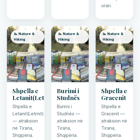
orari.
🥾 Nature &
🥾 Nature &
🥾 Nature &
Hiking
Hiking
Hiking
Shpella e
Burimi i
Shpella e
Letanit(Letmit)
Studnës
Gracenit
Shpella e
Burimi i
Shpella e
Letanit(Letmit)
Studnës —
Gracenit —
— atraksion
atraksion në
atraksion në
në Tirana,
Tirana,
Tirana,
Shqipëria.
Shqipëria.
Shqipëria.