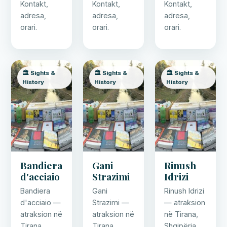
Kontakt,
Kontakt,
Kontakt,
adresa,
adresa,
adresa,
orari.
orari.
orari.
🏛️ Sights &
🏛️ Sights &
🏛️ Sights &
History
History
History
Bandiera
Gani
Rinush
d'acciaio
Strazimi
Idrizi
Bandiera
Gani
Rinush Idrizi
d'acciaio —
Strazimi —
— atraksion
atraksion në
atraksion në
në Tirana,
Tirana,
Tirana,
Shqipëria.