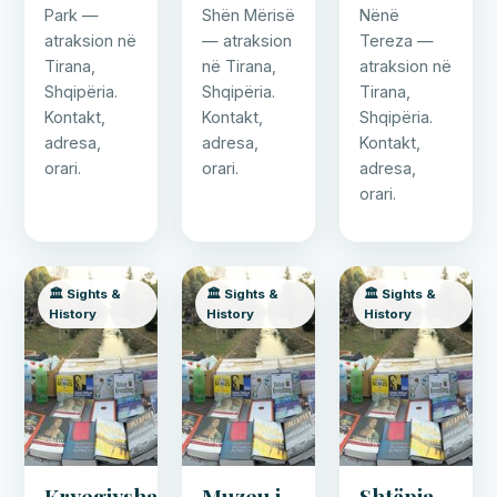
Park —
Shën Mërisë
Nënë
atraksion në
— atraksion
Tereza —
Tirana,
në Tirana,
atraksion në
Shqipëria.
Shqipëria.
Tirana,
Kontakt,
Kontakt,
Shqipëria.
adresa,
adresa,
Kontakt,
orari.
orari.
adresa,
orari.
🏛️ Sights &
🏛️ Sights &
🏛️ Sights &
History
History
History
Kryegjyshata
Muzeu i
Shtëpia