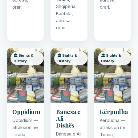
Shqipëria.
orari.
orari.
Kontakt,
adresa,
orari.
🏛️ Sights &
🏛️ Sights &
🏛️ Sights &
History
History
History
Oppidium
Banesa e
Kërpudha
Ali
Oppidium —
Kërpudha —
Dishës
atraksion në
atraksion në
Banesa e Ali
Tirana,
Tirana,