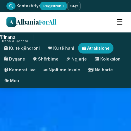
·
Kontakti
Hyr
Regjistrohu
SQ
▾
Albania
ForAll
☰
A
Tirana
Tirana & Qendra
🏨 Ku të qëndroni
🍽️ Ku të hani
📸 Atraksione
🛍️ Dyqane
🛠️ Shërbime
🎉 Ngjarje
🖼️ Koleksioni
📹 Kamerat live
📣 Njoftime lokale
🗺️ Në hartë
🌤️ Moti