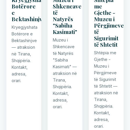
Botërore
Shkencave
me
e
të
Gjethe -
Bektashinjve
Natyrës
Muzeu i
"Sabiha
Përgjimeve
Kryegjyshata
Kasimati"
të
Botërore e
Sigurimit
Muzeu i
Bektashinjve
të Shtetit
Shkencave
— atraksion
Shtëpia me
të Natyrës
në Tirana,
Gjethe -
"Sabiha
Shqipëria.
Muzeu i
Kasimati" —
Kontakt,
Përgjimeve
atraksion në
adresa,
të Sigurimit
Tirana,
orari.
të Shtetit —
Shqipëria.
atraksion në
Kontakt,
Tirana,
adresa,
Shqipëria.
orari.
Kontakt,
adresa,
orari.