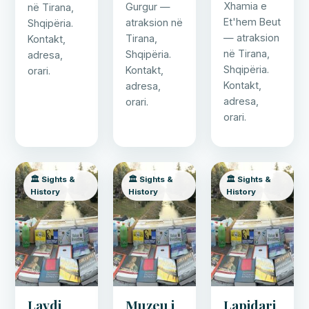
Xhamia e
Gurgur —
në Tirana,
Et'hem Beut
atraksion në
Shqipëria.
— atraksion
Tirana,
Kontakt,
në Tirana,
Shqipëria.
adresa,
Shqipëria.
Kontakt,
orari.
Kontakt,
adresa,
adresa,
orari.
orari.
🏛️ Sights &
🏛️ Sights &
🏛️ Sights &
History
History
History
Lavdi
Muzeu i
Lapidari