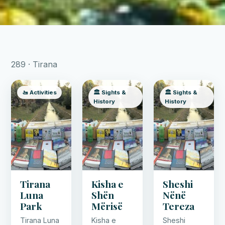
289 · Tirana
🚤 Activities
🏛️ Sights &
🏛️ Sights &
History
History
Tirana
Kisha e
Sheshi
Luna
Shën
Nënë
Park
Mërisë
Tereza
Tirana Luna
Kisha e
Sheshi