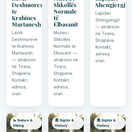
Deshmoreve
Shkollës
Shengjergjit
te
Normale
Lapidari
Krahines
të
Shengjergjit
Martanesh
Elbasanit
— atraksion
Lavdi
Muzeu i
në Tirana,
Deshmoreve
Shkollës
Shqipëria.
te Krahines
Normale të
Kontakt,
Martanesh
Elbasanit —
adresa,
— atraksion
atraksion në
orari.
në Tirana,
Tirana,
Shqipëria.
Shqipëria.
Kontakt,
Kontakt,
adresa,
adresa,
orari.
orari.
🥾 Nature &
🏛️ Sights &
🏛️ Sights &
Hiking
History
History