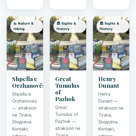
🥾 Nature &
🏛️ Sights &
🏛️ Sights &
Hiking
History
History
Shpella e
Great
Henry
Orzhanovës
Tumulus
Dunant
of
Shpella e
Henry
Pazhok
Orzhanovës
Dunant —
Great
— atraksion
atraksion në
Tumulus of
në Tirana,
Tirana,
Pazhok —
Shqipëria.
Shqipëria.
atraksion në
Kontakt,
Kontakt,
Tirana,
adresa,
adresa,