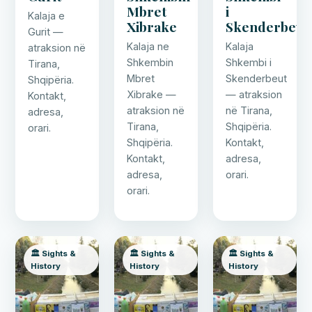
Mbret
i
Kalaja e
Xibrake
Skenderbeut
Gurit —
Kalaja ne
Kalaja
atraksion në
Shkembin
Shkembi i
Tirana,
Mbret
Skenderbeut
Shqipëria.
Xibrake —
— atraksion
Kontakt,
atraksion në
në Tirana,
adresa,
Tirana,
Shqipëria.
orari.
Shqipëria.
Kontakt,
Kontakt,
adresa,
adresa,
orari.
orari.
🏛️ Sights &
🏛️ Sights &
🏛️ Sights &
History
History
History