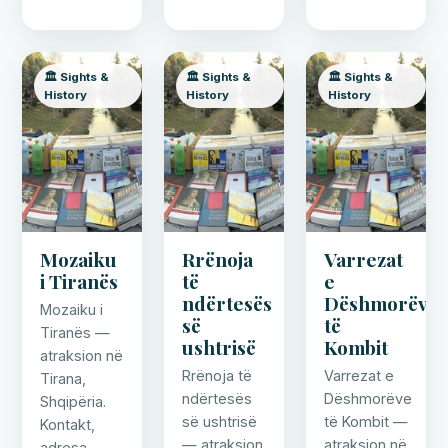
🏛️ Sights &
🏛️ Sights &
🏛️ Sights &
History
History
History
Mozaiku
Rrënoja
Varrezat
i Tiranës
të
e
ndërtesës
Dëshmorëve
Mozaiku i
së
të
Tiranës —
ushtrisë
Kombit
atraksion në
Rrënoja të
Varrezat e
Tirana,
ndërtesës
Dëshmorëve
Shqipëria.
së ushtrisë
të Kombit —
Kontakt,
— atraksion
atraksion në
adresa,