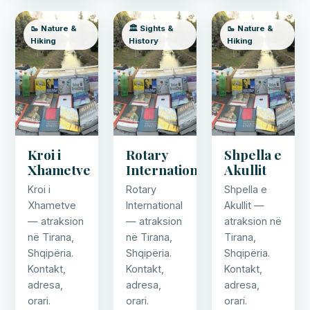
🥾 Nature &
🏛️ Sights &
🥾 Nature &
Hiking
History
Hiking
Kroi i
Rotary
Shpella e
Xhametve
International
Akullit
Kroi i
Rotary
Shpella e
Xhametve
International
Akullit —
— atraksion
— atraksion
atraksion në
në Tirana,
në Tirana,
Tirana,
Shqipëria.
Shqipëria.
Shqipëria.
Kontakt,
Kontakt,
Kontakt,
adresa,
adresa,
adresa,
orari.
orari.
orari.