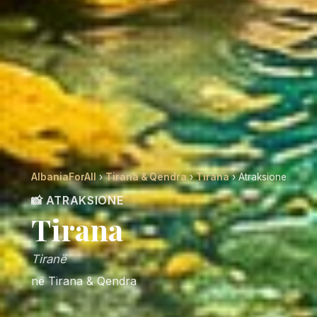
AlbaniaForAll
›
Tirana & Qendra
›
Tirana
› Atraksione
📸 ATRAKSIONE
Tirana
Tiranë
në Tirana & Qendra