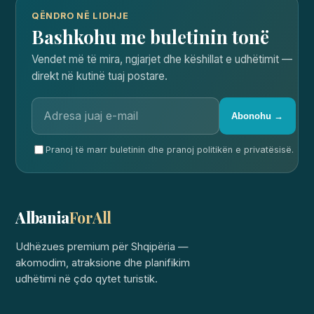
QËNDRO NË LIDHJE
Bashkohu me buletinin tonë
Vendet më të mira, ngjarjet dhe këshillat e udhëtimit —
direkt në kutinë tuaj postare.
Abonohu →
Pranoj të marr buletinin dhe pranoj politikën e privatësisë.
Albania
ForAll
Udhëzues premium për Shqipëria —
akomodim, atraksione dhe planifikim
udhëtimi në çdo qytet turistik.