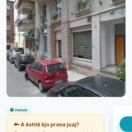
🏨 Hotele
🔑 A është kjo prona juaj?