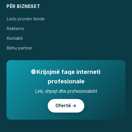
PËR BIZNESET
Listo pronën tënde
Reklamo
Kontakti
Bëhu partner
🌐 Krijojmë faqe interneti
profesionale
Lirë, shpejt dhe profesionalisht
Ofertë →