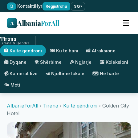
·
Kontakti
Hyr
Regjistrohu
SQ
▾
Albania
ForAll
☰
A
Tirana
Tirana & Qendra
🏨 Ku të qëndroni
🍽️ Ku të hani
📸 Atraksione
🛍️ Dyqane
🛠️ Shërbime
🎉 Ngjarje
🖼️ Koleksioni
📹 Kamerat live
📣 Njoftime lokale
🗺️ Në hartë
🌤️ Moti
AlbaniaForAll
›
Tirana
›
Ku të qëndroni
› Golden City
Hotel