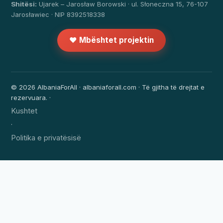
Shitësi:
Ujarek – Jarosław Borowski · ul. Słoneczna 15, 76-107
Jarosławiec · NIP 8392518338
❤️ Mbështet projektin
© 2026 AlbaniaForAll · albaniaforall.com · Të gjitha të drejtat e
rezervuara. ·
Kushtet
·
Politika e privatësisë