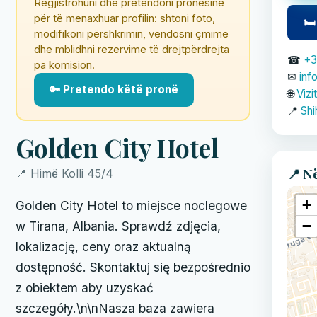
Regjistrohuni dhe pretendoni pronësinë
për të menaxhuar profilin: shtoni foto,
🛏
modifikoni përshkrimin, vendosni çmime
dhe mblidhni rezervime të drejtpërdrejta
☎
+3
pa komision.
✉
inf
🔑 Pretendo këtë pronë
🌐
Vizi
📍
Shi
Golden City Hotel
📍 N
📍 Himë Kolli 45/4
+
Golden City Hotel to miejsce noclegowe
−
w Tirana, Albania. Sprawdź zdjęcia,
lokalizację, ceny oraz aktualną
dostępność. Skontaktuj się bezpośrednio
z obiektem aby uzyskać
szczegóły.\n\nNasza baza zawiera