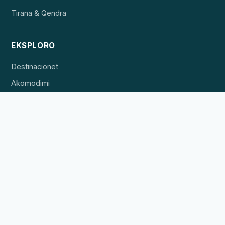
Tirana & Qendra
EKSPLORO
Destinacionet
Akomodimi
Përvojat
PËR BIZNESET
Listo pronën tënde
Reklamo
Kontakti
Bëhu partner