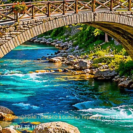
AlbaniaForAll
›
UNESCO & Culture
›
Tepelenë
› Ku të hani
🍽️ KU TË HANI