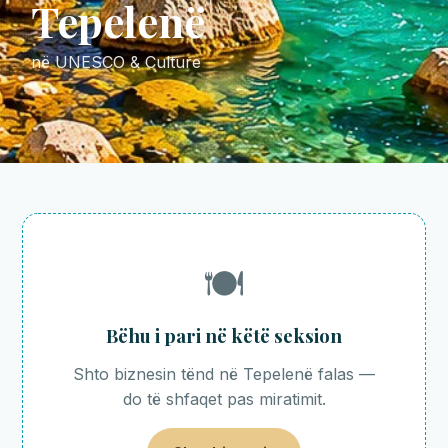
Tepelenë
në UNESCO & Culture
🍽️
Bëhu i pari në këtë seksion
Shto biznesin tënd në Tepelenë falas —
do të shfaqet pas miratimit.