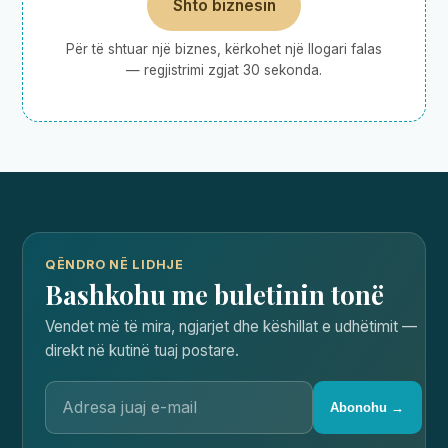
Shto biznesin
Për të shtuar një biznes, kërkohet një llogari falas
— regjistrimi zgjat 30 sekonda.
QËNDRO NË LIDHJE
Bashkohu me buletinin tonë
Vendet më të mira, ngjarjet dhe këshillat e udhëtimit —
direkt në kutinë tuaj postare.
Abonohu →