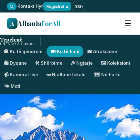
·
Kontakti
Hyr
Regjistrohu
SQ
▾
Albania
ForAll
☰
A
Tepelenë
UNESCO & Culture
🏨 Ku të qëndroni
🍽️ Ku të hani
📸 Atraksione
🛍️ Dyqane
🛠️ Shërbime
🎉 Ngjarje
🖼️ Koleksioni
📹 Kamerat live
📣 Njoftime lokale
🗺️ Në hartë
🌤️ Moti