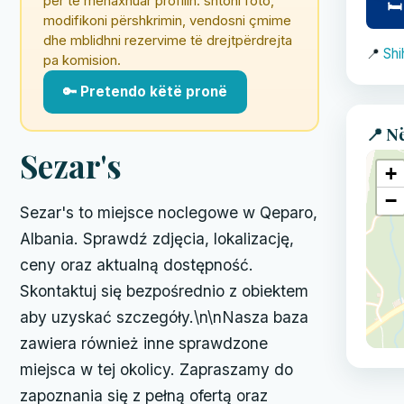
për të menaxhuar profilin: shtoni foto,
🛏
modifikoni përshkrimin, vendosni çmime
dhe mblidhni rezervime të drejtpërdrejta
📍
Shi
pa komision.
🔑 Pretendo këtë pronë
📍 N
Sezar's
+
−
Sezar's to miejsce noclegowe w Qeparo,
Albania. Sprawdź zdjęcia, lokalizację,
ceny oraz aktualną dostępność.
Skontaktuj się bezpośrednio z obiektem
aby uzyskać szczegóły.\n\nNasza baza
zawiera również inne sprawdzone
miejsca w tej okolicy. Zapraszamy do
zapoznania się z pełną ofertą oraz