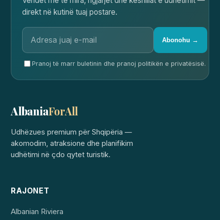
Vendet më të mira, ngjarjet dhe këshillat e udhëtimit —
direkt në kutinë tuaj postare.
Abonohu →
Pranoj të marr buletinin dhe pranoj politikën e privatësisë.
Albania
ForAll
Udhëzues premium për Shqipëria —
akomodim, atraksione dhe planifikim
udhëtimi në çdo qytet turistik.
RAJONET
Albanian Riviera