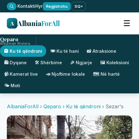
·
Kontakti
Hyr
Regjistrohu
SQ
▾
Albania
ForAll
☰
A
Qeparo
Albanian Riviera
🏨 Ku të qëndroni
🍽️ Ku të hani
📸 Atraksione
🛍️ Dyqane
🛠️ Shërbime
🎉 Ngjarje
🖼️ Koleksioni
📹 Kamerat live
📣 Njoftime lokale
🗺️ Në hartë
🌤️ Moti
AlbaniaForAll
›
Qeparo
›
Ku të qëndroni
› Sezar's