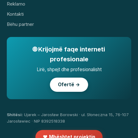
Reklamo
Kontakti
Bëhu partner
🌐 Krijojmë faqe interneti
profesionale
Lirë, shpejt dhe profesionalisht
Ofertë →
Shitësi:
Ujarek – Jarosław Borowski · ul. Słoneczna 15, 76-107
Jarosławiec · NIP 8392518338
❤️ Mbështet projektin