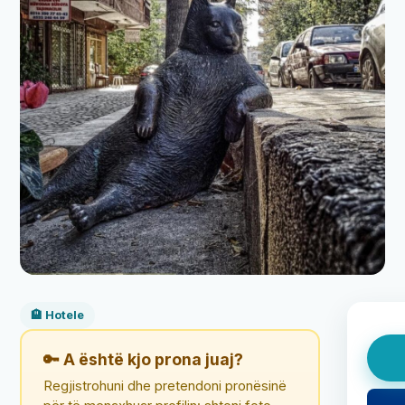
🏨 Hotele
🔑 A është kjo prona juaj?
Regjistrohuni dhe pretendoni pronësinë