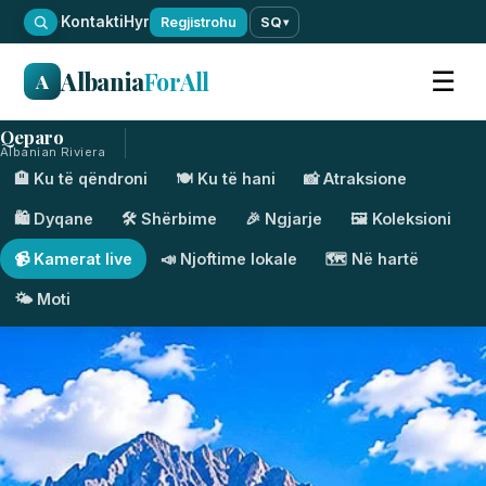
·
Kontakti
Hyr
Regjistrohu
SQ
▾
Albania
ForAll
☰
A
Qeparo
Albanian Riviera
🏨 Ku të qëndroni
🍽️ Ku të hani
📸 Atraksione
🛍️ Dyqane
🛠️ Shërbime
🎉 Ngjarje
🖼️ Koleksioni
📹 Kamerat live
📣 Njoftime lokale
🗺️ Në hartë
🌤️ Moti