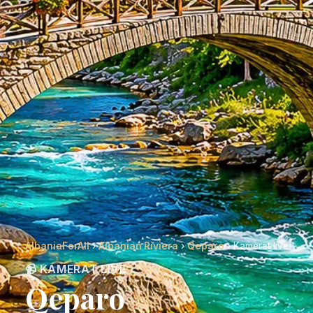
AlbaniaForAll
›
Albanian Riviera
›
Qeparo
› Kamerat live
📹 KAMERAT LIVE
Qeparo