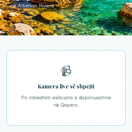
në Albanian Riviera
📹
Kamera live së shpejti
Po mbledhim webcams e disponueshme
në Qeparo.