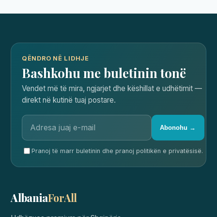
QËNDRO NË LIDHJE
Bashkohu me buletinin tonë
Vendet më të mira, ngjarjet dhe këshillat e udhëtimit —
direkt në kutinë tuaj postare.
Abonohu →
Pranoj të marr buletinin dhe pranoj politikën e privatësisë.
Albania
ForAll