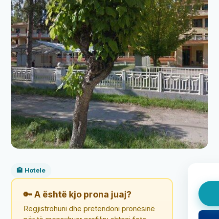
🏨 Hotele
🔑 A është kjo prona juaj?
Regjistrohuni dhe pretendoni pronësinë