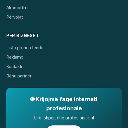
Akomodimi
Përvojat
PËR BIZNESET
Listo pronën tënde
Reklamo
Kontakti
Bëhu partner
🌐 Krijojmë faqe interneti
profesionale
Lirë, shpejt dhe profesionalisht