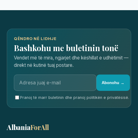
QËNDRO NË LIDHJE
Bashkohu me buletinin tonë
Vendet më të mira, ngjarjet dhe këshillat e udhëtimit —
direkt në kutinë tuaj postare.
Abonohu →
Pranoj të marr buletinin dhe pranoj politikën e privatësisë.
Albania
ForAll