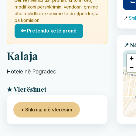
për të menaxhuar profilin: shtoni foto,
🛏
modifikoni përshkrimin, vendosni çmime
dhe mblidhni rezervime të drejtpërdrejta
📍
Shi
pa komision.
🔑 Pretendo këtë pronë
📍 N
Kalaja
+
−
Hotele në Pogradec
★ Vlerësimet
+ Shkruaj një vlerësim