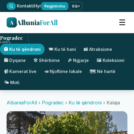
·
Kontakti
Hyr
Regjistrohu
SQ
▾
Albania
ForAll
☰
A
Pogradec
Lakes
🏨 Ku të qëndroni
🍽️ Ku të hani
📸 Atraksione
🛍️ Dyqane
🛠️ Shërbime
🎉 Ngjarje
🖼️ Koleksioni
📹 Kamerat live
📣 Njoftime lokale
🗺️ Në hartë
🌤️ Moti
AlbaniaForAll
›
Pogradec
›
Ku të qëndroni
› Kalaja