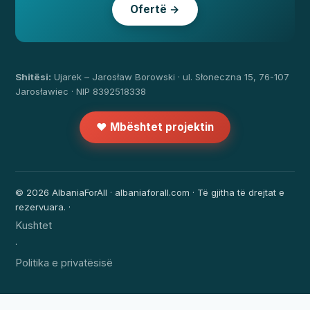
Ofertë →
Shitësi:
Ujarek – Jarosław Borowski · ul. Słoneczna 15, 76-107
Jarosławiec · NIP 8392518338
❤️ Mbështet projektin
© 2026 AlbaniaForAll · albaniaforall.com · Të gjitha të drejtat e
rezervuara. ·
Kushtet
·
Politika e privatësisë