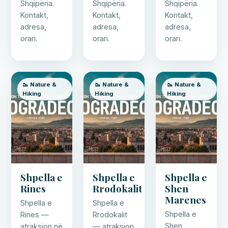
Shqipëria.
Shqipëria.
Shqipëria.
Kontakt,
Kontakt,
Kontakt,
adresa,
adresa,
adresa,
orari.
orari.
orari.
🥾 Nature &
🥾 Nature &
🥾 Nature &
Hiking
Hiking
Hiking
Shpella e
Shpella e
Shpella e
Rines
Rrodokalit
Shen
Marenes
Shpella e
Shpella e
Shpella e
Rines —
Rrodokalit
Shen
atraksion në
— atraksion