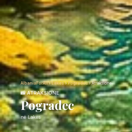
AlbaniaForAll
›
Lakes
›
Pogradec
› Atraksione
📸 ATRAKSIONE
Pogradec
në Lakes