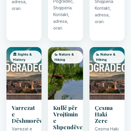
Pogradec,
Shqipëria.
adresa,
Shqipëria.
Kontakt,
orari.
Kontakt,
adresa,
adresa,
orari.
orari.
🏛️ Sights &
🥾 Nature &
🥾 Nature &
History
Hiking
Hiking
Varrezat
Kullë për
Çesma
e
Vrojtimin
Haki
Dëshmorëve
e
Zere
Shpendëve
Varrezat e
Çesma Haki