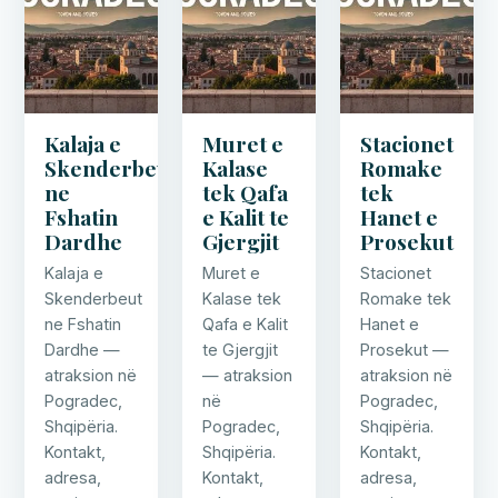
Kalaja e
Muret e
Stacionet
Skenderbeut
Kalase
Romake
ne
tek Qafa
tek
Fshatin
e Kalit te
Hanet e
Dardhe
Gjergjit
Prosekut
Kalaja e
Muret e
Stacionet
Skenderbeut
Kalase tek
Romake tek
ne Fshatin
Qafa e Kalit
Hanet e
Dardhe —
te Gjergjit
Prosekut —
atraksion në
— atraksion
atraksion në
Pogradec,
në
Pogradec,
Shqipëria.
Pogradec,
Shqipëria.
Kontakt,
Shqipëria.
Kontakt,
adresa,
Kontakt,
adresa,