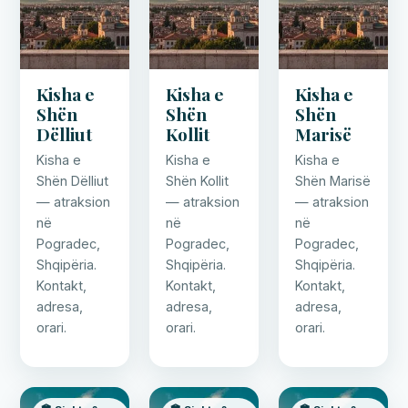
Kisha e
Kisha e
Kisha e
Shën
Shën
Shën
Dëlliut
Kollit
Marisë
Kisha e
Kisha e
Kisha e
Shën Dëlliut
Shën Kollit
Shën Marisë
— atraksion
— atraksion
— atraksion
në
në
në
Pogradec,
Pogradec,
Pogradec,
Shqipëria.
Shqipëria.
Shqipëria.
Kontakt,
Kontakt,
Kontakt,
adresa,
adresa,
adresa,
orari.
orari.
orari.