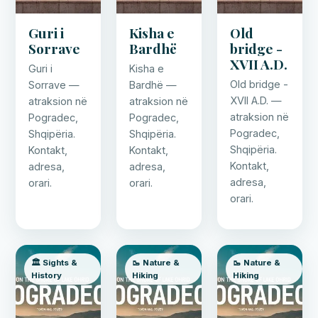
Guri i
Kisha e
Old
Sorrave
Bardhë
bridge -
XVII A.D.
Guri i
Kisha e
Old bridge -
Sorrave —
Bardhë —
XVII A.D. —
atraksion në
atraksion në
atraksion në
Pogradec,
Pogradec,
Pogradec,
Shqipëria.
Shqipëria.
Shqipëria.
Kontakt,
Kontakt,
Kontakt,
adresa,
adresa,
adresa,
orari.
orari.
orari.
🏛️ Sights &
🥾 Nature &
🥾 Nature &
History
Hiking
Hiking