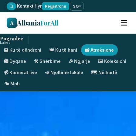
·
Kontakti
Hyr
Regjistrohu
SQ
▾
Albania
ForAll
☰
A
Pogradec
Lakes
🏨 Ku të qëndroni
🍽️ Ku të hani
📸 Atraksione
🛍️ Dyqane
🛠️ Shërbime
🎉 Ngjarje
🖼️ Koleksioni
📹 Kamerat live
📣 Njoftime lokale
🗺️ Në hartë
🌤️ Moti