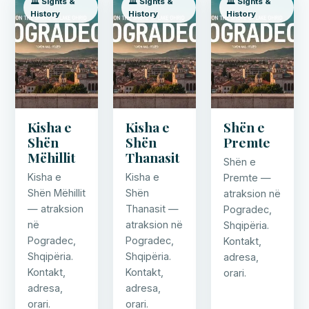
🏛️ Sights &
🏛️ Sights &
🏛️ Sights &
History
History
History
Kisha e
Kisha e
Shën e
Shën
Shën
Premte
Mëhillit
Thanasit
Shën e
Kisha e
Kisha e
Premte —
Shën Mëhillit
Shën
atraksion në
— atraksion
Thanasit —
Pogradec,
në
atraksion në
Shqipëria.
Pogradec,
Pogradec,
Kontakt,
Shqipëria.
Shqipëria.
adresa,
Kontakt,
Kontakt,
orari.
adresa,
adresa,
orari.
orari.