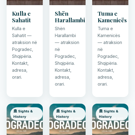
Kulla e
Shën
Tuma e
Sahatit
Harallambi
Kamenicës
Kulla e
Shën
Tuma e
Sahatit —
Harallambi
Kamenicës
atraksion në
— atraksion
— atraksion
Pogradec,
në
në
Shqipëria.
Pogradec,
Pogradec,
Kontakt,
Shqipëria.
Shqipëria.
adresa,
Kontakt,
Kontakt,
orari.
adresa,
adresa,
orari.
orari.
🏛️ Sights &
🏛️ Sights &
🏛️ Sights &
History
History
History