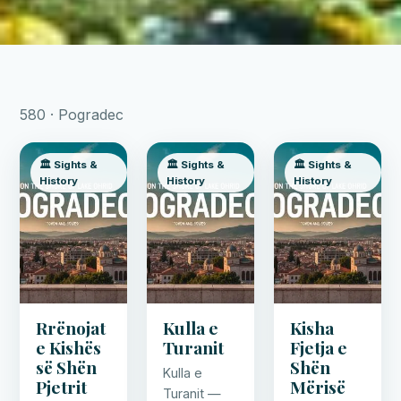
580 · Pogradec
🏛️ Sights &
🏛️ Sights &
🏛️ Sights &
History
History
History
Rrënojat
Kulla e
Kisha
e Kishës
Turanit
Fjetja e
së Shën
Shën
Kulla e
Pjetrit
Mërisë
Turanit —