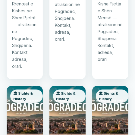
Rrënojat e
Kisha Fjetja
atraksion në
Kishës së
e Shën
Pogradec,
Shën Pjetrit
Mërisë —
Shqipëria.
— atraksion
atraksion në
Kontakt,
në
Pogradec,
adresa,
Pogradec,
Shqipëria.
orari.
Shqipëria.
Kontakt,
Kontakt,
adresa,
adresa,
orari.
orari.
🏛️ Sights &
🏛️ Sights &
🏛️ Sights &
History
History
History