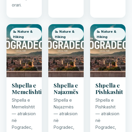
orari.
🥾 Nature &
🥾 Nature &
🥾 Nature &
Hiking
Hiking
Hiking
Shpella e
Shpella e
Shpella e
Memelishtit
Najazmës
Pishkashit
Shpella e
Shpella e
Shpella e
Memelishtit
Najazmës
Pishkashit
— atraksion
— atraksion
— atraksion
në
në
në
Pogradec,
Pogradec,
Pogradec,