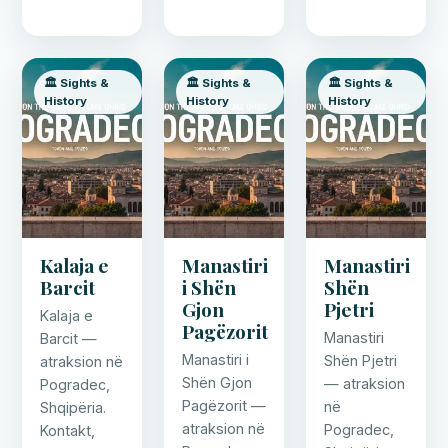
🏛️ Sights &
🏛️ Sights &
🏛️ Sights &
History
History
History
Kalaja e
Manastiri
Manastiri
Barcit
i Shën
Shën
Gjon
Pjetri
Kalaja e
Pagëzorit
Manastiri
Barcit —
Manastiri i
Shën Pjetri
atraksion në
Shën Gjon
— atraksion
Pogradec,
Pagëzorit —
në
Shqipëria.
atraksion në
Pogradec,
Kontakt,