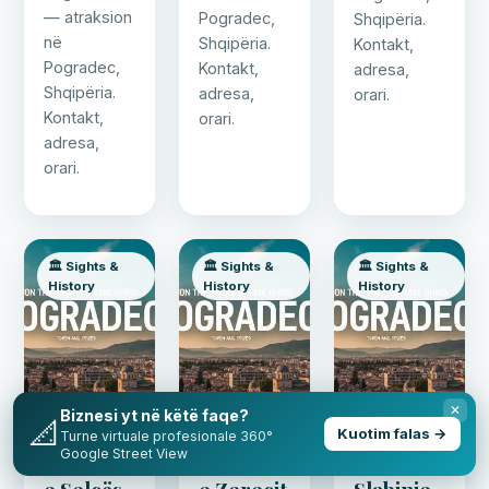
— atraksion
Pogradec,
Shqipëria.
në
Shqipëria.
Kontakt,
Pogradec,
Kontakt,
adresa,
Shqipëria.
adresa,
orari.
Kontakt,
orari.
adresa,
orari.
🏛️ Sights &
🏛️ Sights &
🏛️ Sights &
History
History
History
✕
Biznesi yt në këtë faqe?
📐
Kuotim falas →
Turne virtuale profesionale 360°
Google Street View
Gradishta
Gradishta
Gradishta