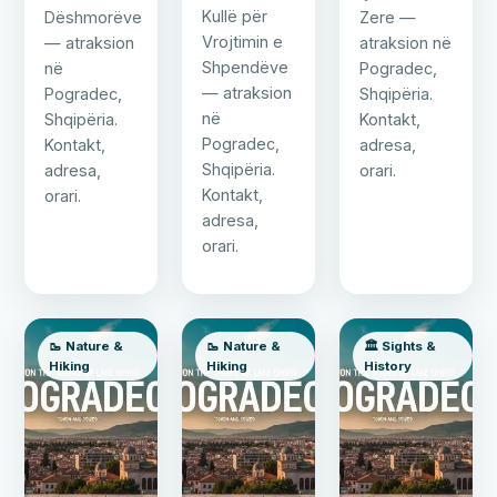
Kullë për
Dëshmorëve
Zere —
Vrojtimin e
— atraksion
atraksion në
Shpendëve
në
Pogradec,
— atraksion
Pogradec,
Shqipëria.
në
Shqipëria.
Kontakt,
Pogradec,
Kontakt,
adresa,
Shqipëria.
adresa,
orari.
Kontakt,
orari.
adresa,
orari.
🥾 Nature &
🥾 Nature &
🏛️ Sights &
Hiking
Hiking
History