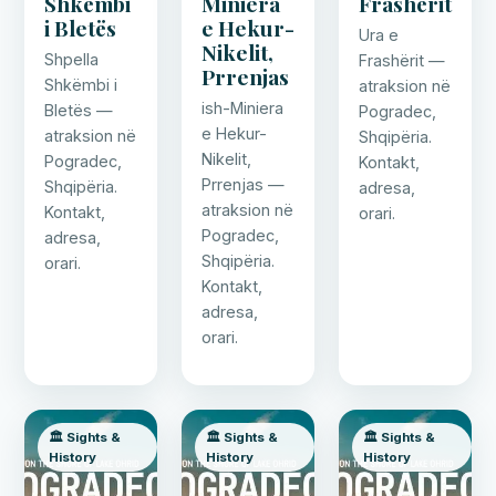
Shkëmbi
Miniera
Frashërit
i Bletës
e Hekur-
Ura e
Nikelit,
Shpella
Frashërit —
Prrenjas
Shkëmbi i
atraksion në
ish-Miniera
Bletës —
Pogradec,
e Hekur-
atraksion në
Shqipëria.
Nikelit,
Pogradec,
Kontakt,
Prrenjas —
Shqipëria.
adresa,
atraksion në
Kontakt,
orari.
Pogradec,
adresa,
Shqipëria.
orari.
Kontakt,
adresa,
orari.
🏛️ Sights &
🏛️ Sights &
🏛️ Sights &
History
History
History