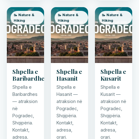
🥾 Nature &
🥾 Nature &
🥾 Nature &
Hiking
Hiking
Hiking
Shpella e
Shpella e
Shpella e
Baribardhes
Hasanit
Kusarit
Shpella e
Shpella e
Shpella e
Baribardhes
Hasanit —
Kusarit —
— atraksion
atraksion në
atraksion në
në
Pogradec,
Pogradec,
Pogradec,
Shqipëria.
Shqipëria.
Shqipëria.
Kontakt,
Kontakt,
Kontakt,
adresa,
adresa,
adresa,
orari.
orari.