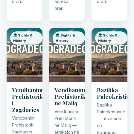
orari.
adresa,
orari.
orari.
🏛️ Sights &
🏛️ Sights &
🏛️ Sights &
History
History
History
Vendbanimi
Vendbanimi
Bazilika
Prehistorik
Prehistorik
Paleokristian
i
ne Maliq
Bazilika
Zagdaries
Vendbanimi
Paleokristiane
Vendbanimi
Prehistorik
— atraksion
Prehistorik i
ne Maliq —
në
Zagdaries
atraksion në
Pogradec,