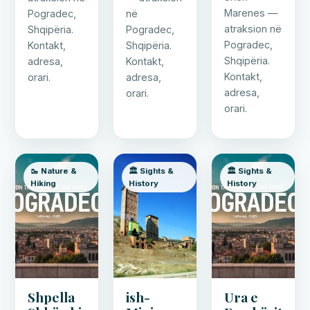
Marenes —
Pogradec,
në
atraksion në
Shqipëria.
Pogradec,
Pogradec,
Kontakt,
Shqipëria.
Shqipëria.
adresa,
Kontakt,
Kontakt,
orari.
adresa,
adresa,
orari.
orari.
🥾 Nature &
🏛️ Sights &
🏛️ Sights &
Hiking
History
History
Shpella
ish-
Ura e