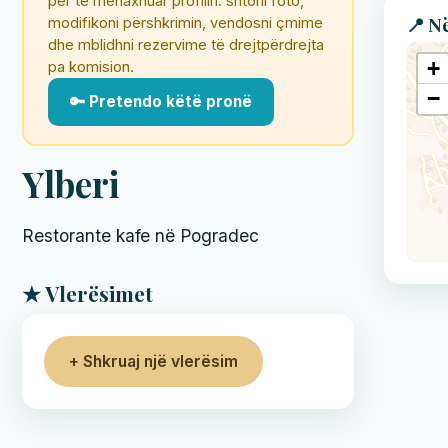
për të menaxhuar profilin: shtoni foto,
📍 N
modifikoni përshkrimin, vendosni çmime
dhe mblidhni rezervime të drejtpërdrejta
+
pa komision.
−
🔑 Pretendo këtë pronë
Ylberi
Restorante kafe në Pogradec
★ Vlerësimet
+ Shkruaj një vlerësim