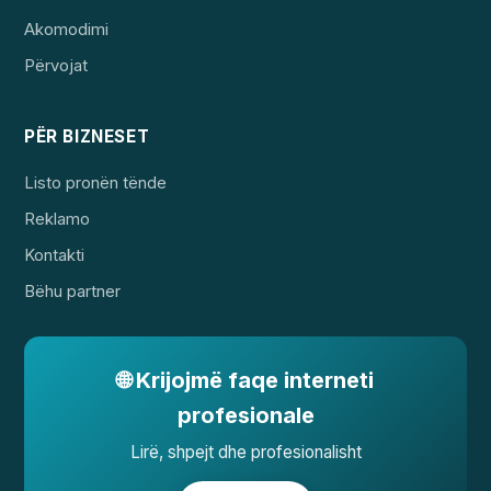
Akomodimi
Përvojat
PËR BIZNESET
Listo pronën tënde
Reklamo
Kontakti
Bëhu partner
🌐 Krijojmë faqe interneti
profesionale
Lirë, shpejt dhe profesionalisht