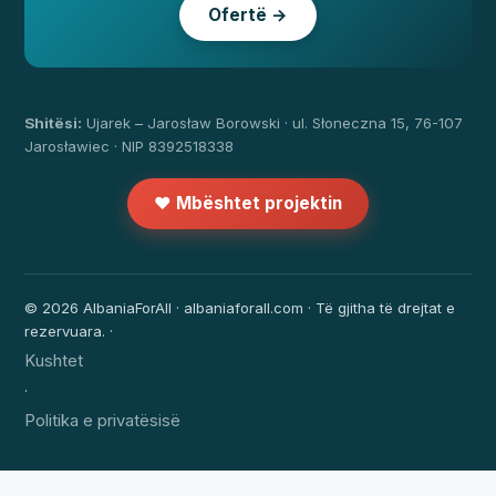
Ofertë →
Shitësi:
Ujarek – Jarosław Borowski · ul. Słoneczna 15, 76-107
Jarosławiec · NIP 8392518338
❤️ Mbështet projektin
© 2026 AlbaniaForAll · albaniaforall.com · Të gjitha të drejtat e
rezervuara. ·
Kushtet
·
Politika e privatësisë