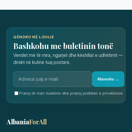
QËNDRO NË LIDHJE
Bashkohu me buletinin tonë
Vendet më të mira, ngjarjet dhe këshillat e udhëtimit —
direkt në kutinë tuaj postare.
Abonohu →
Pranoj të marr buletinin dhe pranoj politikën e privatësisë.
Albania
ForAll