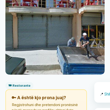
🍽️ Restorante
📍
Shi
🔑 A është kjo prona juaj?
Regjistrohuni dhe pretendoni pronësinë