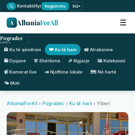
·
Kontakti
Hyr
Regjistrohu
SQ
▾
Albania
ForAll
☰
A
Pogradec
Lakes
🏨 Ku të qëndroni
🍽️ Ku të hani
📸 Atraksione
🛍️ Dyqane
🛠️ Shërbime
🎉 Ngjarje
🖼️ Koleksioni
📹 Kamerat live
📣 Njoftime lokale
🗺️ Në hartë
🌤️ Moti
AlbaniaForAll
›
Pogradec
›
Ku të hani
› Ylberi