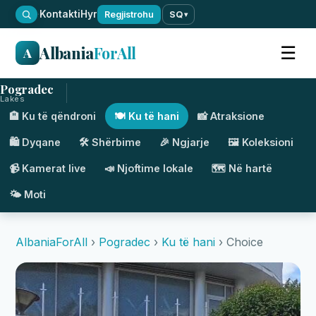
·
Kontakti
Hyr
Regjistrohu
SQ
▾
Albania
ForAll
☰
A
Pogradec
Lakes
🏨 Ku të qëndroni
🍽️ Ku të hani
📸 Atraksione
🛍️ Dyqane
🛠️ Shërbime
🎉 Ngjarje
🖼️ Koleksioni
📹 Kamerat live
📣 Njoftime lokale
🗺️ Në hartë
🌤️ Moti
AlbaniaForAll
›
Pogradec
›
Ku të hani
› Choice