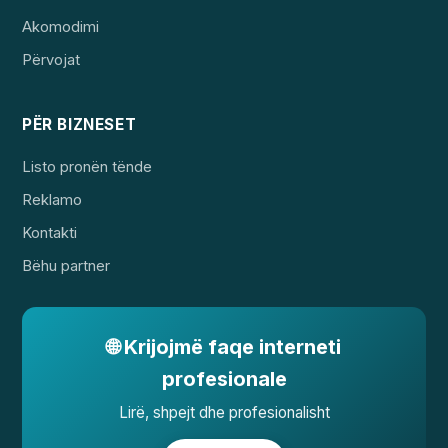
Akomodimi
Përvojat
PËR BIZNESET
Listo pronën tënde
Reklamo
Kontakti
Bëhu partner
🌐 Krijojmë faqe interneti
profesionale
Lirë, shpejt dhe profesionalisht