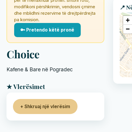
për të menaxhuar profilin: shtoni foto,
📍 N
modifikoni përshkrimin, vendosni çmime
dhe mblidhni rezervime të drejtpërdrejta
+
pa komision.
−
🔑 Pretendo këtë pronë
Choice
Kafene & Bare në Pogradec
★ Vlerësimet
+ Shkruaj një vlerësim