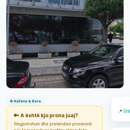
☕ Kafene & Bare
📍
Shi
🔑 A është kjo prona juaj?
Regjistrohuni dhe pretendoni pronësinë