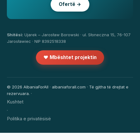
Ofertë →
Shitësi:
Ujarek – Jarosław Borowski · ul. Słoneczna 15, 76-107
Jarosławiec · NIP 8392518338
❤️ Mbështet projektin
© 2026 AlbaniaForAll · albaniaforall.com · Të gjitha të drejtat e
rezervuara. ·
Kushtet
·
Politika e privatësisë