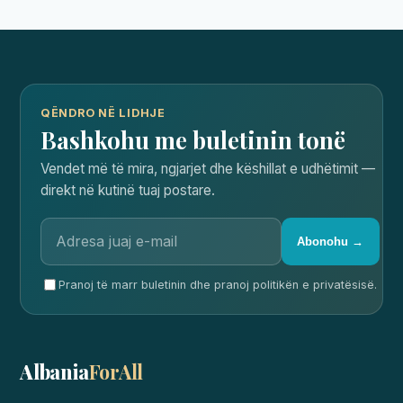
QËNDRO NË LIDHJE
Bashkohu me buletinin tonë
Vendet më të mira, ngjarjet dhe këshillat e udhëtimit —
direkt në kutinë tuaj postare.
Abonohu →
Pranoj të marr buletinin dhe pranoj politikën e privatësisë.
Albania
ForAll