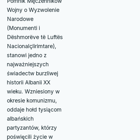
Pomnik Męczenników
Wojny o Wyzwolenie
Narodowe
(Monumenti i
Dëshmorëve të Luftës
Nacionalçlirimtare),
stanowi jedno z
najważniejszych
świadectw burzliwej
historii Albanii XX
wieku. Wzniesiony w
okresie komunizmu,
oddaje hołd tysiącom
albańskich
partyzantów, którzy
poświęcili życie w