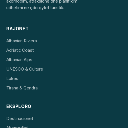
akomodim, atraksione dhe planifikim
udhëtimi në çdo qytet turistik.
RAJONET
Albanian Riviera
Adriatic Coast
Albanian Alps
UNESCO & Culture
Lakes
Tirana & Qendra
EKSPLORO
Destinacionet