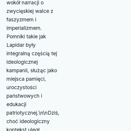
wokół narracji o
zwycięskiej walce z
faszyzmem i
imperializmem.
Pomniki takie jak
Lapidar były
integralną częścią tej
ideologicznej
kampanii, służąc jako
miejsca pamięci,
uroczystości
państwowych i
edukacji
patriotycznej.\n\nDziś,
choć ideologiczny
kontekst uległ