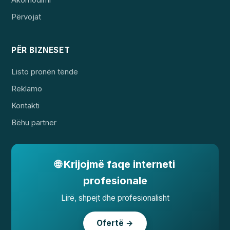
Akomodimi
Përvojat
PËR BIZNESET
Listo pronën tënde
Reklamo
Kontakti
Bëhu partner
🌐 Krijojmë faqe interneti
profesionale
Lirë, shpejt dhe profesionalisht
Ofertë →