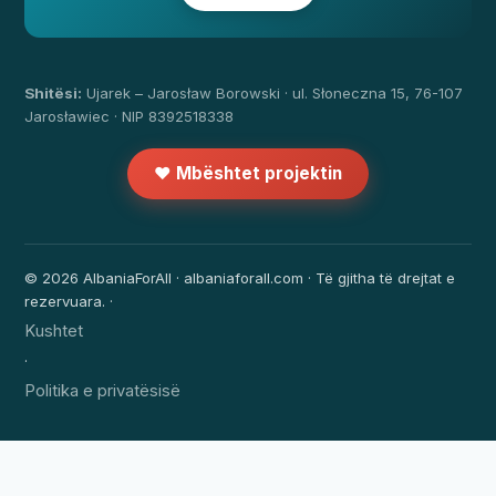
Shitësi:
Ujarek – Jarosław Borowski · ul. Słoneczna 15, 76-107
Jarosławiec · NIP 8392518338
❤️ Mbështet projektin
© 2026 AlbaniaForAll · albaniaforall.com · Të gjitha të drejtat e
rezervuara. ·
Kushtet
·
Politika e privatësisë