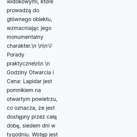
widokowymi, które
prowadzą do
głównego obiektu,
wzmacniając jego
monumentalny
charakter.\n \n\n💡
Porady
praktyczne\n\n \n
Godziny Otwarcia i
Cena: Lapidar jest
pomnikiem na
otwartym powietrzu,
co oznacza, że jest
dostępny przez całą
dobę, siedem dni w
tygodniu. Wstęp jest