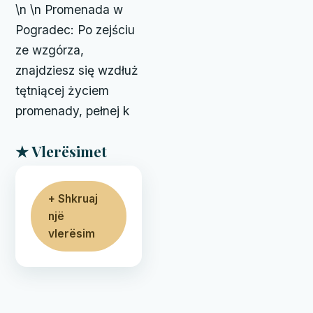
\n \n Promenada w
Pogradec: Po zejściu
ze wzgórza,
znajdziesz się wzdłuż
tętniącej życiem
promenady, pełnej k
★ Vlerësimet
+ Shkruaj
një
vlerësim