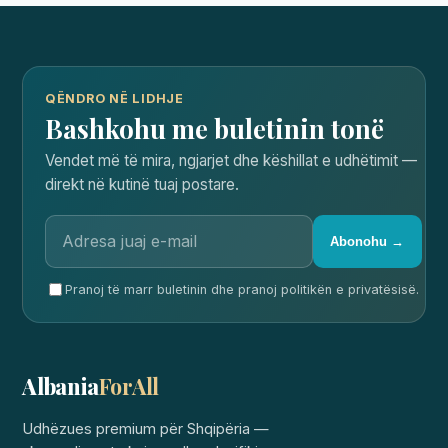
QËNDRO NË LIDHJE
Bashkohu me buletinin tonë
Vendet më të mira, ngjarjet dhe këshillat e udhëtimit —
direkt në kutinë tuaj postare.
Abonohu →
Pranoj të marr buletinin dhe pranoj politikën e privatësisë.
Albania
ForAll
Udhëzues premium për Shqipëria —