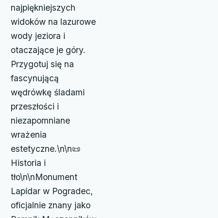
najpiękniejszych
widoków na lazurowe
wody jeziora i
otaczające je góry.
Przygotuj się na
fascynującą
wędrówkę śladami
przeszłości i
niezapomniane
wrażenia
estetyczne.\n\n📜
Historia i
tło\n\nMonument
Lapidar w Pogradec,
oficjalnie znany jako