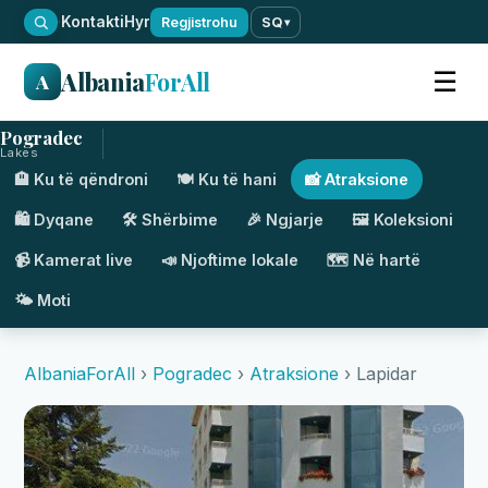
·
Kontakti
Hyr
Regjistrohu
SQ
▾
Albania
ForAll
☰
A
Pogradec
Lakes
🏨 Ku të qëndroni
🍽️ Ku të hani
📸 Atraksione
🛍️ Dyqane
🛠️ Shërbime
🎉 Ngjarje
🖼️ Koleksioni
📹 Kamerat live
📣 Njoftime lokale
🗺️ Në hartë
🌤️ Moti
AlbaniaForAll
›
Pogradec
›
Atraksione
› Lapidar