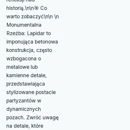
historią.\n\n🎯 Co
warto zobaczyć\n\n \n
Monumentalna
Rzeźba: Lapidar to
imponująca betonowa
konstrukcja, często
wzbogacona o
metalowe lub
kamienne detale,
przedstawiająca
stylizowane postacie
partyzantów w
dynamicznych
pozach. Zwróć uwagę
na detale, które