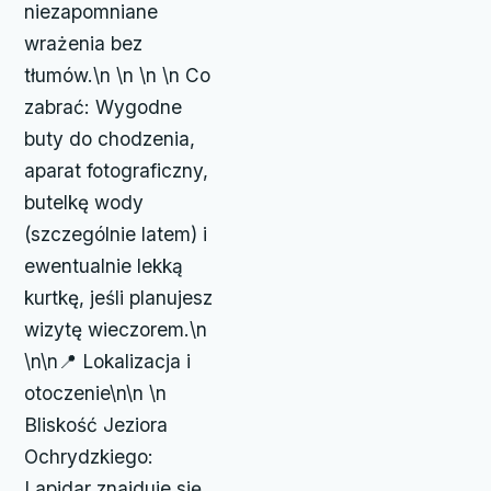
niezapomniane
wrażenia bez
tłumów.\n \n \n \n Co
zabrać: Wygodne
buty do chodzenia,
aparat fotograficzny,
butelkę wody
(szczególnie latem) i
ewentualnie lekką
kurtkę, jeśli planujesz
wizytę wieczorem.\n
\n\n📍 Lokalizacja i
otoczenie\n\n \n
Bliskość Jeziora
Ochrydzkiego:
Lapidar znajduje się