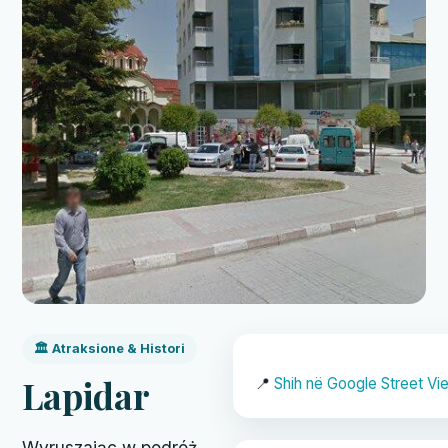
🏛️ Atraksione & Histori
Lapidar
📍
Shih në Google Street Vi
Wyruszając w podróż