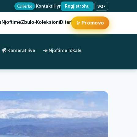
·
Kontakti
Hyr
Regjistrohu
Kërko
SQ
▾
e
Njoftime
Zbulo
Koleksioni
Ditari
✨
Promovo
▾
📹 Kamerat live
📣 Njoftime lokale