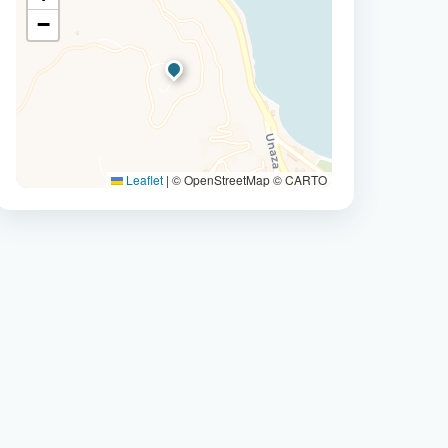
−
Leaflet
|
© OpenStreetMap © CARTO