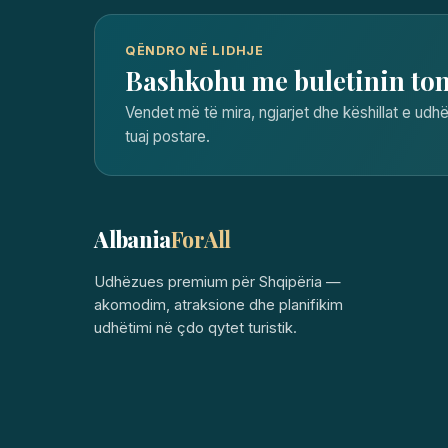
QËNDRO NË LIDHJE
Bashkohu me buletinin to
Vendet më të mira, ngjarjet dhe këshillat e udhë
tuaj postare.
Albania
ForAll
Udhëzues premium për Shqipëria —
akomodim, atraksione dhe planifikim
udhëtimi në çdo qytet turistik.