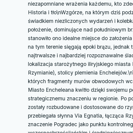
niezapomniane wrażenia każdemu, kto zdec
Historia i tło\nWzgórze, na którym dziś po
świadkiem niezliczonych wydarzeń i kolebką 
położenie, dominujące nad południowym br
stanowiło ono idealne miejsce do założenia
na tym terenie sięgają epoki brązu, jednak to
najtrwalsze i najbardziej rozpoznawalne śl
lokalizacja starożytnego iliryjskiego miasta
Rzymianie), stolicy plemienia Enchelejów.\n\
których fragmenty murów obwodowych wci
Miasto Encheleana kwitło dzięki swojemu 
strategicznemu znaczeniu w regionie. Po pod
zostały rozbudowane i dostosowane do rzy
przebiegała słynna Via Egnatia, łącząca 
znaczenie Pogradec jako punktu kontrolneg
wczesnochrześcijańskim i średniowiecznym,