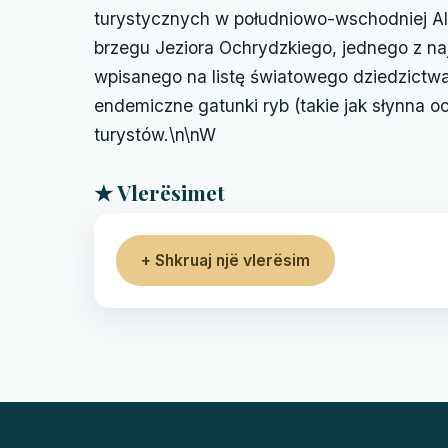
turystycznych w południowo-wschodniej Al
brzegu Jeziora Ochrydzkiego, jednego z naj
wpisanego na listę światowego dziedzictw
endemiczne gatunki ryb (takie jak słynna 
turystów.\n\nW
★ Vlerësimet
+ Shkruaj një vlerësim