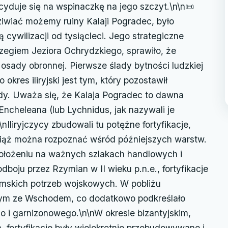
yduje się na wspinaczkę na jego szczyt.\n\n📜
dziwiać możemy ruiny Kalaji Pogradec, było
cywilizacji od tysiącleci. Jego strategiczne
zegiem Jeziora Ochrydzkiego, sprawiło, że
 osady obronnej. Pierwsze ślady bytności ludzkiej
 okres iliryjski jest tym, który pozostawił
ady. Uważa się, że Kalaja Pogradec to dawna
 Encheleana (lub Lychnidus, jak nazywali je
nIliryjczycy zbudowali tu potężne fortyfikacje,
ąż można rozpoznać wśród późniejszych warstw.
położeniu na ważnych szlakach handlowych i
boju przez Rzymian w II wieku p.n.e., fortyfikacje
mskich potrzeb wojskowych. W pobliżu
Rzym ze Wschodem, co dodatkowo podkreślało
o i garnizonowego.\n\nW okresie bizantyjskim,
 fortyfikacje były wielokrotnie przebudowywane i