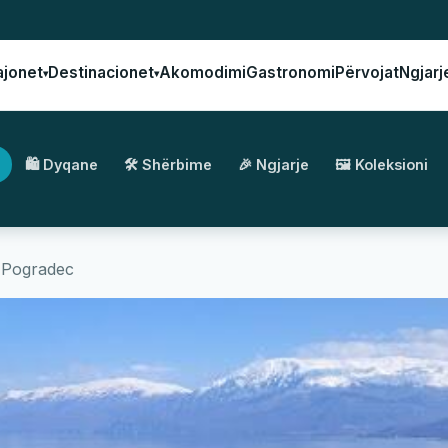
ajonet
Destinacionet
Akomodimi
Gastronomi
Përvojat
Ngjarj
▾
▾
🛍️ Dyqane
🛠️ Shërbime
🎉 Ngjarje
🖼️ Koleksioni
a Pogradec