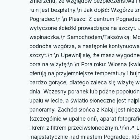
zmierzchu, ze względów bezpieczeństwa i 
ruin jest bezpłatny.\n Jak dojść: Wzgórze 
Pogradec.\n \n Pieszo: Z centrum Pogradec 
wytyczone ścieżki prowadzące na szczyt. 
wspinaczka.\n Samochodem/Taksówką: Mo
podnóża wzgórza, a następnie kontynuować
szczyt.\n \n Upewnij się, że masz wygodne 
pora na wizytę:\n \n Pora roku: Wiosna (kwi
oferują najprzyjemniejsze temperatury i bujn
bardzo gorące, dlatego zaleca się wizytę 
dnia: Wczesny poranek lub późne popołudni
upału w lecie, a światło słoneczne jest najp
panoramy. Zachód słońca z Kalaji jest nie
(szczególnie w upalne dni), aparat fotogra
i krem z filtrem przeciwsłonecznym.\n\n📍 L
majestatycznie nad miastem Pogradec, któ