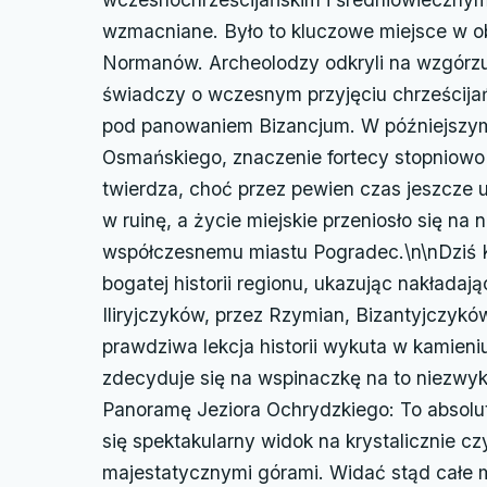
wzmacniane. Było to kluczowe miejsce w ob
Normanów. Archeolodzy odkryli na wzgórzu 
świadczy o wczesnym przyjęciu chrześcijań
pod panowaniem Bizancjum. W późniejszym
Osmańskiego, znaczenie fortecy stopniowo
twierdza, choć przez pewien czas jeszcze 
w ruinę, a życie miejskie przeniosło się na 
współczesnemu miastu Pogradec.\n\nDziś 
bogatej historii regionu, ukazując nakładają
Iliryjczyków, przez Rzymian, Bizantyjczykó
prawdziwa lekcja historii wykuta w kamieni
zdecyduje się na wspinaczkę na to niezwyk
Panoramę Jeziora Ochrydzkiego: To absolut
się spektakularny widok na krystalicznie 
majestatycznymi górami. Widać stąd całe 