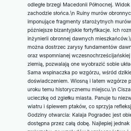
odległe brzegi Macedonii Północnej. Widok 
zachodzie słońca.\n Ruiny murów obronny
imponujące fragmenty starożytnych murów ob
późniejsze bizantyjskie fortyfikacje. Ich r
inżynierii obronnej dawnych mieszkańców.
można dostrzec zarysy fundamentów dawn
oraz wspomnianej wczesnochrześcijańskiej b
ziemią, pozwalają one wyobrazić sobie układ
Sama wspinaczka po wzgórzu, wśród dzikiej 
doświadczeniem. Wiosną i latem wzgórze po
uroku temu historycznemu miejscu.\n Cisza 
ucieczkę od zgiełku miasta. Panuje tu niez
wiatru i śpiewem ptaków, co sprzyja refleksj
Godziny otwarcia: Kalaja Pogradec jest obi
dostępna przez całą dobę. Najlepiej jedna