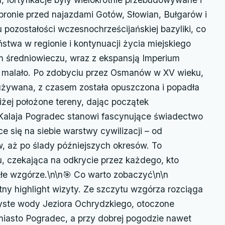
ronie przed najazdami Gotów, Słowian, Bułgarów i
pozostałości wczesnochrześcijańskiej bazyliki, co
stwa w regionie i kontynuacji życia miejskiego
 średniowieczu, wraz z ekspansją Imperium
 malało. Po zdobyciu przez Osmanów w XV wieku,
używana, z czasem została opuszczona i popadła
niżej położone tereny, dając początek
Kalaja Pogradec stanowi fascynujące świadectwo
ce się na siebie warstwy cywilizacji – od
w, aż po ślady późniejszych okresów. To
u, czekająca na odkrycie przez każdego, kto
łe wzgórze.\n\n🎯 Co warto zobaczyć\n\n
ny highlight wizyty. Ze szczytu wzgórza rozciąga
czyste wody Jeziora Ochrydzkiego, otoczone
miasto Pogradec, a przy dobrej pogodzie nawet