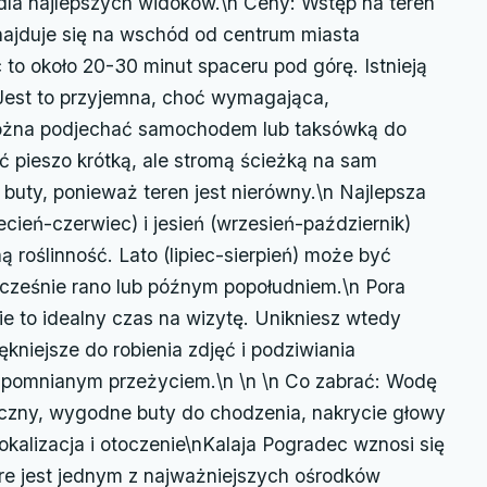
dla najlepszych widoków.\n Ceny: Wstęp na teren
znajduje się na wschód od centrum miasta
to około 20-30 minut spaceru pod górę. Istnieją
Jest to przyjemna, choć wymagająca,
żna podjechać samochodem lub taksówką do
 pieszo krótką, ale stromą ścieżką na sam
buty, ponieważ teren jest nierówny.\n Najlepsza
ecień-czerwiec) i jesień (wrzesień-październik)
ą roślinność. Lato (lipiec-sierpień) może być
wcześnie rano lub późnym popołudniem.\n Pora
e to idealny czas na wizytę. Unikniesz wtedy
iękniejsze do robienia zdjęć i podziwiania
zapomnianym przeżyciem.\n \n \n Co zabrać: Wodę
ficzny, wygodne buty do chodzenia, nakrycie głowy
okalizacja i otoczenie\nKalaja Pogradec wznosi się
re jest jednym z najważniejszych ośrodków