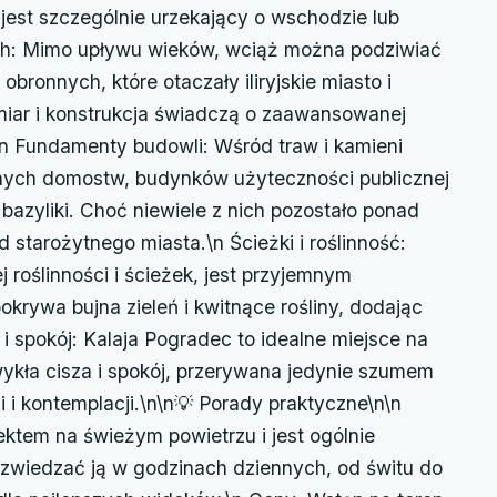
jest szczególnie urzekający o wschodzie lub
ch: Mimo upływu wieków, wciąż można podziwiać
ronnych, które otaczały iliryjskie miasto i
ozmiar i konstrukcja świadczą o zaawansowanej
\n Fundamenty budowli: Wśród traw i kamieni
ych domostw, budynków użyteczności publicznej
azyliki. Choć niewiele z nich pozostało ponad
 starożytnego miasta.\n Ścieżki i roślinność:
roślinności i ścieżek, jest przyjemnym
krywa bujna zieleń i kwitnące rośliny, dodając
i spokój: Kalaja Pogradec to idealne miejsce na
wykła cisza i spokój, przerywana jedynie szumem
i i kontemplacji.\n\n💡 Porady praktyczne\n\n
ektem na świeżym powietrzu i jest ogólnie
k zwiedzać ją w godzinach dziennych, od świtu do