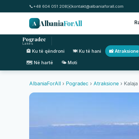
📞
+48 604 051 208
✉️
kontakt@albaniaforall.com
Albania
ForAll
A
R
Pogradec
Lakes
🏨 Ku të qëndroni
🍽️ Ku të hani
📸 Atraksione
🗺️ Në hartë
🌤️ Moti
AlbaniaForAll
›
Pogradec
›
Atraksione
› Kalaj