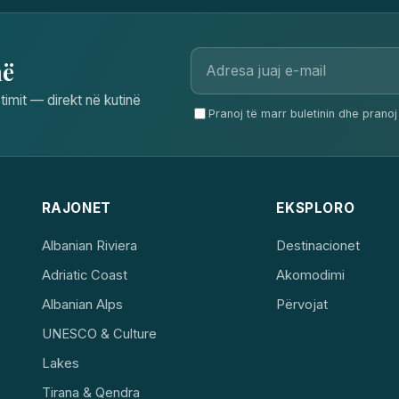
në
timit — direkt në kutinë
Pranoj të marr buletinin dhe pranoj 
RAJONET
EKSPLORO
Albanian Riviera
Destinacionet
Adriatic Coast
Akomodimi
Albanian Alps
Përvojat
UNESCO & Culture
Lakes
Tirana & Qendra