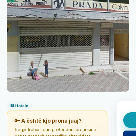
🏨 Hotele
🔑 A është kjo prona juaj?
Regjistrohuni dhe pretendoni pronësinë