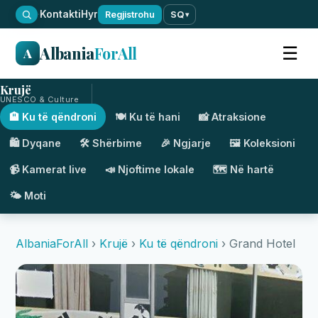
·
Kontakti
Hyr
Regjistrohu
SQ
▾
Albania
ForAll
☰
A
Krujë
UNESCO & Culture
🏨 Ku të qëndroni
🍽️ Ku të hani
📸 Atraksione
🛍️ Dyqane
🛠️ Shërbime
🎉 Ngjarje
🖼️ Koleksioni
📹 Kamerat live
📣 Njoftime lokale
🗺️ Në hartë
🌤️ Moti
AlbaniaForAll
›
Krujë
›
Ku të qëndroni
› Grand Hotel