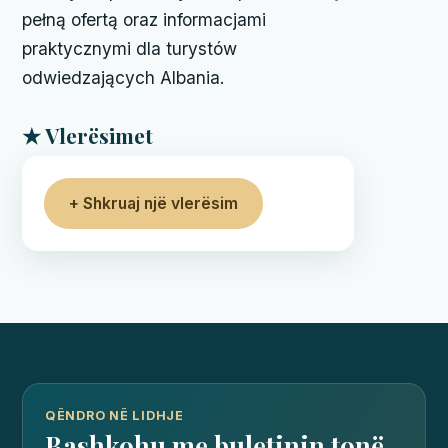
pełną ofertą oraz informacjami
praktycznymi dla turystów
odwiedzających Albania.
★ Vlerësimet
+ Shkruaj një vlerësim
QËNDRO NË LIDHJE
Bashkohu me buletinin tonë