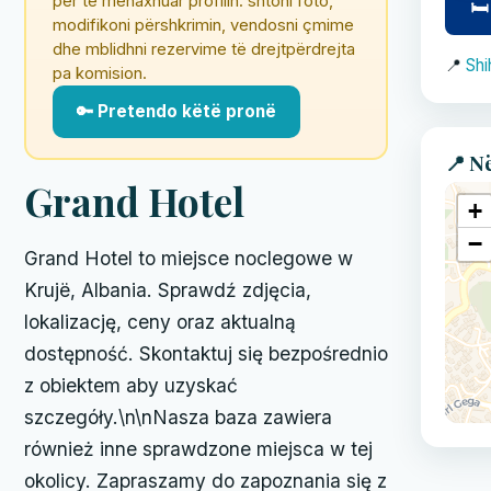
për të menaxhuar profilin: shtoni foto,
🛏
modifikoni përshkrimin, vendosni çmime
dhe mblidhni rezervime të drejtpërdrejta
📍
Shi
pa komision.
🔑 Pretendo këtë pronë
📍 N
Grand Hotel
+
−
Grand Hotel to miejsce noclegowe w
Krujë, Albania. Sprawdź zdjęcia,
lokalizację, ceny oraz aktualną
dostępność. Skontaktuj się bezpośrednio
z obiektem aby uzyskać
szczegóły.\n\nNasza baza zawiera
również inne sprawdzone miejsca w tej
okolicy. Zapraszamy do zapoznania się z