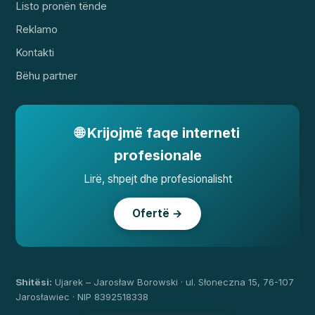
Listo pronën tënde
Reklamo
Kontakti
Bëhu partner
🌐 Krijojmë faqe interneti
profesionale
Lirë, shpejt dhe profesionalisht
Ofertë →
Shitësi:
Ujarek – Jarosław Borowski · ul. Słoneczna 15, 76-107
Jarosławiec · NIP 8392518338