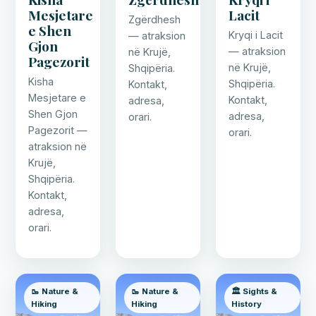
Mesjetare
Lacit
Zgërdhesh
e Shen
Kryqi i Lacit
— atraksion
Gjon
— atraksion
në Krujë,
Pagezorit
në Krujë,
Shqipëria.
Kisha
Shqipëria.
Kontakt,
Mesjetare e
Kontakt,
adresa,
Shen Gjon
adresa,
orari.
Pagezorit —
orari.
atraksion në
Krujë,
Shqipëria.
Kontakt,
adresa,
orari.
🥾 Nature &
🥾 Nature &
🏛️ Sights &
Hiking
Hiking
History