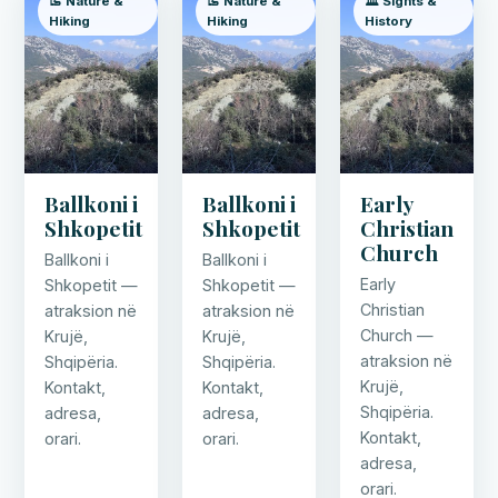
🥾 Nature &
🥾 Nature &
🏛️ Sights &
Hiking
Hiking
History
Ballkoni i
Ballkoni i
Early
Shkopetit
Shkopetit
Christian
Church
Ballkoni i
Ballkoni i
Early
Shkopetit —
Shkopetit —
Christian
atraksion në
atraksion në
Church —
Krujë,
Krujë,
atraksion në
Shqipëria.
Shqipëria.
Krujë,
Kontakt,
Kontakt,
Shqipëria.
adresa,
adresa,
Kontakt,
orari.
orari.
adresa,
orari.