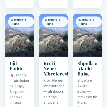
🥾 Nature &
🥾 Nature &
🥾 Nature &
Hiking
Hiking
Hiking
Uji i
Kroi i
Shpella e
Ftohte
Nënës
Akullit -
Mbretereshë
Bulaç
Uji i Ftohte
Kroi i Nënës
Shpella e
— atraksion
Mbretereshë
Akullit -
në Krujë,
— atraksion
Bulaç —
Shqipëria.
në Krujë,
atraksion në
Kontakt,
Shqipëria.
Krujë,
adresa,