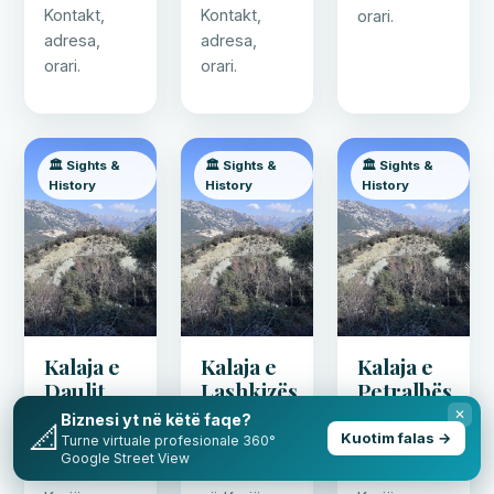
Kontakt,
Kontakt,
orari.
adresa,
adresa,
orari.
orari.
🏛️ Sights &
🏛️ Sights &
🏛️ Sights &
History
History
History
Kalaja e
Kalaja e
Kalaja e
Daulit
Lashkizës
Petralbës
✕
Biznesi yt në këtë faqe?
Kalaja e
Kalaja e
Kalaja e
📐
Kuotim falas →
Turne virtuale profesionale 360°
Daulit —
Lashkizës
Petralbës —
Google Street View
atraksion në
— atraksion
atraksion në