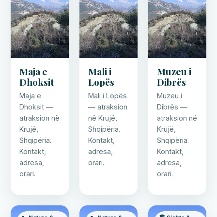
Maja e
Mali i
Muzeu i
Dhoksit
Lopës
Dibrës
Maja e
Mali i Lopës
Muzeu i
Dhoksit —
— atraksion
Dibrës —
atraksion në
në Krujë,
atraksion në
Krujë,
Shqipëria.
Krujë,
Shqipëria.
Kontakt,
Shqipëria.
Kontakt,
adresa,
Kontakt,
adresa,
orari.
adresa,
orari.
orari.