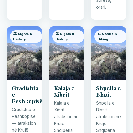
adresa,
orari.
🏛️ Sights &
🏛️ Sights &
🥾 Nature &
History
History
Hiking
Gradishta
Kalaja e
Shpella e
e
Xibrit
Blazit
Peshkopisë
Kalaja e
Shpella e
Gradishta e
Xibrit —
Blazit —
Peshkopisë
atraksion në
atraksion në
— atraksion
Krujë,
Krujë,
në Krujë,
Shqipëria.
Shqipëria.