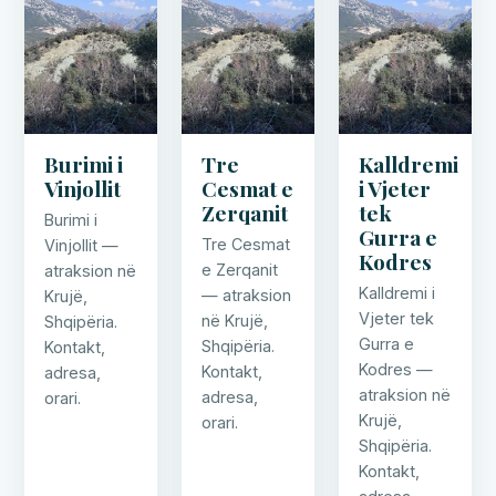
Burimi i
Tre
Kalldremi
Vinjollit
Cesmat e
i Vjeter
Zerqanit
tek
Burimi i
Gurra e
Tre Cesmat
Vinjollit —
Kodres
e Zerqanit
atraksion në
Kalldremi i
— atraksion
Krujë,
Vjeter tek
në Krujë,
Shqipëria.
Gurra e
Shqipëria.
Kontakt,
Kodres —
Kontakt,
adresa,
atraksion në
adresa,
orari.
Krujë,
orari.
Shqipëria.
Kontakt,