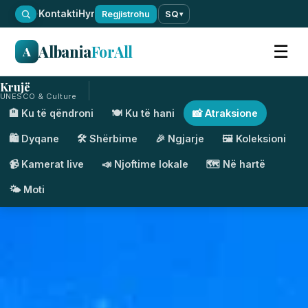
·
Kontakti
Hyr
Regjistrohu
SQ
▾
Albania
ForAll
☰
A
Krujë
UNESCO & Culture
🏨 Ku të qëndroni
🍽️ Ku të hani
📸 Atraksione
🛍️ Dyqane
🛠️ Shërbime
🎉 Ngjarje
🖼️ Koleksioni
📹 Kamerat live
📣 Njoftime lokale
🗺️ Në hartë
🌤️ Moti