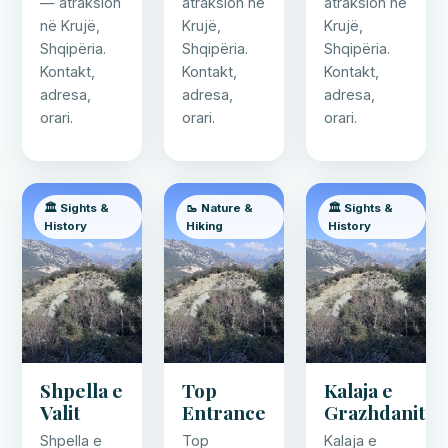
— atraksion
atraksion në
atraksion në
në Krujë,
Krujë,
Krujë,
Shqipëria.
Shqipëria.
Shqipëria.
Kontakt,
Kontakt,
Kontakt,
adresa,
adresa,
adresa,
orari.
orari.
orari.
🏛️ Sights &
🥾 Nature &
🏛️ Sights &
History
Hiking
History
Shpella e
Top
Kalaja e
Valit
Entrance
Grazhdanit
Shpella e
Top
Kalaja e