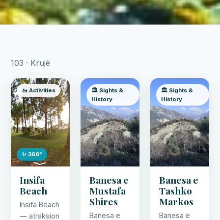
103 · Krujë
🚤 Activities
🏛️ Sights &
🏛️ Sights &
History
History
✨ 360°
Insifa
Banesa e
Banesa e
Beach
Mustafa
Tashko
Shires
Markos
Insifa Beach
Banesa e
Banesa e
— atraksion