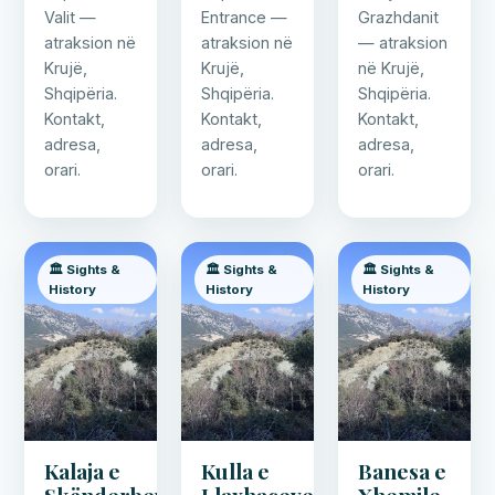
Valit —
Entrance —
Grazhdanit
atraksion në
atraksion në
— atraksion
Krujë,
Krujë,
në Krujë,
Shqipëria.
Shqipëria.
Shqipëria.
Kontakt,
Kontakt,
Kontakt,
adresa,
adresa,
adresa,
orari.
orari.
orari.
🏛️ Sights &
🏛️ Sights &
🏛️ Sights &
History
History
History
Kalaja e
Kulla e
Banesa e