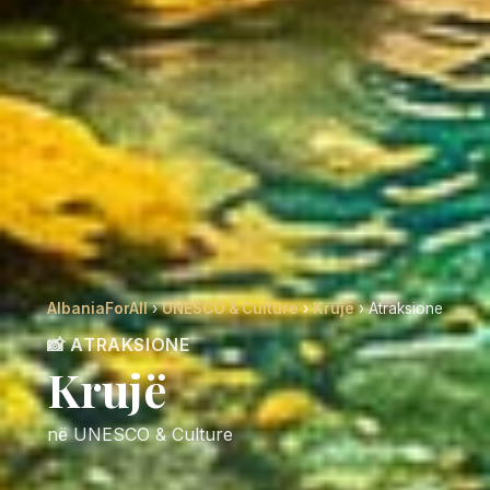
AlbaniaForAll
›
UNESCO & Culture
›
Krujë
› Atraksione
📸 ATRAKSIONE
Krujë
në UNESCO & Culture