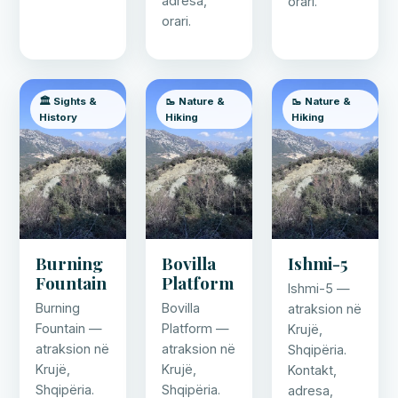
adresa,
orari.
orari.
🏛️ Sights &
🥾 Nature &
🥾 Nature &
History
Hiking
Hiking
Burning
Bovilla
Ishmi-5
Fountain
Platform
Ishmi-5 —
Burning
Bovilla
atraksion në
Fountain —
Platform —
Krujë,
atraksion në
atraksion në
Shqipëria.
Krujë,
Krujë,
Kontakt,
Shqipëria.
Shqipëria.
adresa,