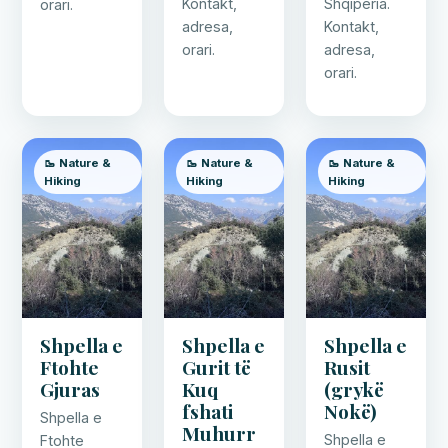
Kontakt,
Shqipëria.
orari.
adresa,
Kontakt,
orari.
adresa,
orari.
🥾 Nature &
🥾 Nature &
🥾 Nature &
Hiking
Hiking
Hiking
Shpella e
Shpella e
Shpella e
Ftohte
Gurit të
Rusit
Gjuras
Kuq
(grykë
fshati
Nokë)
Shpella e
Muhurr
Shpella e
Ftohte