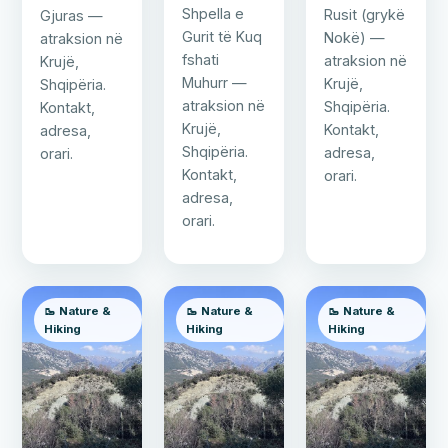
Shpella e
Rusit (grykë
Gjuras —
Gurit të Kuq
Nokë) —
atraksion në
fshati
atraksion në
Krujë,
Muhurr —
Krujë,
Shqipëria.
atraksion në
Shqipëria.
Kontakt,
Krujë,
Kontakt,
adresa,
Shqipëria.
adresa,
orari.
Kontakt,
orari.
adresa,
orari.
🥾 Nature &
🥾 Nature &
🥾 Nature &
Hiking
Hiking
Hiking