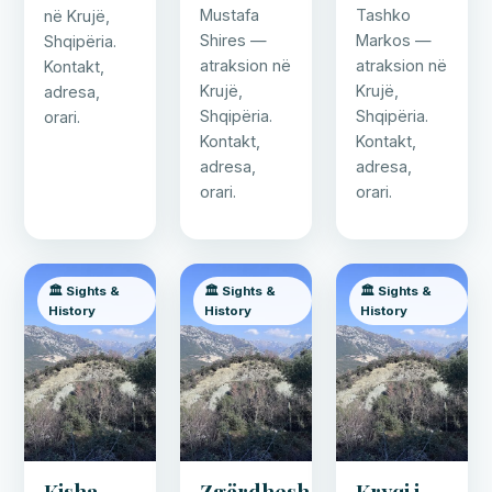
Mustafa
Tashko
në Krujë,
Shires —
Markos —
Shqipëria.
atraksion në
atraksion në
Kontakt,
Krujë,
Krujë,
adresa,
Shqipëria.
Shqipëria.
orari.
Kontakt,
Kontakt,
adresa,
adresa,
orari.
orari.
🏛️ Sights &
🏛️ Sights &
🏛️ Sights &
History
History
History
Kisha
Zgërdhesh
Kryqi i