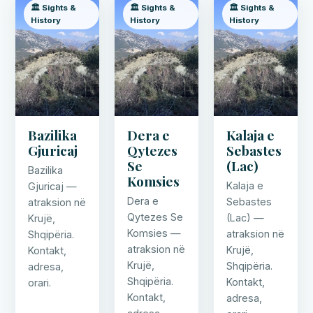
🏛️ Sights &
🏛️ Sights &
🏛️ Sights &
History
History
History
Bazilika
Dera e
Kalaja e
Gjuricaj
Qytezes
Sebastes
Se
(Lac)
Bazilika
Komsies
Kalaja e
Gjuricaj —
Dera e
Sebastes
atraksion në
Qytezes Se
(Lac) —
Krujë,
Komsies —
atraksion në
Shqipëria.
atraksion në
Krujë,
Kontakt,
Krujë,
Shqipëria.
adresa,
Shqipëria.
Kontakt,
orari.
Kontakt,
adresa,