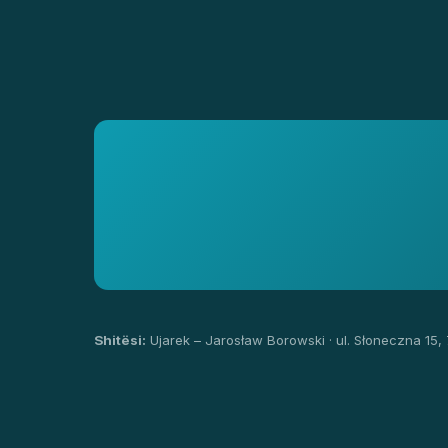
Shitësi:
Ujarek – Jarosław Borowski · ul. Słoneczna 15,