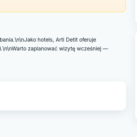
ania.\n\nJako hotels, Arti Detit oferuje
i.\n\nWarto zaplanować wizytę wcześniej —