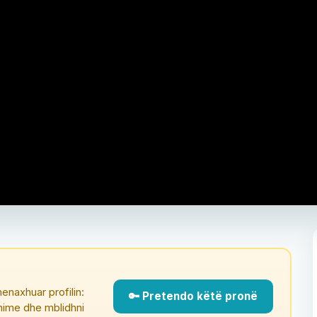
enaxhuar profilin:
🔑 Pretendo këtë pronë
çmime dhe mblidhni