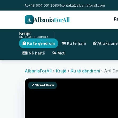
📞
+48 604 051 208
✉️
kontakt@albaniaforall.com
Albania
ForAll
A
R
Krujë
UNESCO & Culture
🏨 Ku të qëndroni
🍽️ Ku të hani
📸 Atraksione
🗺️ Në hartë
🌤️ Moti
AlbaniaForAll
›
Krujë
›
Ku të qëndroni
› Arti Det
📍 Street View