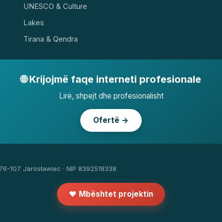
UNESCO & Culture
Lakes
Tirana & Qendra
🌐 Krijojmë faqe interneti profesionale
Lirë, shpejt dhe profesionalisht
Ofertë →
 76-107 Jarosławiec · NIP 8392518338
❤️ Mbështet projektin