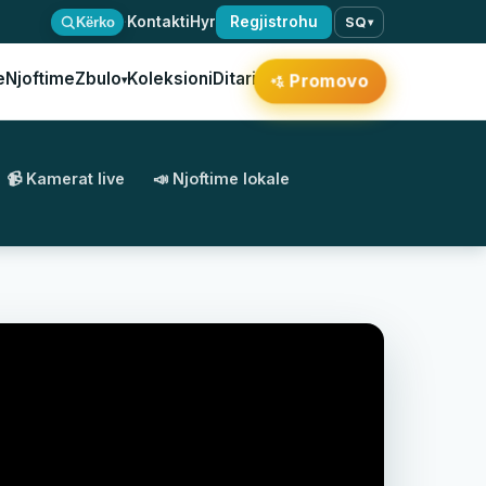
·
Kontakti
Hyr
Regjistrohu
Kërko
SQ
▾
e
Njoftime
Zbulo
Koleksioni
Ditari
Promovo
▾
✨
📹 Kamerat live
📣 Njoftime lokale