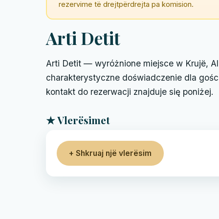
rezervime të drejtpërdrejta pa komision.
Arti Detit
Arti Detit — wyróżnione miejsce w Krujë, Alb
charakterystyczne doświadczenie dla gośc
kontakt do rezerwacji znajduje się poniżej.
★ Vlerësimet
+ Shkruaj një vlerësim