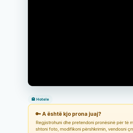
🏨 Hotele
🔑 A është kjo prona juaj?
Regjistrohuni dhe pretendoni pronësinë për të m
shtoni foto, modifikoni përshkrimin, vendosni 