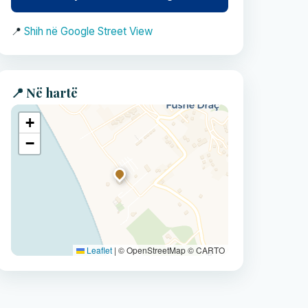
📍
Shih në Google Street View
📍 Në hartë
+
−
Leaflet
|
© OpenStreetMap © CARTO