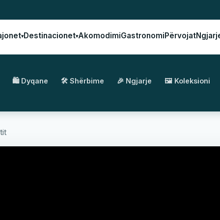
ajonet
Destinacionet
Akomodimi
Gastronomi
Përvojat
Ngjarj
▾
▾
🛍️ Dyqane
🛠️ Shërbime
🎉 Ngjarje
🖼️ Koleksioni
it