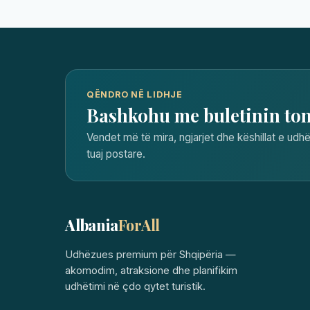
QËNDRO NË LIDHJE
Bashkohu me buletinin to
Vendet më të mira, ngjarjet dhe këshillat e udhë
tuaj postare.
Albania
ForAll
Udhëzues premium për Shqipëria —
akomodim, atraksione dhe planifikim
udhëtimi në çdo qytet turistik.