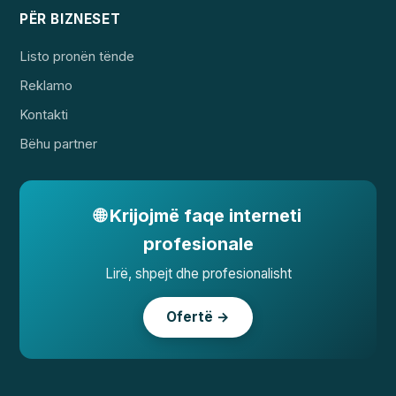
PËR BIZNESET
Listo pronën tënde
Reklamo
Kontakti
Bëhu partner
🌐 Krijojmë faqe interneti
profesionale
Lirë, shpejt dhe profesionalisht
Ofertë →