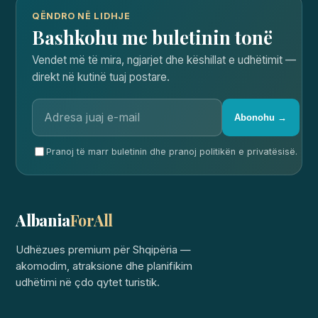
QËNDRO NË LIDHJE
Bashkohu me buletinin tonë
Vendet më të mira, ngjarjet dhe këshillat e udhëtimit —
direkt në kutinë tuaj postare.
Abonohu →
Pranoj të marr buletinin dhe pranoj politikën e privatësisë.
Albania
ForAll
Udhëzues premium për Shqipëria —
akomodim, atraksione dhe planifikim
udhëtimi në çdo qytet turistik.