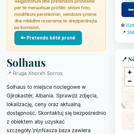
Regjistrohuni dhe pretendoni pronësinë
për të menaxhuar profilin: shtoni foto,
🛏
modifikoni përshkrimin, vendosni çmime
dhe mblidhni rezervime të drejtpërdrejta
🌐
Vizi
pa komision.
📍
Shi
🔑 Pretendo këtë pronë
📍 N
Solhaus
+
📍 Rruga Xhorxh Sorros
−
Solhaus to miejsce noclegowe w
Gjirokastër, Albania. Sprawdź zdjęcia,
lokalizację, ceny oraz aktualną
dostępność. Skontaktuj się bezpośrednio
z obiektem aby uzyskać
szczegóły.\n\nNasza baza zawiera