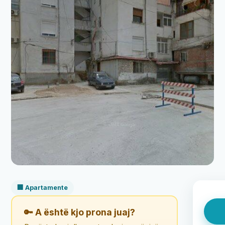
🏢 Apartamente
🔑 A është kjo prona juaj?