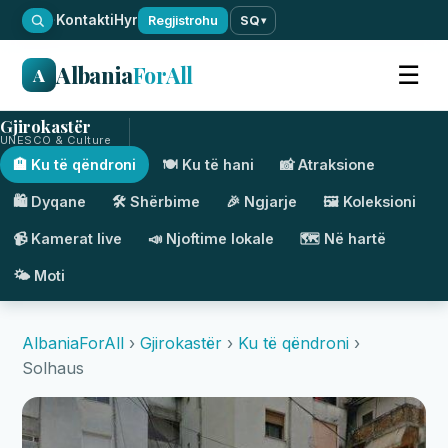
·
Kontakti
Hyr
Regjistrohu
SQ
▾
Albania
ForAll
☰
A
Gjirokastër
UNESCO & Culture
🏨 Ku të qëndroni
🍽️ Ku të hani
📸 Atraksione
🛍️ Dyqane
🛠️ Shërbime
🎉 Ngjarje
🖼️ Koleksioni
📹 Kamerat live
📣 Njoftime lokale
🗺️ Në hartë
🌤️ Moti
AlbaniaForAll
›
Gjirokastër
›
Ku të qëndroni
›
Solhaus