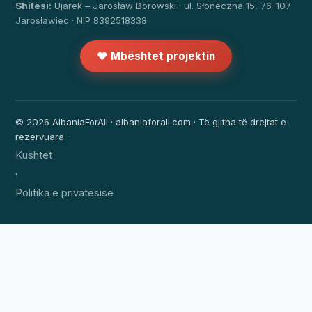
Shitësi:
Ujarek – Jarosław Borowski · ul. Słoneczna 15, 76-107
Jarosławiec · NIP 8392518338
❤️ Mbështet projektin
© 2026 AlbaniaForAll · albaniaforall.com · Të gjitha të drejtat e
rezervuara. ·
Kushtet
·
Politika e privatësisë