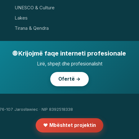
UNESCO & Culture
Lakes
Tirana & Qendra
🌐 Krijojmë faqe interneti profesionale
Lirë, shpejt dhe profesionalisht
Ofertë →
 76-107 Jarosławiec · NIP 8392518338
❤️ Mbështet projektin