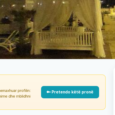
enaxhuar profilin:
🔑 Pretendo këtë pronë
çmime dhe mblidhni