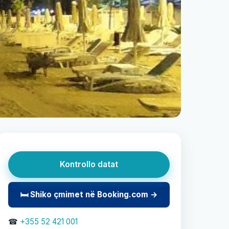
Kontrollo datat
🛏 Shiko çmimet në Booking.com →
☎
+355 52 421 001