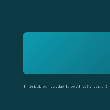
Shitësi:
Ujarek – Jarosław Borowski · ul. Słoneczna 15,