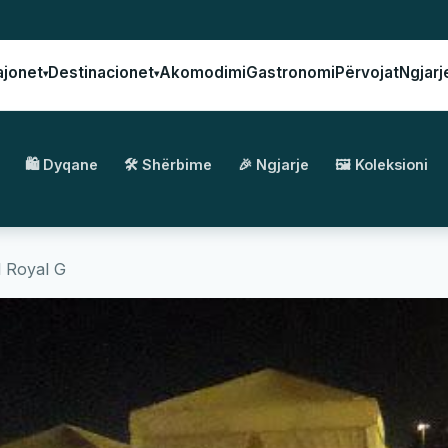
ajonet
Destinacionet
Akomodimi
Gastronomi
Përvojat
Ngjarj
▾
▾
🛍️ Dyqane
🛠️ Shërbime
🎉 Ngjarje
🖼️ Koleksioni
l Royal G