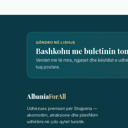
QËNDRO NË LIDHJE
Bashkohu me buletinin to
Vendet më të mira, ngjarjet dhe këshillat e udhë
tuaj postare.
Albania
ForAll
Udhëzues premium për Shqipëria —
akomodim, atraksione dhe planifikim
udhëtimi në çdo qytet turistik.