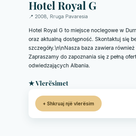
Hotel Royal G
📍 2008, Rruga Pavaresia
Hotel Royal G to miejsce noclegowe w Durrë
oraz aktualną dostępność. Skontaktuj się 
szczegóły.\n\nNasza baza zawiera również 
Zapraszamy do zapoznania się z pełną ofer
odwiedzających Albania.
★ Vlerësimet
+ Shkruaj një vlerësim