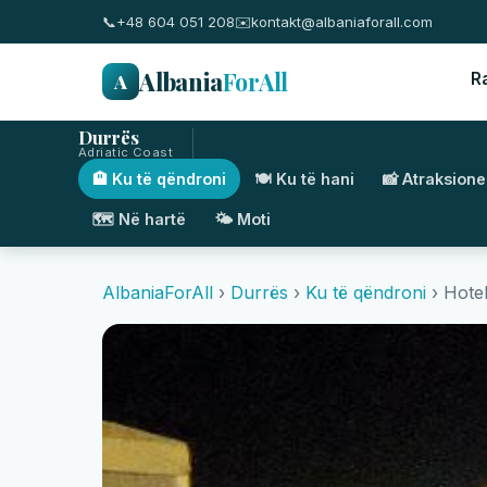
📞
+48 604 051 208
✉️
kontakt@albaniaforall.com
Albania
ForAll
A
R
Durrës
Adriatic Coast
🏨 Ku të qëndroni
🍽️ Ku të hani
📸 Atraksione
🗺️ Në hartë
🌤️ Moti
AlbaniaForAll
›
Durrës
›
Ku të qëndroni
› Hote