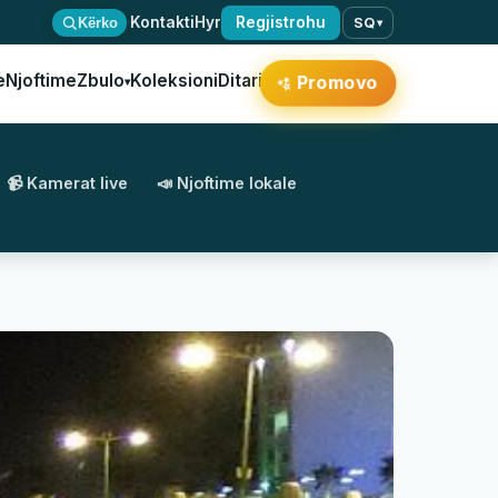
·
Kontakti
Hyr
Regjistrohu
Kërko
SQ
▾
e
Njoftime
Zbulo
Koleksioni
Ditari
Promovo
✨
▾
📹 Kamerat live
📣 Njoftime lokale