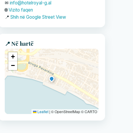
✉
info@hotelroyal-g.al
🌐
Vizito faqen
📍
Shih në Google Street View
📍 Në hartë
+
−
Leaflet
|
© OpenStreetMap © CARTO