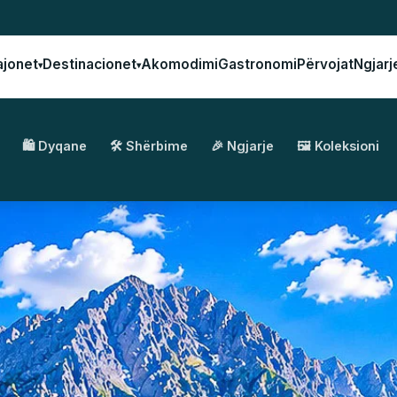
ajonet
Destinacionet
Akomodimi
Gastronomi
Përvojat
Ngjarj
▾
▾
🛍️ Dyqane
🛠️ Shërbime
🎉 Ngjarje
🖼️ Koleksioni