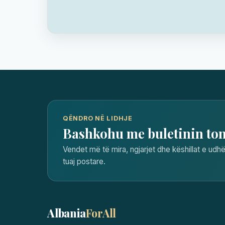
QËNDRO NË LIDHJE
Bashkohu me buletinin to
Vendet më të mira, ngjarjet dhe këshillat e udhë
tuaj postare.
Albania
ForAll