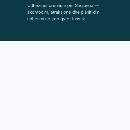
Udhëzues premium për Shqipëria —
akomodim, atraksione dhe planifikim
udhëtimi në çdo qytet turistik.
Shitësi:
Ujarek – Jarosław Borowski · ul. Słoneczna 15,