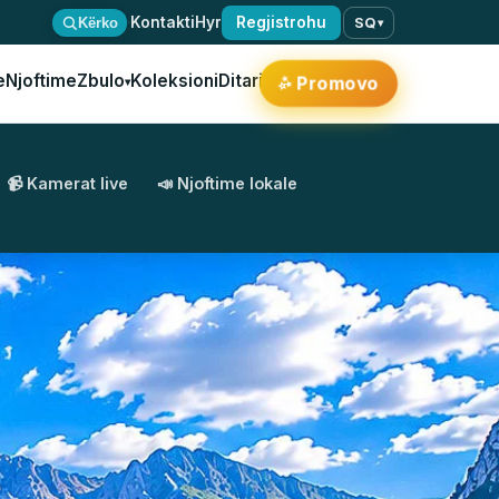
·
Kontakti
Hyr
Regjistrohu
Kërko
SQ
▾
e
Njoftime
Zbulo
Koleksioni
Ditari
Promovo
✨
▾
📹 Kamerat live
📣 Njoftime lokale