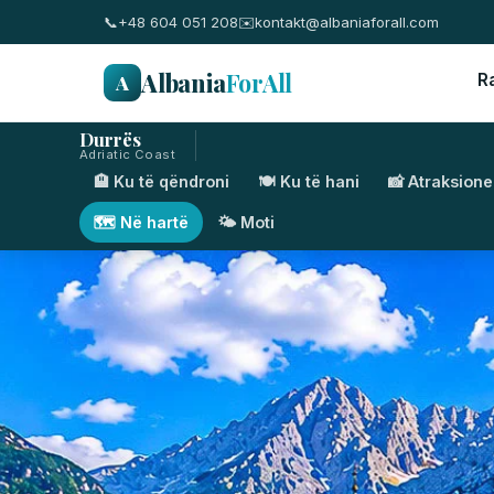
📞
+48 604 051 208
✉️
kontakt@albaniaforall.com
Albania
ForAll
A
R
Durrës
Adriatic Coast
🏨 Ku të qëndroni
🍽️ Ku të hani
📸 Atraksione
🗺️ Në hartë
🌤️ Moti