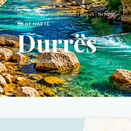
AlbaniaForAll
›
Adriatic Coast
›
Durrës
› Në hartë
🗺️ NË HARTË
Durrës
në Adriatic Coast