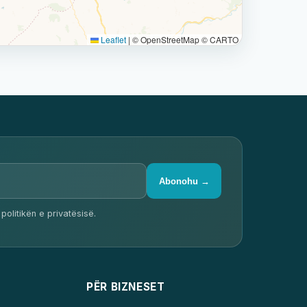
Leaflet
|
© OpenStreetMap © CARTO
Abonohu →
politikën e privatësisë.
PËR BIZNESET