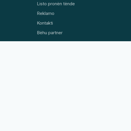
Listo pronën tënde
✕
Biznesi yt në këtë
Reklamo
📐
faqe?
Kuotim falas →
Kontakti
Turne virtuale profesionale
360° Google Street View
Bëhu partner