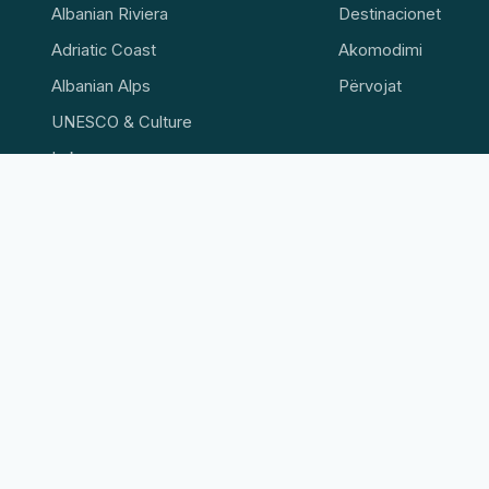
Albanian Riviera
Destinacionet
Adriatic Coast
Akomodimi
Albanian Alps
Përvojat
UNESCO & Culture
Lakes
Tirana & Qendra
🌐 Krijojmë faqe interneti profesionale
Lirë, shpejt dhe profesionalisht
Ofertë →
 76-107 Jarosławiec · NIP 8392518338